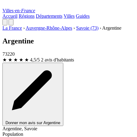
Villes
·
en
·
France
Accueil
Régions
Départements
Villes
Guides
La France
›
Auvergne-Rhône-Alpes
›
Savoie (73)
›
Argentine
Argentine
73220
★ ★ ★ ★ ★
4,5/5
2 avis d'habitants
Donner mon avis sur Argentine
Leaflet
|
© OpenStreetMap
Argentine, Savoie
Population