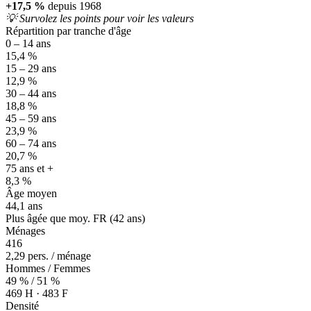
+17,5 %
depuis 1968
💡 Survolez les points pour voir les valeurs
Répartition par tranche d'âge
0 – 14 ans
15,4 %
15 – 29 ans
12,9 %
30 – 44 ans
18,8 %
45 – 59 ans
23,9 %
60 – 74 ans
20,7 %
75 ans et +
8,3 %
Âge moyen
44,1 ans
Plus âgée que moy. FR (42 ans)
Ménages
416
2,29 pers. / ménage
Hommes / Femmes
49 % / 51 %
469 H · 483 F
Densité