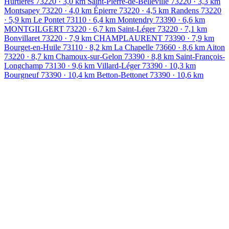
Hurtières
73220
· 3,0 km
Saint-Pierre-de-Belleville
73220
· 3,3 km
Montsapey
73220
· 4,0 km
Épierre
73220
· 4,5 km
Randens
73220
· 5,9 km
Le Pontet
73110
· 6,4 km
Montendry
73390
· 6,6 km
MONTGILGERT
73220
· 6,7 km
Saint-Léger
73220
· 7,1 km
Bonvillaret
73220
· 7,9 km
CHAMPLAURENT
73390
· 7,9 km
Bourget-en-Huile
73110
· 8,2 km
La Chapelle
73660
· 8,6 km
Aiton
73220
· 8,7 km
Chamoux-sur-Gelon
73390
· 8,8 km
Saint-François-
Longchamp
73130
· 9,6 km
Villard-Léger
73390
· 10,3 km
Bourgneuf
73390
· 10,4 km
Betton-Bettonet
73390
· 10,6 km