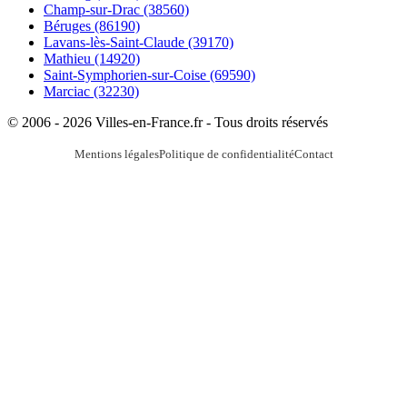
Champ-sur-Drac
(38560)
Béruges
(86190)
Lavans-lès-Saint-Claude
(39170)
Mathieu
(14920)
Saint-Symphorien-sur-Coise
(69590)
Marciac
(32230)
© 2006 - 2026 Villes-en-France.fr - Tous droits réservés
Mentions légales
Politique de confidentialité
Contact