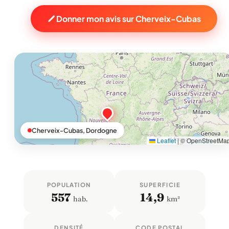
Donner mon avis sur Cherveix-Cubas
Cherveix-Cubas, Dordogne
Leaflet
|
© OpenStreetMa
POPULATION
SUPERFICIE
557
14,9
hab.
km²
DENSITÉ
CODE POSTAL