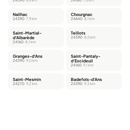
Nailhac
Chourgnac
24390
· 7,9 km
24640
· 8,1 km
Saint-Martial-
Teillots
d'Albarède
24390
· 8,5 km
24160
· 8,1 km
Granges-d'Ans
Saint-Pantaly-
24390
· 9,0 km
d'Excideuil
24160
· 9,1 km
Saint-Mesmin
Badefols-d'Ans
24270
· 9,2 km
24390
· 9,3 km