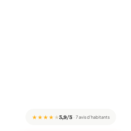
★ ★ ★ ★
★
3,9/5
7 avis d'habitants