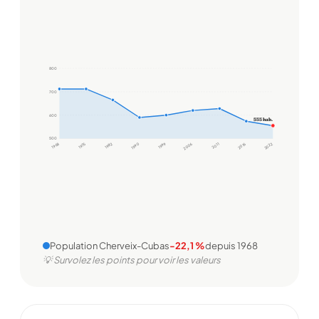
800
700
600
555 hab.
500
1968
1975
1982
1990
1999
2006
2011
2016
2022
Population Cherveix-Cubas
-22,1 %
depuis 1968
💡 Survolez les points pour voir les valeurs