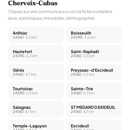
Cherveix-Cubas
Cliquez sur une commune pour voir sa fiche complète
(avis, statistiques, immobilier, démographie).
Anlhiac
Boisseuilh
24160
· 3,2 km
24390
· 4,2 km
Hautefort
Saint-Raphaël
24390
· 4,3 km
24160
· 4,3 km
Génis
Preyssac-d'Excideuil
24160
· 4,7 km
24160
· 5,3 km
Tourtoirac
Sainte-Trie
24390
· 5,5 km
24160
· 5,7 km
Salagnac
ST MEDARD D EXIDEUIL
24160
· 6,1 km
24160
· 6,7 km
Temple-Laguyon
Excideuil
24390
· 6,8 km
24160
· 7,6 km