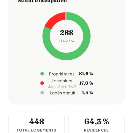
Statut d'occupation
288
rés. princ.
81,6 %
Propriétaires
Locataires
17,0 %
dont 1,7 % en HLM
1,4 %
Logés gratuit.
448
64,3 %
TOTAL LOGEMENTS
RÉSIDENCES