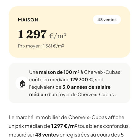
MAISON
48 ventes
1 297
€/m²
Prix moyen : 1 361 €/m²
Une
maison de 100 m²
à Cherveix-Cubas
coûte en médiane
129 700 €
, soit
🏠
l'équivalent de
5,0 années de salaire
médian
d'un foyer de Cherveix-Cubas .
Le marché immobilier de Cherveix-Cubas affiche
un prix médian de
1 297 €/m²
tous biens confondus,
mesuré sur
48 ventes
enregistrées au cours des 5