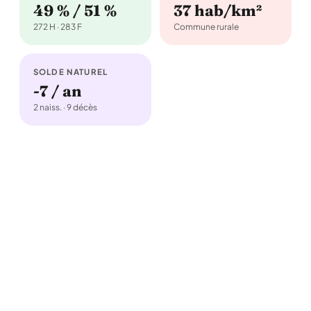
49 % / 51 %
37 hab/km²
272 H · 283 F
Commune rurale
SOLDE NATUREL
-7 / an
2 naiss. · 9 décès