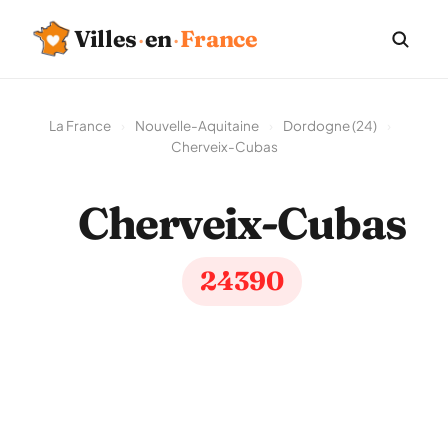
Villes
·
en
·
France
La France
›
Nouvelle-Aquitaine
›
Dordogne (24)
›
Cherveix-Cubas
Cherveix-Cubas
24390