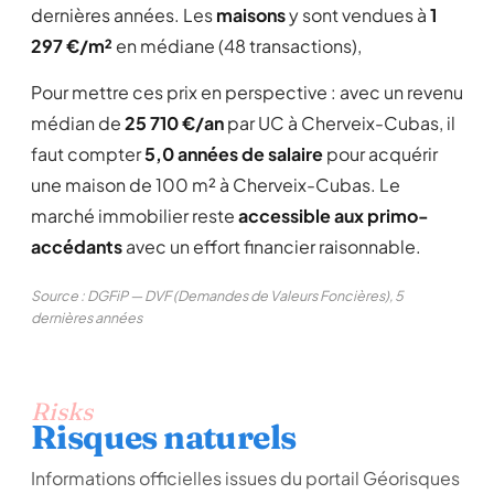
dernières années. Les
maisons
y sont vendues à
1
297 €/m²
en médiane (48 transactions),
Pour mettre ces prix en perspective : avec un revenu
médian de
25 710 €/an
par UC à Cherveix-Cubas, il
faut compter
5,0 années de salaire
pour acquérir
une maison de 100 m² à Cherveix-Cubas. Le
marché immobilier reste
accessible aux primo-
accédants
avec un effort financier raisonnable.
Source : DGFiP — DVF (Demandes de Valeurs Foncières), 5
dernières années
Risks
Risques naturels
Informations officielles issues du portail Géorisques