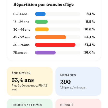
Répartition par tranche d'âge
8,1 %
0 – 14 ans
9,9 %
15 – 29 ans
10,6 %
30 – 44 ans
24,1 %
45 – 59 ans
31,2 %
60 – 74 ans
16,0 %
75 ans et +
ÂGE MOYEN
MÉNAGES
53,4 ans
290
Plus âgée que moy. FR (42
1,91 pers. / ménage
ans)
HOMMES / FEMMES
DENSITÉ