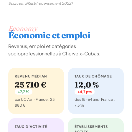
Sources : INSEE (recensement 2022)
Economy
Économie et emploi
Revenus, emploi et catégories
socioprofessionnelles à Cherveix-Cubas.
REVENU MÉDIAN
TAUX DE CHÔMAGE
25 710 €
12,0 %
+7,7 %
+4,7 pts
par UC / an · France : 23
des 15-64 ans · France :
880 €
7,3 %
TAUX D'ACTIVITÉ
ÉTABLISSEMENTS
ACTIFS