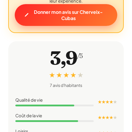
leur expérience.
Donner mon avis sur Cherveix-
Cubas
3,9
/5
★ ★ ★ ★
★
7 avis d'habitants
Qualité de vie
★ ★ ★ ★
★
Coût de la vie
★ ★ ★ ★
★
Loisirs