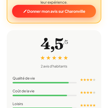
leur expérience.
Donner mon avis sur Charonville
4,5
/5
★ ★ ★ ★ ★
2 avis d'habitants
Qualité de vie
★ ★ ★ ★
★
Coût de la vie
★ ★ ★ ★
★
Loisirs
★ ★ ★ ★ ★