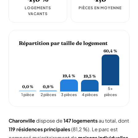
LOGEMENTS
PIÈCES EN MOYENNE
VACANTS
Répartition par taille de logement
60,4 %
19,4 %
19,3 %
0,0 %
0,9 %
5+
1 pièce
2 pièces
3 pièces
4 pièces
pièces
Charonville
dispose de
147 logements
au total, dont
119 résidences principales
(81,2 %). Le parc est
composé majoritairement de
maisons individuelles