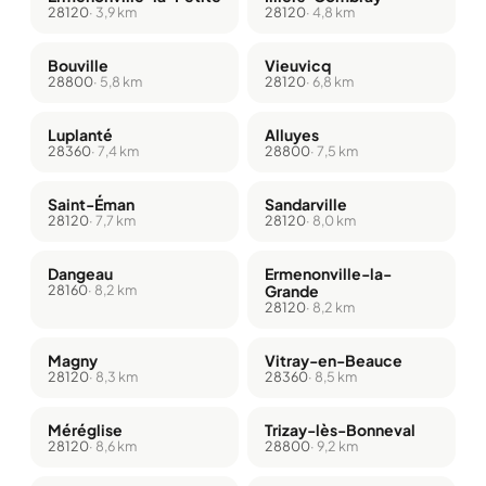
28120
· 3,9 km
28120
· 4,8 km
Bouville
Vieuvicq
28800
· 5,8 km
28120
· 6,8 km
Luplanté
Alluyes
28360
· 7,4 km
28800
· 7,5 km
Saint-Éman
Sandarville
28120
· 7,7 km
28120
· 8,0 km
Dangeau
Ermenonville-la-
28160
· 8,2 km
Grande
28120
· 8,2 km
Magny
Vitray-en-Beauce
28120
· 8,3 km
28360
· 8,5 km
Méréglise
Trizay-lès-Bonneval
28120
· 8,6 km
28800
· 9,2 km