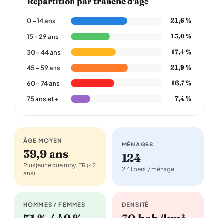
Répartition par tranche d'âge
21,6 %
0 – 14 ans
15,0 %
15 – 29 ans
17,4 %
30 – 44 ans
21,9 %
45 – 59 ans
16,7 %
60 – 74 ans
7,4 %
75 ans et +
ÂGE MOYEN
MÉNAGES
39,9 ans
124
Plus jeune que moy. FR (42
2,41 pers. / ménage
ans)
HOMMES / FEMMES
DENSITÉ