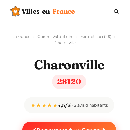
Villes
·
en
·
France
La France
›
Centre-Val de Loire
›
Eure-et-Loir (28)
›
Charonville
Charonville
28120
★ ★ ★ ★ ★
4,5/5
2 avis d'habitants
Donner mon avis sur Charonville