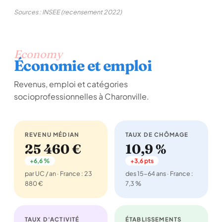
Sources : INSEE (recensement 2022)
Economy
Économie et emploi
Revenus, emploi et catégories
socioprofessionnelles à Charonville.
REVENU MÉDIAN
TAUX DE CHÔMAGE
25 460 €
10,9 %
+6,6 %
+3,6 pts
par UC / an · France : 23
des 15-64 ans · France :
880 €
7,3 %
TAUX D'ACTIVITÉ
ÉTABLISSEMENTS