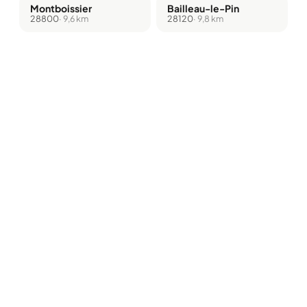
Montboissier
Bailleau-le-Pin
28800
· 9,6 km
28120
· 9,8 km