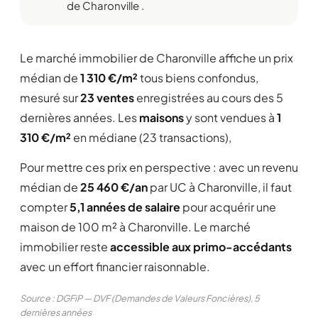
de Charonville .
Le marché immobilier de Charonville affiche un prix
médian de
1 310 €/m²
tous biens confondus,
mesuré sur
23 ventes
enregistrées au cours des 5
dernières années. Les
maisons
y sont vendues à
1
310 €/m²
en médiane (23 transactions),
Pour mettre ces prix en perspective : avec un revenu
médian de
25 460 €/an
par UC à Charonville, il faut
compter
5,1 années de salaire
pour acquérir une
maison de 100 m² à Charonville. Le marché
immobilier reste
accessible aux primo-accédants
avec un effort financier raisonnable.
Source : DGFiP — DVF (Demandes de Valeurs Foncières), 5
dernières années