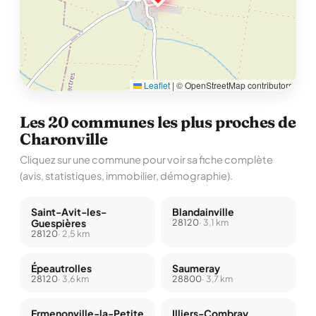
Leaflet
|
© OpenStreetMap contributors
Les 20 communes les plus proches de
Charonville
Cliquez sur une commune pour voir sa fiche complète
(avis, statistiques, immobilier, démographie).
Saint-Avit-les-
Blandainville
Guespières
28120
· 3,1 km
28120
· 2,5 km
Épeautrolles
Saumeray
28120
· 3,6 km
28800
· 3,7 km
Ermenonville-la-Petite
Illiers-Combray