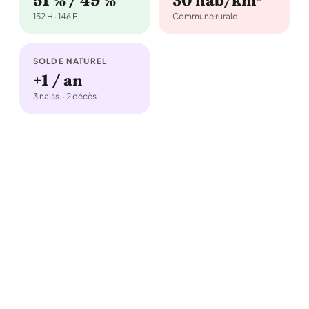
51 % / 49 %
30 hab/km²
152 H · 146 F
Commune rurale
SOLDE NATUREL
+1 / an
3 naiss. · 2 décès