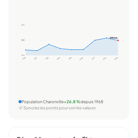
400
298 hab.
300
300
200
1968
1975
1982
1990
1999
2006
2011
2016
2022
Population Charonville
+26,8 %
depuis 1968
💡 Survolez les points pour voir les valeurs