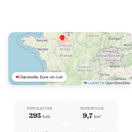
Charonville, Eure-et-Loir
Leaflet
|
© OpenStreetMap
POPULATION
SUPERFICIE
293
9,7
hab.
km²