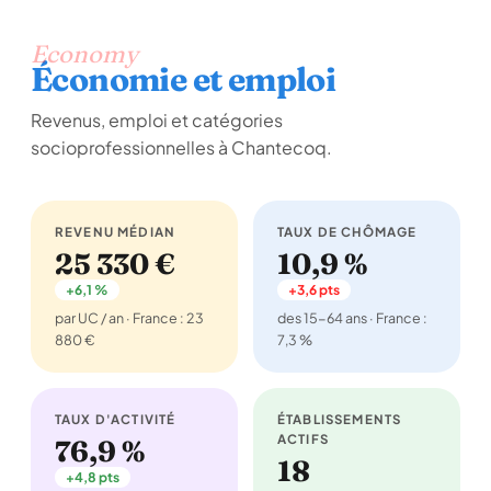
Economy
Économie et emploi
Revenus, emploi et catégories
socioprofessionnelles à Chantecoq.
REVENU MÉDIAN
TAUX DE CHÔMAGE
25 330 €
10,9 %
+6,1 %
+3,6 pts
par UC / an · France : 23
des 15-64 ans · France :
880 €
7,3 %
TAUX D'ACTIVITÉ
ÉTABLISSEMENTS
ACTIFS
76,9 %
18
+4,8 pts