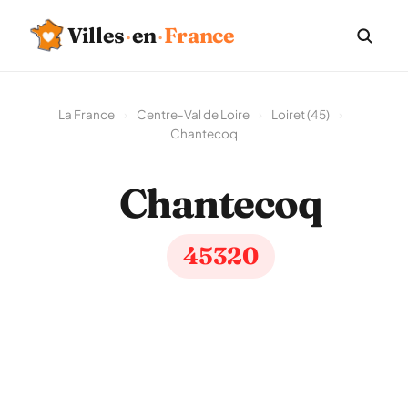
Villes
·
en
·
France
La France
›
Centre-Val de Loire
›
Loiret (45)
›
Chantecoq
Chantecoq
45320