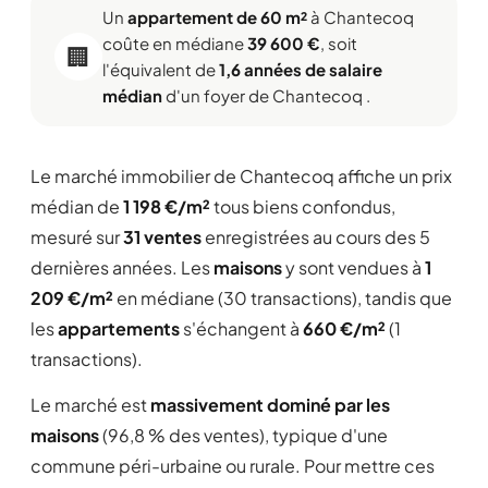
Un
appartement de 60 m²
à Chantecoq
coûte en médiane
39 600 €
, soit
🏢
l'équivalent de
1,6 années de salaire
médian
d'un foyer de Chantecoq .
Le marché immobilier de Chantecoq affiche un prix
médian de
1 198 €/m²
tous biens confondus,
mesuré sur
31 ventes
enregistrées au cours des 5
dernières années. Les
maisons
y sont vendues à
1
209 €/m²
en médiane (30 transactions), tandis que
les
appartements
s'échangent à
660 €/m²
(1
transactions).
Le marché est
massivement dominé par les
maisons
(96,8 % des ventes), typique d'une
commune péri-urbaine ou rurale. Pour mettre ces