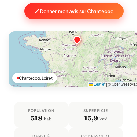
Donner mon avis sur Chantecoq
Chantecoq, Loiret
Leaflet
|
© OpenStreetMa
POPULATION
SUPERFICIE
518
15,9
hab.
km²
DENSITÉ
CODE POSTAL