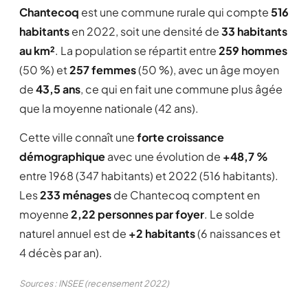
Chantecoq
est une commune rurale qui compte
516
habitants
en 2022, soit une densité de
33 habitants
au km²
. La population se répartit entre
259 hommes
(50 %) et
257 femmes
(50 %), avec un âge moyen
de
43,5 ans
, ce qui en fait une commune plus âgée
que la moyenne nationale (42 ans).
Cette ville connaît une
forte croissance
démographique
avec une évolution de
+48,7 %
entre 1968 (347 habitants) et 2022 (516 habitants).
Les
233 ménages
de Chantecoq comptent en
moyenne
2,22 personnes par foyer
. Le solde
naturel annuel est de
+2 habitants
(6 naissances et
4 décès par an).
Sources : INSEE (recensement 2022)