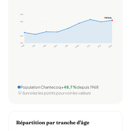
600
516 hab.
500
300
200
1968
1975
1982
1990
1999
2006
2011
2016
2022
Population Chantecoq
+48,7 %
depuis 1968
💡 Survolez les points pour voir les valeurs
Répartition par tranche d'âge