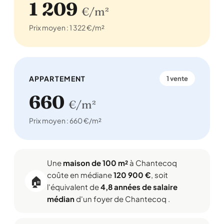
1 209
€/m²
Prix moyen : 1 322 €/m²
APPARTEMENT
1 vente
660
€/m²
Prix moyen : 660 €/m²
Une
maison de 100 m²
à Chantecoq
coûte en médiane
120 900 €
, soit
🏠
l'équivalent de
4,8 années de salaire
médian
d'un foyer de Chantecoq .