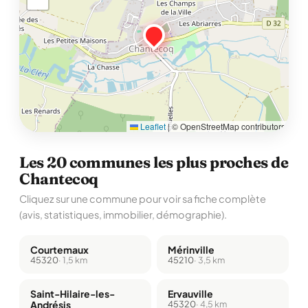
Leaflet
|
© OpenStreetMap contributors
Les 20 communes les plus proches de
Chantecoq
Cliquez sur une commune pour voir sa fiche complète
(avis, statistiques, immobilier, démographie).
Courtemaux
Mérinville
45320
· 1,5 km
45210
· 3,5 km
Saint-Hilaire-les-
Ervauville
Andrésis
45320
· 4,5 km