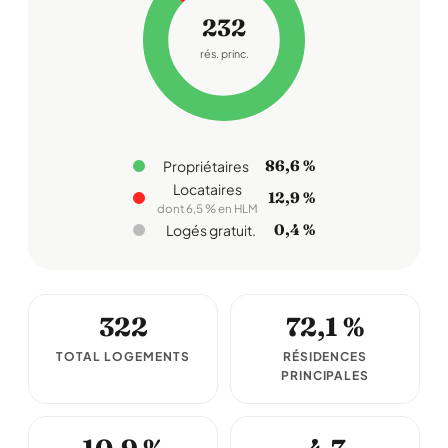
232
rés. princ.
86,6 %
Propriétaires
Locataires
12,9 %
dont 6,5 % en HLM
0,4 %
Logés gratuit.
322
72,1 %
TOTAL LOGEMENTS
RÉSIDENCES
PRINCIPALES