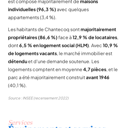
est composé majoritairement de
maisons
individuelles (96,3 %)
avec quelques
appartements (3,4 %).
Les habitants de Chantecoq sont
majoritairement
propriétaires (86,6 %)
face à
12,9 % de locataires
,
dont
6,5 % en logement social (HLM)
. Avec
10,9 %
de logements vacants
, le marché immobilier est
détendu
et d'une demande soutenue. Les
logements comptent en moyenne
4,7 pièces
, et le
parc a été majoritairement construit
avant 1946
(40,1 %).
Source : INSEE (recensement 2022)
Services