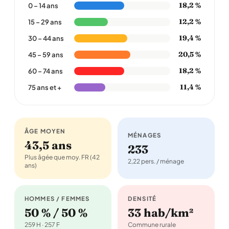
18,2 %
0 – 14 ans
12,2 %
15 – 29 ans
19,4 %
30 – 44 ans
20,5 %
45 – 59 ans
18,2 %
60 – 74 ans
11,4 %
75 ans et +
ÂGE MOYEN
MÉNAGES
43,5 ans
233
Plus âgée que moy. FR (42
2,22 pers. / ménage
ans)
HOMMES / FEMMES
DENSITÉ
50 % / 50 %
33 hab/km²
259 H · 257 F
Commune rurale