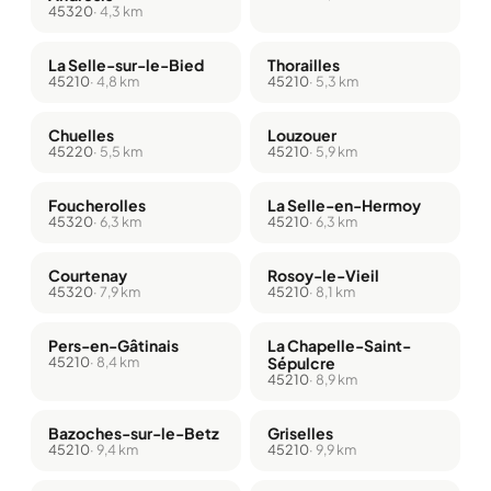
45320
· 4,3 km
La Selle-sur-le-Bied
Thorailles
45210
· 4,8 km
45210
· 5,3 km
Chuelles
Louzouer
45220
· 5,5 km
45210
· 5,9 km
Foucherolles
La Selle-en-Hermoy
45320
· 6,3 km
45210
· 6,3 km
Courtenay
Rosoy-le-Vieil
45320
· 7,9 km
45210
· 8,1 km
Pers-en-Gâtinais
La Chapelle-Saint-
45210
· 8,4 km
Sépulcre
45210
· 8,9 km
Bazoches-sur-le-Betz
Griselles
45210
· 9,4 km
45210
· 9,9 km