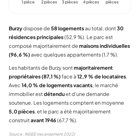
1 pièce
2 pièces
3 pièces
4 pièces
pièces
Burzy
dispose de
58 logements
au total, dont
30
résidences principales
(52,9 %). Le parc est
composé majoritairement de
maisons individuelles
(96,6 %)
avec quelques appartements (1,7 %).
Les habitants de Burzy sont
majoritairement
propriétaires (87,1 %)
face à
12,9 % de locataires
.
Avec
14,0 % de logements vacants
, le marché
immobilier est
détendu
et d'une demande
soutenue. Les logements comptent en moyenne
5,0 pièces
, et le parc a été majoritairement
construit
avant 1946
(67,7 %).
Source : INSEE (recensement 2022)