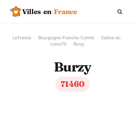
Villes
·
en
·
France
La France
›
Bourgogne-Franche-Comté
›
Saône-et-
Loire (71)
›
Burzy
Burzy
71460