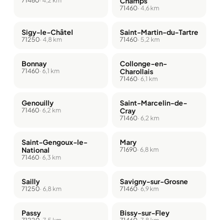
Champs
71460
· 4,6 km
Sigy-le-Châtel
Saint-Martin-du-Tartre
71250
· 4,8 km
71460
· 5,2 km
Bonnay
Collonge-en-
71460
· 6,1 km
Charollais
71460
· 6,1 km
Genouilly
Saint-Marcelin-de-
71460
· 6,2 km
Cray
71460
· 6,2 km
Saint-Gengoux-le-
Mary
National
71690
· 6,8 km
71460
· 6,3 km
Sailly
Savigny-sur-Grosne
71250
· 6,8 km
71460
· 6,9 km
Passy
Bissy-sur-Fley
71220
· 7,5 km
71460
· 7,8 km