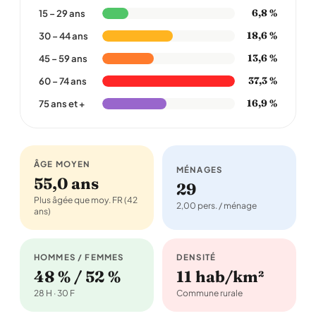
6,8 %
15 – 29 ans
18,6 %
30 – 44 ans
13,6 %
45 – 59 ans
37,3 %
60 – 74 ans
16,9 %
75 ans et +
ÂGE MOYEN
MÉNAGES
55,0 ans
29
Plus âgée que moy. FR (42
2,00 pers. / ménage
ans)
HOMMES / FEMMES
DENSITÉ
48 % / 52 %
11 hab/km²
28 H · 30 F
Commune rurale