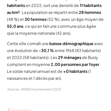
habitants
en 2022, soit une densité de
11 habitants
au km²
. La population se répartit entre
28 hommes
(48 %) et
30 femmes
(52 %), avec un âge moyen de
55,0 ans
, ce qui en fait une commune plus âgée
que la moyenne nationale (42 ans).
Cette ville connaît une
baisse démographique
avec
une évolution de
-30,1 %
entre 1968 (83 habitants)
et 2022 (58 habitants). Les
29 ménages
de Burzy
comptent en moyenne
2,00 personnes par foyer
.
Le solde naturel annuel est de
+0 habitants
(1
naissances et 1 décès par an).
Sources : INSEE (recensement 2022)
Economy