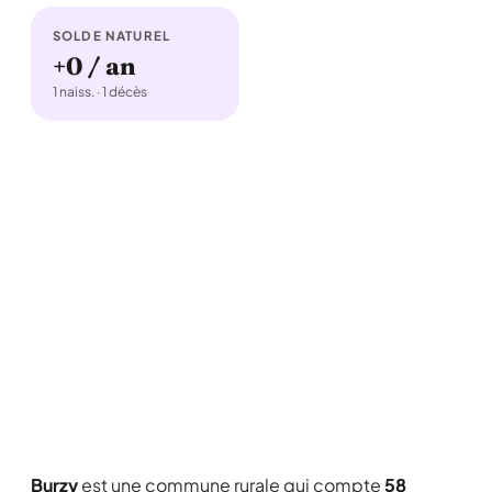
SOLDE NATUREL
+0 / an
1 naiss. · 1 décès
Burzy
est une commune rurale qui compte
58