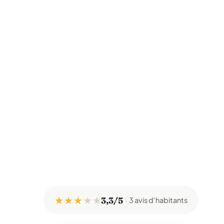
★ ★ ★
★
★
3,3/5
3 avis d'habitants