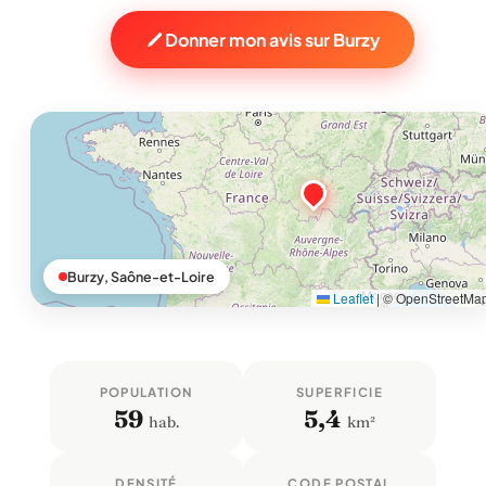
Donner mon avis sur Burzy
Burzy, Saône-et-Loire
Leaflet
|
© OpenStreetMa
POPULATION
SUPERFICIE
59
5,4
hab.
km²
DENSITÉ
CODE POSTAL