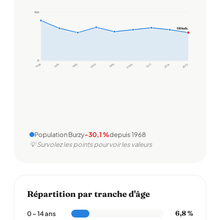
100
100
58 hab.
0
0
1968
1975
1982
1990
1999
2006
2011
2016
2022
Population Burzy
-30,1 %
depuis 1968
💡 Survolez les points pour voir les valeurs
Répartition par tranche d'âge
6,8 %
0 – 14 ans