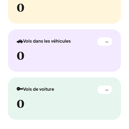
0
🚗
Vols dans les véhicules
—
0
🔑
Vols de voiture
—
0