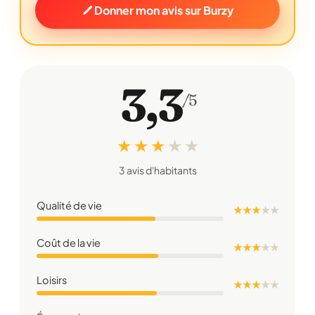
Donner mon avis sur Burzy
3,3
/5
★ ★ ★
★
★
3 avis d'habitants
Qualité de vie
★ ★ ★
★
★
Coût de la vie
★ ★ ★
★
★
Loisirs
★ ★ ★
★
★