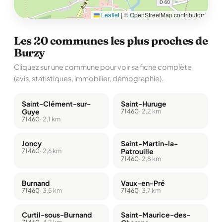
Leaflet
|
© OpenStreetMap contributors
Les 20 communes les plus proches de
Burzy
Cliquez sur une commune pour voir sa fiche complète
(avis, statistiques, immobilier, démographie).
Saint-Clément-sur-
Saint-Huruge
Guye
71460
· 2,2 km
71460
· 2,1 km
Joncy
Saint-Martin-la-
71460
· 2,6 km
Patrouille
71460
· 2,8 km
Burnand
Vaux-en-Pré
71460
· 3,5 km
71460
· 3,7 km
Curtil-sous-Burnand
Saint-Maurice-des-
71460
· 4,2 km