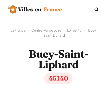
Villes
·
en
·
France
La France
›
Centre-Val de Loire
›
Loiret (45)
›
Bucy-
Saint-Liphard
Bucy-Saint-
Liphard
45140