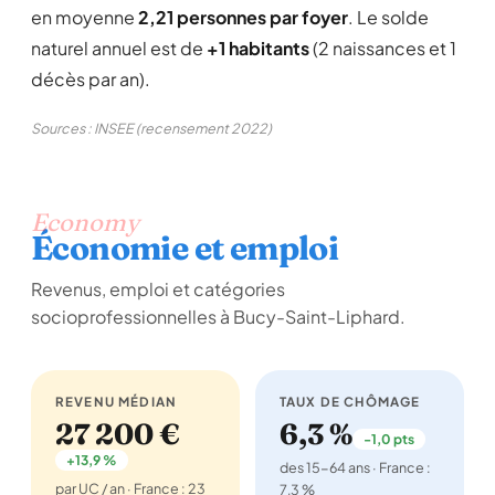
en moyenne
2,21 personnes par foyer
. Le solde
naturel annuel est de
+1 habitants
(2 naissances et 1
décès par an).
Sources : INSEE (recensement 2022)
Economy
Économie et emploi
Revenus, emploi et catégories
socioprofessionnelles à Bucy-Saint-Liphard.
REVENU MÉDIAN
TAUX DE CHÔMAGE
27 200 €
6,3 %
-1,0 pts
+13,9 %
des 15-64 ans · France :
par UC / an · France : 23
7,3 %