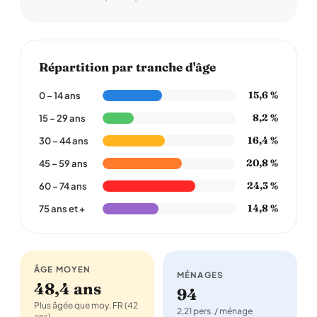
Répartition par tranche d'âge
15,6 %
0 – 14 ans
8,2 %
15 – 29 ans
16,4 %
30 – 44 ans
20,8 %
45 – 59 ans
24,3 %
60 – 74 ans
14,8 %
75 ans et +
ÂGE MOYEN
MÉNAGES
48,4 ans
94
Plus âgée que moy. FR (42
2,21 pers. / ménage
ans)