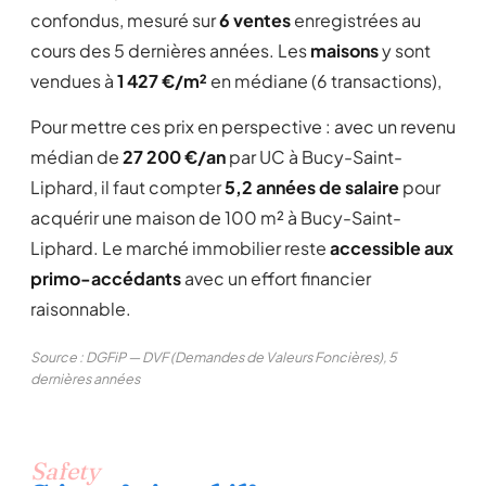
confondus, mesuré sur
6 ventes
enregistrées au
cours des 5 dernières années. Les
maisons
y sont
vendues à
1 427 €/m²
en médiane (6 transactions),
Pour mettre ces prix en perspective : avec un revenu
médian de
27 200 €/an
par UC à Bucy-Saint-
Liphard, il faut compter
5,2 années de salaire
pour
acquérir une maison de 100 m² à Bucy-Saint-
Liphard. Le marché immobilier reste
accessible aux
primo-accédants
avec un effort financier
raisonnable.
Source : DGFiP — DVF (Demandes de Valeurs Foncières), 5
dernières années
Safety