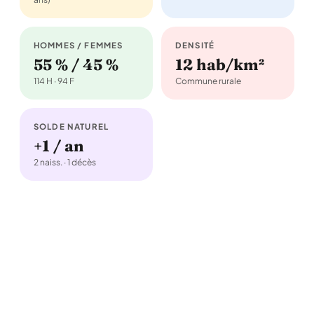
HOMMES / FEMMES
DENSITÉ
55 % / 45 %
12 hab/km²
114 H · 94 F
Commune rurale
SOLDE NATUREL
+1 / an
2 naiss. · 1 décès