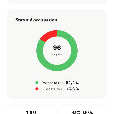
Statut d'occupation
96
rés. princ.
84,4 %
Propriétaires
15,6 %
Locataires
112
85,8 %