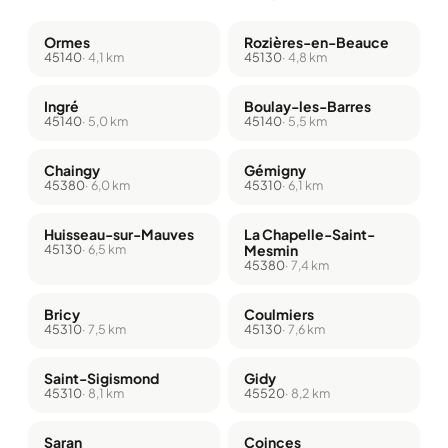
Ormes
Rozières-en-Beauce
45140
· 4,1 km
45130
· 4,8 km
Ingré
Boulay-les-Barres
45140
· 5,0 km
45140
· 5,5 km
Chaingy
Gémigny
45380
· 6,0 km
45310
· 6,1 km
Huisseau-sur-Mauves
La Chapelle-Saint-
45130
· 6,5 km
Mesmin
45380
· 7,4 km
Bricy
Coulmiers
45310
· 7,5 km
45130
· 7,6 km
Saint-Sigismond
Gidy
45310
· 8,1 km
45520
· 8,2 km
Saran
Coinces