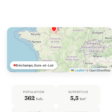
Bréchamps, Eure-et-Loir
Leaflet
|
© OpenStreetMap
POPULATION
SUPERFICIE
362
5,5
hab.
km²