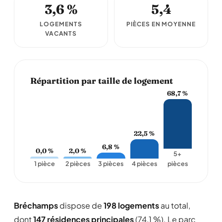
3,6 %
5,4
LOGEMENTS
PIÈCES EN MOYENNE
VACANTS
Répartition par taille de logement
68,7 %
22,5 %
6,8 %
0,0 %
2,0 %
5+
1 pièce
2 pièces
3 pièces
4 pièces
pièces
Bréchamps
dispose de
198 logements
au total,
dont
147 résidences principales
(74,1 %). Le parc