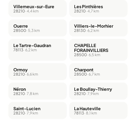
Villemeux-sur-Eure
Les Pinthières
28210
· 4,4 km
28210
· 4,7 km
Ouerre
Villiers-le-Morhier
28500
· 5,3 km
28130
· 6,2 km
Le Tartre-Gaudran
CHAPELLE
78113
· 6,2 km
FORAINVILLIERS
28500
· 6,5 km
Ormoy
Charpont
28210
· 6,6 km
28500
· 6,7 km
Néron
Le Boullay-Thierry
28210
· 7,8 km
28210
· 7,9 km
Saint-Lucien
La Hauteville
28210
· 7,9 km
78113
· 8,1 km