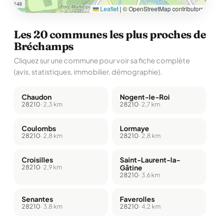
Leaflet
|
© OpenStreetMap contributors
Les 20 communes les plus proches de
Bréchamps
Cliquez sur une commune pour voir sa fiche complète
(avis, statistiques, immobilier, démographie).
Chaudon
Nogent-le-Roi
28210
· 2,3 km
28210
· 2,7 km
Coulombs
Lormaye
28210
· 2,8 km
28210
· 2,8 km
Croisilles
Saint-Laurent-la-
28210
· 2,9 km
Gâtine
28210
· 3,6 km
Senantes
Faverolles
28210
· 3,8 km
28210
· 4,2 km