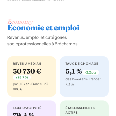
Economy
Économie et emploi
Revenus, emploi et catégories
socioprofessionnelles à Bréchamps.
REVENU MÉDIAN
TAUX DE CHÔMAGE
30 730 €
5,1 %
-2,2 pts
+28,7 %
des 15-64 ans · France :
par UC / an · France : 23
7,3 %
880 €
TAUX D'ACTIVITÉ
ÉTABLISSEMENTS
ACTIFS
79,4 %