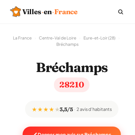
Villes
·
en
·
France
La France
›
Centre-Val de Loire
›
Eure-et-Loir (28)
›
Bréchamps
Bréchamps
28210
★ ★ ★ ★
★
3,5/5
2 avis d'habitants
Donner mon avis sur Bréchamps