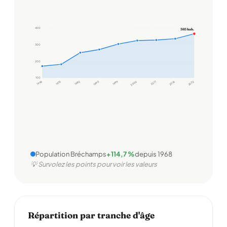
400
365 hab.
300
200
100
1968
1975
1982
1990
1999
2006
2011
2016
2022
Population Bréchamps
+114,7 %
depuis 1968
💡 Survolez les points pour voir les valeurs
Répartition par tranche d'âge