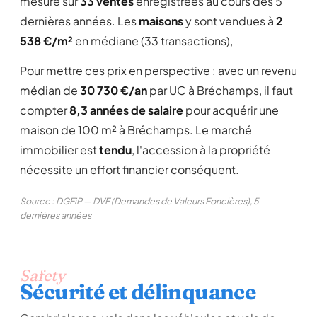
mesuré sur
33 ventes
enregistrées au cours des 5
dernières années. Les
maisons
y sont vendues à
2
538 €/m²
en médiane (33 transactions),
Pour mettre ces prix en perspective : avec un revenu
médian de
30 730 €/an
par UC à Bréchamps, il faut
compter
8,3 années de salaire
pour acquérir une
maison de 100 m² à Bréchamps. Le marché
immobilier est
tendu
, l'accession à la propriété
nécessite un effort financier conséquent.
Source : DGFiP — DVF (Demandes de Valeurs Foncières), 5
dernières années
Safety
Sécurité et délinquance