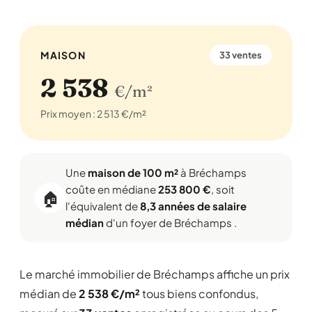
MAISON
33 ventes
2 538
€/m²
Prix moyen : 2 513 €/m²
Une
maison de 100 m²
à Bréchamps
coûte en médiane
253 800 €
, soit
🏠
l'équivalent de
8,3 années de salaire
médian
d'un foyer de Bréchamps .
Le marché immobilier de Bréchamps affiche un prix
médian de
2 538 €/m²
tous biens confondus,