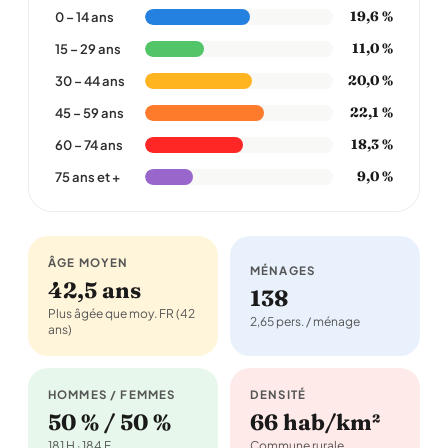
19,6 %
0 – 14 ans
11,0 %
15 – 29 ans
20,0 %
30 – 44 ans
22,1 %
45 – 59 ans
18,3 %
60 – 74 ans
9,0 %
75 ans et +
ÂGE MOYEN
MÉNAGES
42,5 ans
138
Plus âgée que moy. FR (42
2,65 pers. / ménage
ans)
HOMMES / FEMMES
DENSITÉ
50 % / 50 %
66 hab/km²
181 H · 184 F
Commune rurale