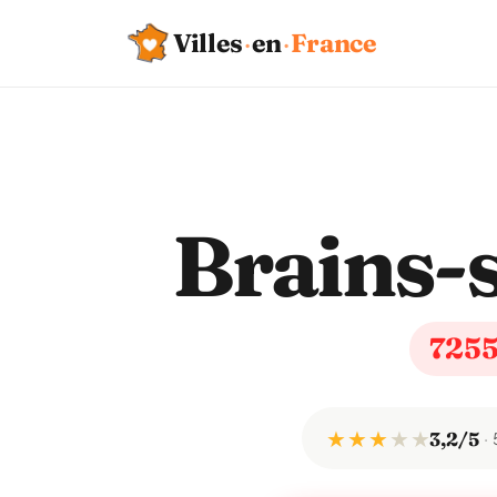
Villes
·
en
·
France
Brains-
725
★ ★ ★
★
★
3,2/5