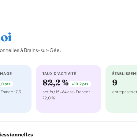
oi
onnelles à Brains-sur-Gée.
ÔMAGE
TAUX D'ACTIVITÉ
ÉTABLISSEM
82,2 %
9
,0 pts
+10,2 pts
 France : 7,3
actifs / 15-64 ans · France :
entreprises 
72,0 %
fessionnelles