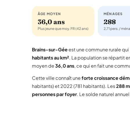
ÂGE MOYEN
MÉNAGES
36,0 ans
288
Plus jeune que moy. FR (42 ans)
2,71 pers. / mén
Brains-sur-Gée
est une commune rurale qu
habitants au km²
. La population se répartit e
moyen de
36,0 ans
, ce qui en fait une comm
Cette ville connaît une
forte croissance dé
habitants) et 2022 (781 habitants). Les
288 m
personnes par foyer
. Le solde naturel annue