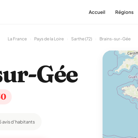
Accueil
Régions
La France
›
Pays de la Loire
›
Sarthe (72)
›
Brains-sur-Gée
sur-Gée
50
5 avis d'habitants