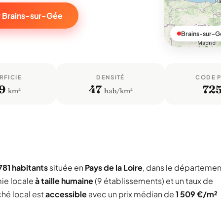
r Brains-sur-Gée
Brains-sur-G
RFICIE
DENSITÉ
CODE 
9
47
72
km²
hab/km²
781 habitants
située en
Pays de la Loire
, dans le départemen
ie locale
à taille humaine
(9 établissements) et un taux de
ché local est
accessible
avec un prix médian de
1 509 €/m²