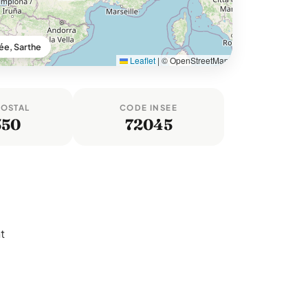
ée, Sarthe
Leaflet
|
© OpenStreetMap
POSTAL
CODE INSEE
550
72045
t