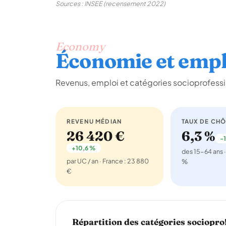
Sources : INSEE (recensement 2022)
Economy
Économie et empl
Revenus, emploi et catégories socioprofessi
REVENU MÉDIAN
TAUX DE CH
26 420 €
6,3 %
-1
+10,6 %
des 15-64 ans ·
par UC / an · France : 23 880
%
€
Répartition des catégories sociopro