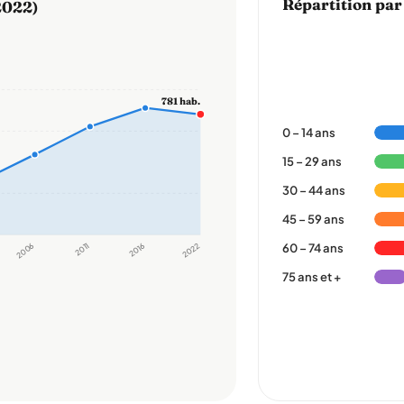
Répartition par
2022)
781 hab.
0 – 14 ans
15 – 29 ans
30 – 44 ans
45 – 59 ans
2006
2011
2016
2022
60 – 74 ans
75 ans et +