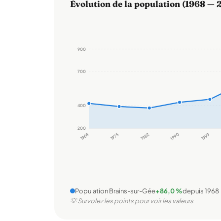
Évolution de la population (1968 — 
900
700
400
200
1968
1975
1982
1990
1999
Population Brains-sur-Gée
+86,0 %
depuis 1968
💡 Survolez les points pour voir les valeurs