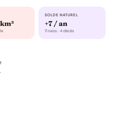
SOLDE NATUREL
/km²
+7 / an
le
11 naiss. · 4 décès
e
.
0