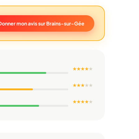
Donner mon avis sur Brains-sur-Gée
★ ★ ★ ★
★
★ ★ ★
★
★
★ ★ ★ ★
★