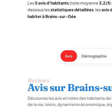
Les
5 avis d'habitants
(note moyenne
3,2/5
)
dessous les
statistiques détaillées
, les
avis 
habiter à Brains-sur-Gée
.
Avis
Démographie
Reviews
Avis sur Brains-s
Découvrez les avis et notes des habitants de B
de la vie, loisirs, dynamisme économique, é