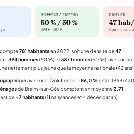
HOMMES / FEMMES
DENSITÉ
50 % / 50 %
47 hab
age
394 H · 387 F
Commune rura
i compte
781 habitants
en 2022, soit une densité de
47
ntre
394 hommes
(50 %) et
387 femmes
(50 %), avec un âg
une nettement plus jeune que la moyenne nationale (42 ans)
mographique
avec une évolution de
+86,0 %
entre 1968 (42
énages
de Brains-sur-Gée comptent en moyenne
2,71
l est de
+7 habitants
(11 naissances et 4 décès par an).