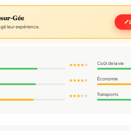
-sur-Gée
agé leur expérience.
Coût de la vie
★ ★ ★ ★
★
Économie
★ ★ ★ ★
★
Transports
★ ★ ★
★
★