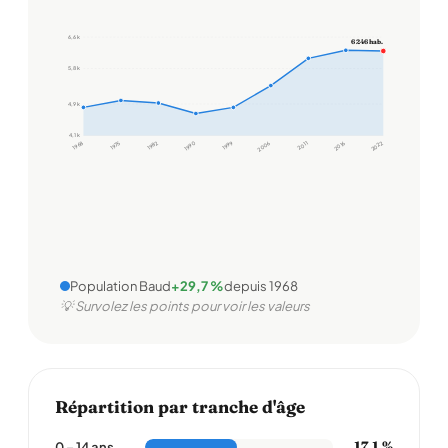
6,6 k
6 246 hab.
5,8 k
4,9 k
4,1 k
1968
1975
1982
1990
1999
2006
2011
2016
2022
Population Baud
+29,7 %
depuis 1968
💡 Survolez les points pour voir les valeurs
Répartition par tranche d'âge
17,1 %
0 – 14 ans