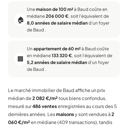
Une
maison de 100 m²
à Baud coûte en
médiane
206 000 €
, soit l'équivalent de
🏠
8,0 années de salaire médian
d'un foyer
de Baud .
Un
appartement de 60 m²
à Baud coûte
en médiane
133 320 €
, soit l'équivalent de
🏢
5,2 années de salaire médian
d'un foyer
de Baud .
Le marché immobilier de Baud affiche un prix
médian de
2 082 €/m²
tous biens confondus,
mesuré sur
486 ventes
enregistrées au cours des 5
dernières années. Les
maisons
y sont vendues à
2
060 €/m²
en médiane (409 transactions), tandis