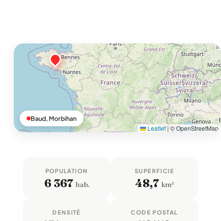
Baud, Morbihan
Leaflet
|
© OpenStreetMap
POPULATION
SUPERFICIE
6 367
48,7
hab.
km²
DENSITÉ
CODE POSTAL