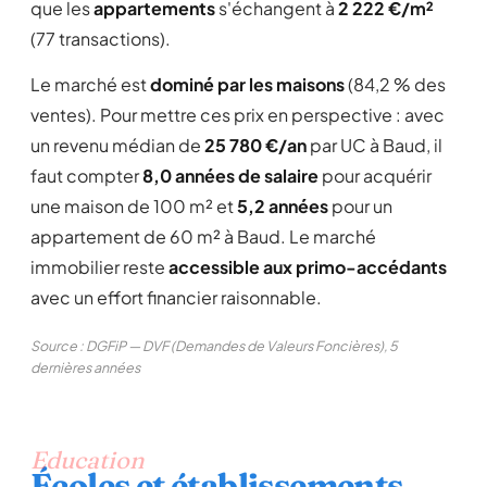
que les
appartements
s'échangent à
2 222 €/m²
(77 transactions).
Le marché est
dominé par les maisons
(84,2 % des
ventes). Pour mettre ces prix en perspective : avec
un revenu médian de
25 780 €/an
par UC à Baud, il
faut compter
8,0 années de salaire
pour acquérir
une maison de 100 m² et
5,2 années
pour un
appartement de 60 m² à Baud. Le marché
immobilier reste
accessible aux primo-accédants
avec un effort financier raisonnable.
Source : DGFiP — DVF (Demandes de Valeurs Foncières), 5
dernières années
Education
Écoles et établissements