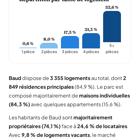
52,6 %
21,3 %
17,5 %
8,0 %
0,6 %
5+
1 pièce
2 pièces
3 pièces
4 pièces
pièces
Baud
dispose de
3 355 logements
au total, dont
2
849 résidences principales
(84,9 %). Le parc est
composé majoritairement de
maisons individuelles
(84,3 %)
avec quelques appartements (15,6 %).
Les habitants de Baud sont
majoritairement
propriétaires (74,1 %)
face à
24,6 % de locataires
.
Avec
9,8 % de logements vacants
, le marché