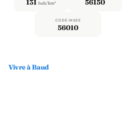
131
56150
hab/km²
CODE INSEE
56010
Vivre à Baud