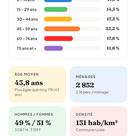
14,3 %
15 – 29 ans
17,2 %
30 – 44 ans
22,2 %
45 – 59 ans
17,6 %
60 – 74 ans
11,6 %
75 ans et +
ÂGE MOYEN
MÉNAGES
43,8 ans
2 852
Plus âgée que moy. FR (42
2,16 pers. / ménage
ans)
HOMMES / FEMMES
DENSITÉ
49 % / 51 %
131 hab/km²
3 087 H · 3 159 F
Commune rurale