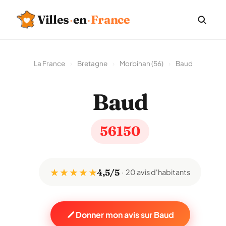
Villes
·
en
·
France
La France
›
Bretagne
›
Morbihan (56)
›
Baud
Baud
56150
★ ★ ★ ★ ★
4,5/5
20 avis d'habitants
Donner mon avis sur Baud