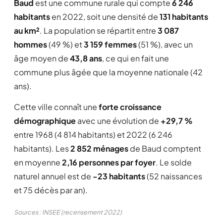
Baud
est une commune rurale qui compte
6 246
habitants
en 2022, soit une densité de
131 habitants
au km²
. La population se répartit entre
3 087
hommes
(49 %) et
3 159 femmes
(51 %), avec un
âge moyen de
43,8 ans
, ce qui en fait une
commune plus âgée que la moyenne nationale (42
ans).
Cette ville connaît une
forte croissance
démographique
avec une évolution de
+29,7 %
entre 1968 (4 814 habitants) et 2022 (6 246
habitants). Les
2 852 ménages
de Baud comptent
en moyenne
2,16 personnes par foyer
. Le solde
naturel annuel est de
-23 habitants
(52 naissances
et 75 décès par an).
Sources : INSEE (recensement 2022)