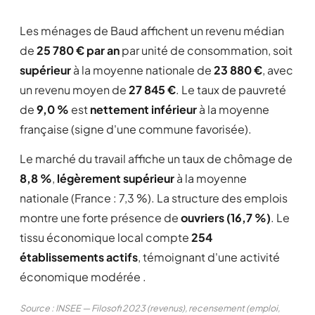
Les ménages de Baud affichent un revenu médian
de
25 780 € par an
par unité de consommation, soit
supérieur
à la moyenne nationale de
23 880 €
, avec
un revenu moyen de
27 845 €
. Le taux de pauvreté
de
9,0 %
est
nettement inférieur
à la moyenne
française (signe d'une commune favorisée).
Le marché du travail affiche un taux de chômage de
8,8 %
,
légèrement supérieur
à la moyenne
nationale (France : 7,3 %). La structure des emplois
montre une forte présence de
ouvriers (16,7 %)
. Le
tissu économique local compte
254
établissements actifs
, témoignant d'une activité
économique modérée .
Source : INSEE — Filosofi 2023 (revenus), recensement (emploi,