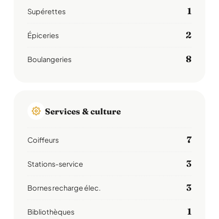
1
Supérettes
2
Épiceries
8
Boulangeries
Services & culture
7
Coiffeurs
3
Stations-service
3
Bornes recharge élec.
1
Bibliothèques