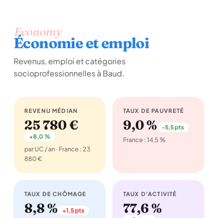
Economy
Économie et emploi
Revenus, emploi et catégories
socioprofessionnelles à Baud.
REVENU MÉDIAN
TAUX DE PAUVRETÉ
25 780 €
9,0 %
-5,5 pts
+8,0 %
France : 14,5 %
par UC / an · France : 23
880 €
TAUX DE CHÔMAGE
TAUX D'ACTIVITÉ
8,8 %
77,6 %
+1,5 pts