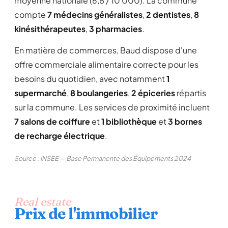
moyenne nationale (6,8 / 10 000). La commune
compte
7 médecins généralistes
,
2 dentistes
,
8
kinésithérapeutes
,
3 pharmacies
.
En matière de commerces, Baud dispose d'une
offre commerciale alimentaire correcte pour les
besoins du quotidien, avec notamment
1
supermarché
,
8 boulangeries
,
2 épiceries
répartis
sur la commune. Les services de proximité incluent
7 salons de coiffure
et
1 bibliothèque
et
3 bornes
de recharge électrique
.
Source : INSEE — Base Permanente des Équipements 2024
Real estate
Prix de l'immobilier