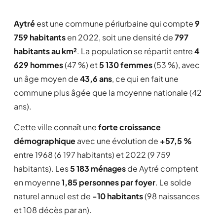
Aytré
est une commune périurbaine qui compte
9
759 habitants
en 2022, soit une densité de
797
habitants au km²
. La population se répartit entre
4
629 hommes
(47 %) et
5 130 femmes
(53 %), avec
un âge moyen de
43,6 ans
, ce qui en fait une
commune plus âgée que la moyenne nationale (42
ans).
Cette ville connaît une
forte croissance
démographique
avec une évolution de
+57,5 %
entre 1968 (6 197 habitants) et 2022 (9 759
habitants). Les
5 183 ménages
de Aytré comptent
en moyenne
1,85 personnes par foyer
. Le solde
naturel annuel est de
-10 habitants
(98 naissances
et 108 décès par an).