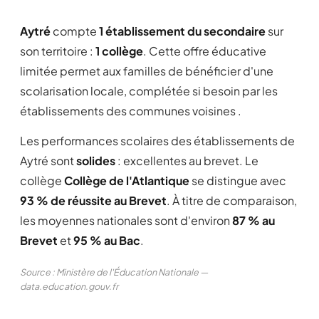
Aytré
compte
1 établissement du secondaire
sur
son territoire :
1 collège
. Cette offre éducative
limitée permet aux familles de bénéficier d'une
scolarisation locale, complétée si besoin par les
établissements des communes voisines .
Les performances scolaires des établissements de
Aytré sont
solides
: excellentes au brevet. Le
collège
Collège de l'Atlantique
se distingue avec
93 % de réussite au Brevet
. À titre de comparaison,
les moyennes nationales sont d'environ
87 % au
Brevet
et
95 % au Bac
.
Source : Ministère de l'Éducation Nationale —
data.education.gouv.fr