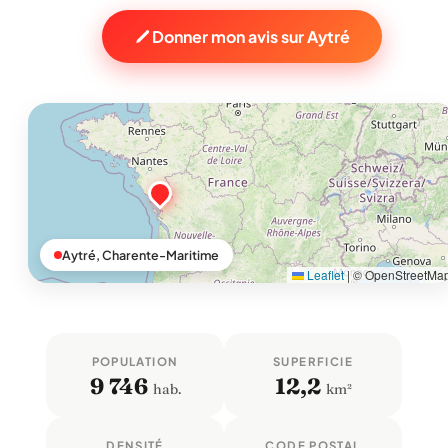
Donner mon avis sur Aytré
Aytré, Charente-Maritime
Leaflet
|
© OpenStreetMa
POPULATION
SUPERFICIE
9 746
12,2
hab.
km²
DENSITÉ
CODE POSTAL