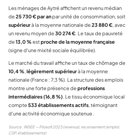
Les ménages de Aytré affichent un revenu médian
de
25 730 € par an
par unité de consommation, soit
supérieur
à la moyenne nationale de
23 880 €
, avec
un revenu moyen de
30 274 €
. Le taux de pauvreté
de
13,0 %
est
proche de la moyenne française
(signe d'une mixité sociale équilibrée).
Le marché du travail affiche un taux de chômage de
10,4 %
,
légèrement supérieur
à la moyenne
nationale (France : 7,3 %). La structure des emplois
montre une forte présence de
professions
intermédiaires (16,8 %)
. Le tissu économique local
compte
533 établissements actifs
, témoignant
d'une activité économique soutenue .
Source : INSEE — Filosofi 2023 (revenus), recensement (emploi,
CSP, établissements)