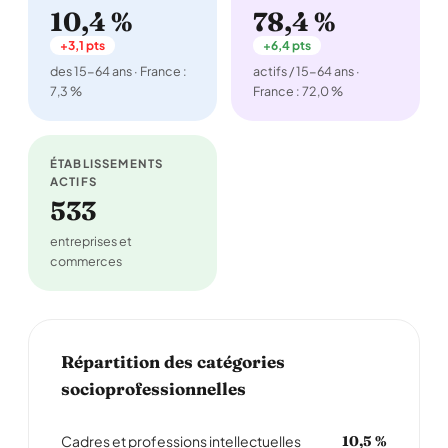
10,4 %
78,4 %
+3,1 pts
+6,4 pts
des 15-64 ans · France :
actifs / 15-64 ans ·
7,3 %
France : 72,0 %
ÉTABLISSEMENTS
ACTIFS
533
entreprises et
commerces
Répartition des catégories
socioprofessionnelles
Cadres et professions intellectuelles
10,5 %