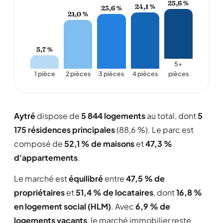
25,6 %
24,1 %
23,6 %
21,0 %
5,7 %
5+
1 pièce
2 pièces
3 pièces
4 pièces
pièces
Aytré
dispose de
5 844 logements
au total, dont
5
175 résidences principales
(88,6 %). Le parc est
composé de
52,1 % de maisons
et
47,3 %
d'appartements
.
Le marché est
équilibré
entre
47,5 % de
propriétaires
et
51,4 % de locataires
, dont
16,8 %
en logement social (HLM)
. Avec
6,9 % de
logements vacants
, le marché immobilier reste