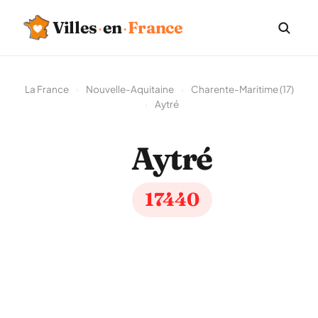
Villes
·
en
·
France
La France
›
Nouvelle-Aquitaine
›
Charente-Maritime (17)
›
Aytré
Aytré
17440