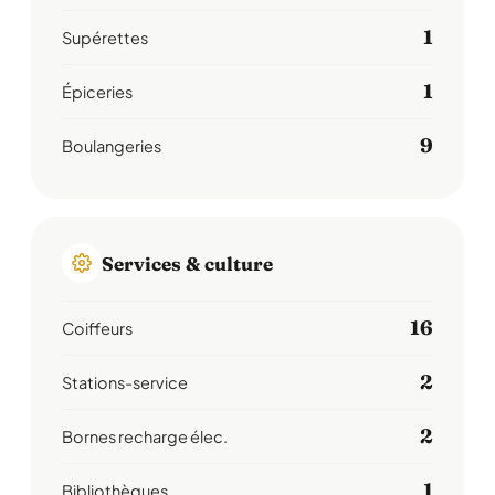
1
Supérettes
1
Épiceries
9
Boulangeries
Services & culture
16
Coiffeurs
2
Stations-service
2
Bornes recharge élec.
1
Bibliothèques