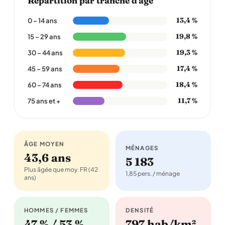
Répartition par tranche d'âge
13,4 %
0 – 14 ans
19,8 %
15 – 29 ans
19,3 %
30 – 44 ans
17,4 %
45 – 59 ans
18,4 %
60 – 74 ans
11,7 %
75 ans et +
ÂGE MOYEN
MÉNAGES
43,6 ans
5 183
Plus âgée que moy. FR (42
1,85 pers. / ménage
ans)
HOMMES / FEMMES
DENSITÉ
47 % / 53 %
797 hab/km²