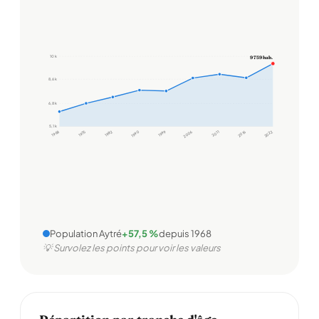
10 k
9 759 hab.
8,6 k
6,8 k
5,1 k
1968
1975
1982
1990
1999
2006
2011
2016
2022
Population Aytré
+57,5 %
depuis 1968
💡 Survolez les points pour voir les valeurs