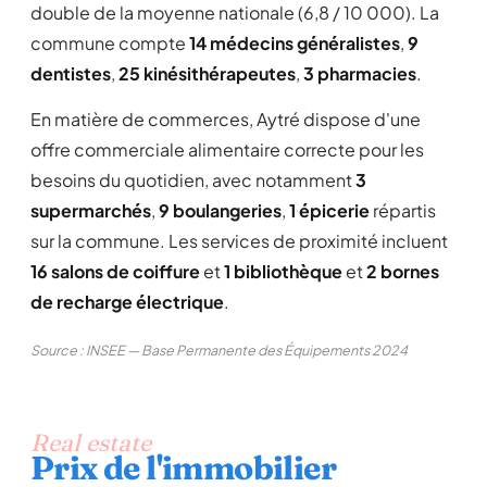
double de la moyenne nationale (6,8 / 10 000). La
commune compte
14 médecins généralistes
,
9
dentistes
,
25 kinésithérapeutes
,
3 pharmacies
.
En matière de commerces, Aytré dispose d'une
offre commerciale alimentaire correcte pour les
besoins du quotidien, avec notamment
3
supermarchés
,
9 boulangeries
,
1 épicerie
répartis
sur la commune. Les services de proximité incluent
16 salons de coiffure
et
1 bibliothèque
et
2 bornes
de recharge électrique
.
Source : INSEE — Base Permanente des Équipements 2024
Real estate
Prix de l'immobilier