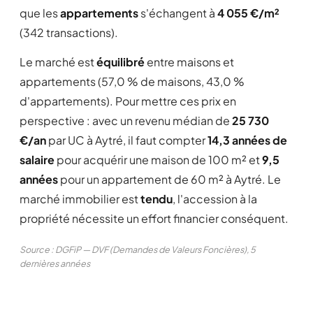
que les
appartements
s'échangent à
4 055 €/m²
(342 transactions).
Le marché est
équilibré
entre maisons et
appartements (57,0 % de maisons, 43,0 %
d'appartements). Pour mettre ces prix en
perspective : avec un revenu médian de
25 730
€/an
par UC à Aytré, il faut compter
14,3 années de
salaire
pour acquérir une maison de 100 m² et
9,5
années
pour un appartement de 60 m² à Aytré. Le
marché immobilier est
tendu
, l'accession à la
propriété nécessite un effort financier conséquent.
Source : DGFiP — DVF (Demandes de Valeurs Foncières), 5
dernières années