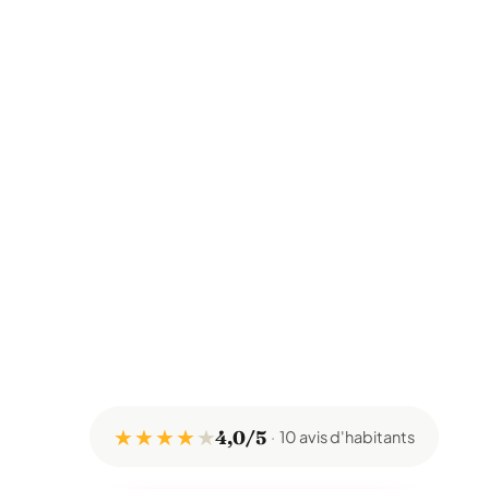
★ ★ ★ ★
★
4,0/5
10 avis d'habitants