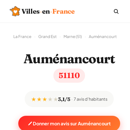
Villes
·
en
·
France
La France
›
Grand Est
›
Marne (51)
›
Auménancourt
Auménancourt
51110
★ ★ ★
★
★
3,1/5
7 avis d'habitants
Donner mon avis sur Auménancourt