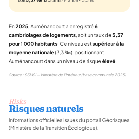
soit
5,37 ‰
habitants
· France ≈ 3,3 ‰
En
2025
, Auménancourt a enregistré
6
cambriolages de logements
, soit un taux de
5,37
pour 1 000 habitants
. Ce niveau est
supérieur à la
moyenne nationale
(3,3 ‰), positionnant
Auménancourt dans un niveau de risque
élevé
.
Source : SSMSI — Ministère de l'Intérieur (base communale 2025)
Risks
Risques naturels
Informations officielles issues du portail Géorisques
(Ministère de la Transition Écologique).