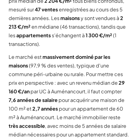
prix médian de
2 204 €/m²
tous biens confondus,
mesuré sur
47 ventes
enregistrées au cours des 5
dernières années. Les
maisons
y sont vendues à
2
213 €/m²
en médiane (46 transactions), tandis que
les
appartements
s'échangent à
1 300 €/m²
(1
transactions).
Le marché est
massivement dominé par les
maisons
(97,9 % des ventes), typique d'une
commune péri-urbaine ou rurale. Pour mettre ces
prix en perspective : avec un revenu médian de
29
160 €/an
par UC à Auménancourt, il faut compter
7,6 années de salaire
pour acquérir une maison de
100 m² et
2,7 années
pour un appartement de 60
m² à Auménancourt. Le marché immobilier reste
très accessible
, avec moins de 5 années de salaire
médian nécessaires pour un appartement standard.