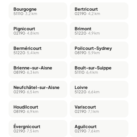
Bourgogne
Bertricourt
51110
· 3,2 km
02190
· 4,2 km
Pignicourt
Brimont
02190
· 4,8 km
51220
· 4,9 km
Berméricourt
Poilcourt-Sydney
51220
· 5,4 km
08190
· 5,9 km
Brienne-sur-Aisne
Boult-sur-Suippe
08190
· 6,3 km
51110
· 6,4 km
Neufchâtel-sur-Aisne
Loivre
02190
· 6,5 km
51220
· 6,6 km
Houdilcourt
Variscourt
08190
· 6,9 km
02190
· 7,1 km
Évergnicourt
Aguilcourt
02190
· 7,5 km
02190
· 7,6 km