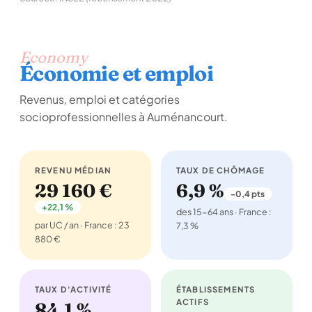
Economy
Économie et emploi
Revenus, emploi et catégories
socioprofessionnelles à Auménancourt.
REVENU MÉDIAN
TAUX DE CHÔMAGE
29 160 €
6,9 %
-0,4 pts
+22,1 %
des 15-64 ans · France :
par UC / an · France : 23
7,3 %
880 €
TAUX D'ACTIVITÉ
ÉTABLISSEMENTS
ACTIFS
84,1 %