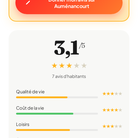
Auménancourt
3,1
/5
★ ★ ★
★
★
7 avis d'habitants
Qualité de vie
★ ★ ★
★
★
Coût de la vie
★ ★ ★ ★
★
Loisirs
★ ★ ★
★
★