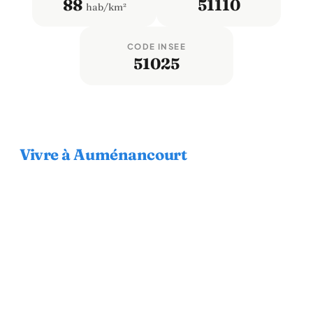
88
51110
hab/km²
CODE INSEE
51025
Vivre à Auménancourt