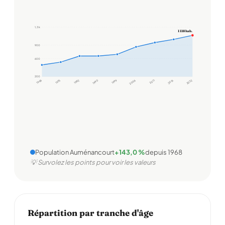
1,3 k
1 118 hab.
900
600
200
1968
1975
1982
1990
1999
2006
2011
2016
2022
Population Auménancourt
+143,0 %
depuis 1968
💡 Survolez les points pour voir les valeurs
Répartition par tranche d'âge