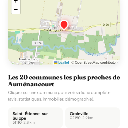
+
−
Leaflet
|
© OpenStreetMap contributors
Les 20 communes les plus proches de
Auménancourt
Cliquez sur une commune pour voir sa fiche complète
(avis, statistiques, immobilier, démographie).
Saint-Étienne-sur-
Orainville
Suippe
02190
· 2,9 km
51110
· 2,8 km