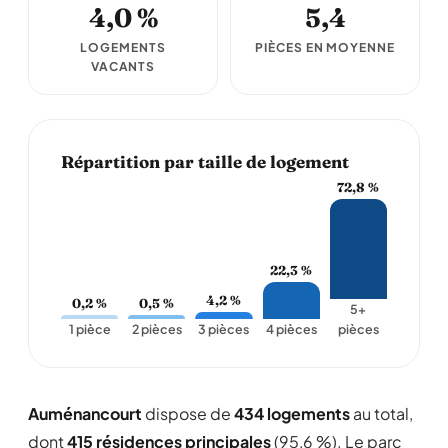
4,0 %
5,4
LOGEMENTS
PIÈCES EN MOYENNE
VACANTS
Répartition par taille de logement
72,8 %
22,3 %
4,2 %
0,2 %
0,5 %
5+
1 pièce
2 pièces
3 pièces
4 pièces
pièces
Auménancourt
dispose de
434 logements
au total,
dont
415 résidences principales
(95,6 %). Le parc