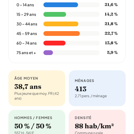
21,6 %
0 – 14 ans
14,2 %
15 – 29 ans
21,8 %
30 – 44 ans
22,7 %
45 – 59 ans
13,8 %
60 – 74 ans
5,9 %
75 ans et +
ÂGE MOYEN
MÉNAGES
38,7 ans
413
Plus jeune que moy. FR (42
2,71 pers. / ménage
ans)
HOMMES / FEMMES
DENSITÉ
50 % / 50 %
88 hab/km²
557 H · 561 F
Commune rurale