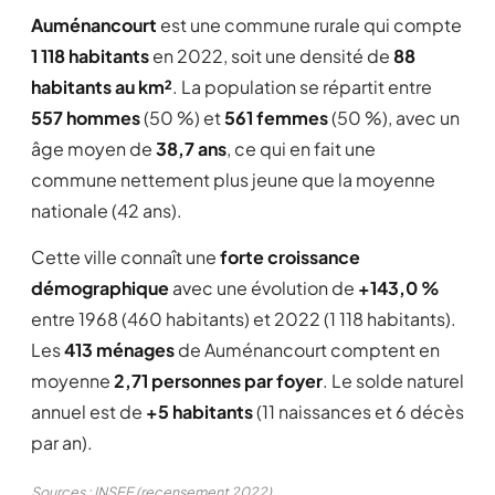
Auménancourt
est une commune rurale qui compte
1 118 habitants
en 2022, soit une densité de
88
habitants au km²
. La population se répartit entre
557 hommes
(50 %) et
561 femmes
(50 %), avec un
âge moyen de
38,7 ans
, ce qui en fait une
commune nettement plus jeune que la moyenne
nationale (42 ans).
Cette ville connaît une
forte croissance
démographique
avec une évolution de
+143,0 %
entre 1968 (460 habitants) et 2022 (1 118 habitants).
Les
413 ménages
de Auménancourt comptent en
moyenne
2,71 personnes par foyer
. Le solde naturel
annuel est de
+5 habitants
(11 naissances et 6 décès
par an).
Sources : INSEE (recensement 2022)