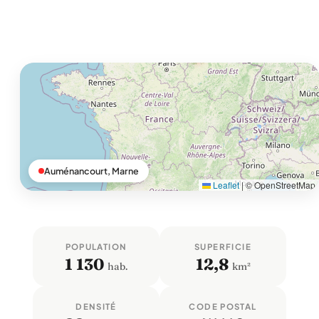
Auménancourt, Marne
Leaflet
|
© OpenStreetMap
POPULATION
SUPERFICIE
1 130
12,8
hab.
km²
DENSITÉ
CODE POSTAL