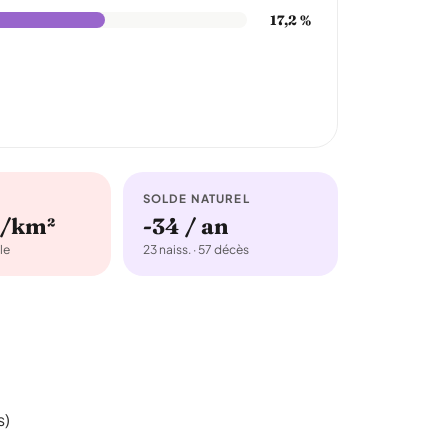
17,2 %
SOLDE NATUREL
b/km²
-34 / an
le
23 naiss. · 57 décès
s)