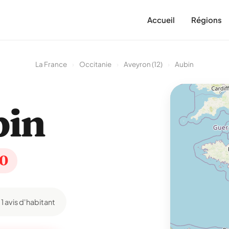
Accueil
Régions
La France
›
Occitanie
›
Aveyron (12)
›
Aubin
bin
10
1 avis d'habitant