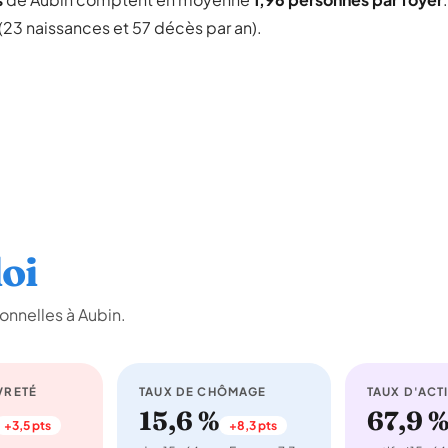
(23 naissances et 57 décès par an).
oi
onnelles à Aubin.
VRETÉ
TAUX DE CHÔMAGE
TAUX D'ACTI
15,6 %
67,9 
+3,5 pts
+8,3 pts