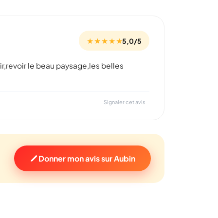
★ ★ ★ ★ ★
5,0/5
ir,revoir le beau paysage,les belles
Signaler cet avis
Donner mon avis sur Aubin