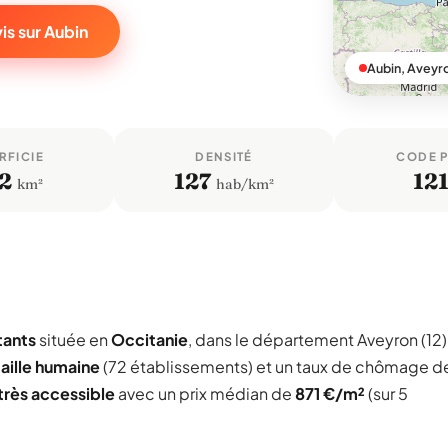
is sur Aubin
Aubin, Aveyr
RFICIE
DENSITÉ
CODE 
,2
127
12
km²
hab/km²
tants
située en
Occitanie
, dans le département Aveyron (12)
taille humaine
(72 établissements) et un taux de chômage d
très accessible
avec un prix médian de
871 €/m²
(sur 5