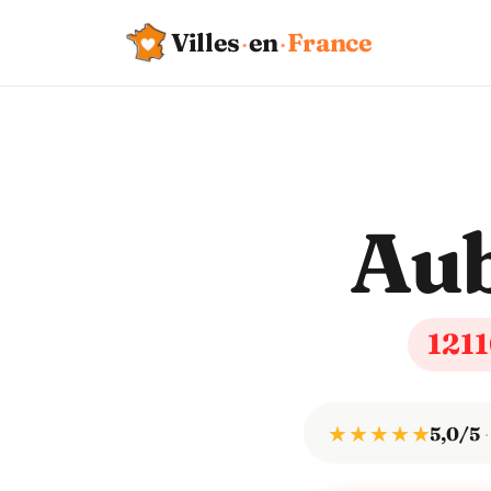
Villes
·
en
·
France
Au
121
★ ★ ★ ★ ★
5,0/5