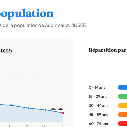
opulation
 de la population de Aubin selon l'INSEE.
Répartition par
2022)
0 – 14 ans
15 – 29 ans
30 – 44 ans
3 465 hab.
45 – 59 ans
60 – 74 ans
2011
2016