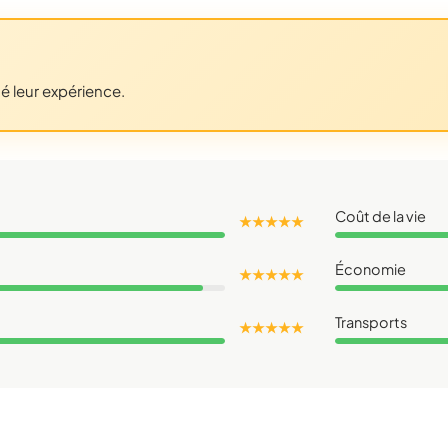
gé leur expérience.
Coût de la vie
★ ★ ★ ★ ★
Économie
★ ★ ★ ★ ★
Transports
★ ★ ★ ★ ★