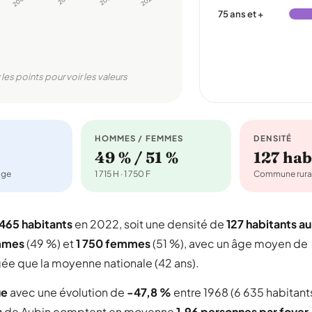
2006
2022
75 ans et +
 les points pour voir les valeurs
HOMMES / FEMMES
DENSITÉ
49 % / 51 %
127 ha
age
1 715 H · 1 750 F
Commune rura
 465 habitants
en 2022, soit une densité de
127 habitants au
ommes
(49 %) et
1 750 femmes
(51 %), avec un âge moyen de
gée que la moyenne nationale (42 ans).
ue
avec une évolution de
-47,8 %
entre 1968 (6 635 habitant
s
de Aubin comptent en moyenne
1,96 personnes par foyer
.