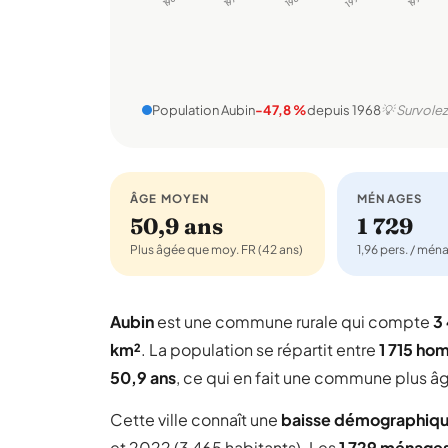
Population Aubin
-47,8 %
depuis 1968
💡 Survolez
ÂGE MOYEN
MÉNAGES
50,9 ans
1 729
Plus âgée que moy. FR (42 ans)
1,96 pers. / mén
Aubin
est une commune rurale qui compte
3
km²
. La population se répartit entre
1 715 h
50,9 ans
, ce qui en fait une commune plus â
Cette ville connaît une
baisse démographiq
et 2022 (3 465 habitants). Les
1 729 ménage