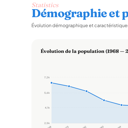
Statistics
Démographie et p
Évolution démographique et caractéristiques
Évolution de la population (1968 — 
7,2 k
5,6 k
4,1 k
2,5 k
1968
1975
1982
1990
1999