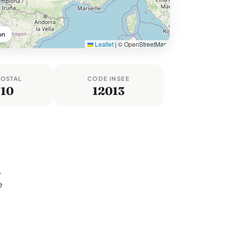
on
Leaflet
|
© OpenStreetMap
POSTAL
CODE INSEE
110
12013
.
e