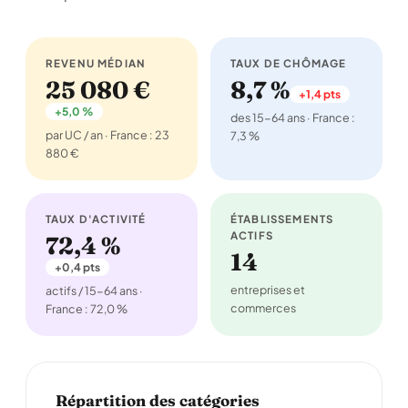
REVENU MÉDIAN
TAUX DE CHÔMAGE
25 080 €
8,7 %
+1,4 pts
+5,0 %
des 15-64 ans · France :
par UC / an · France : 23
7,3 %
880 €
TAUX D'ACTIVITÉ
ÉTABLISSEMENTS
ACTIFS
72,4 %
14
+0,4 pts
entreprises et
actifs / 15-64 ans ·
commerces
France : 72,0 %
Répartition des catégories