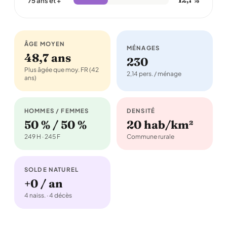
12,7 %
75 ans et +
ÂGE MOYEN
MÉNAGES
48,7 ans
230
Plus âgée que moy. FR (42
2,14 pers. / ménage
ans)
HOMMES / FEMMES
DENSITÉ
50 % / 50 %
20 hab/km²
249 H · 245 F
Commune rurale
SOLDE NATUREL
+0 / an
4 naiss. · 4 décès