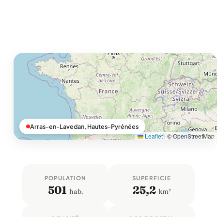
Arras-en-Lavedan, Hautes-Pyrénées
Leaflet
|
© OpenStreetMap
POPULATION
SUPERFICIE
501
25,2
hab.
km²