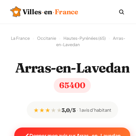
Villes
·
en
·
France
La France
›
Occitanie
›
Hautes-Pyrénées (65)
›
Arras-
en-Lavedan
Arras-en-Lavedan
65400
★ ★ ★
★
★
3,0/5
1 avis d'habitant
Donner mon avis sur Arras-en-Lavedan