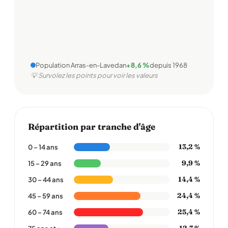
Population Arras-en-Lavedan
+8,6 %
depuis 1968
💡 Survolez les points pour voir les valeurs
Répartition par tranche d'âge
13,2 %
0 – 14 ans
9,9 %
15 – 29 ans
14,4 %
30 – 44 ans
24,4 %
45 – 59 ans
25,4 %
60 – 74 ans