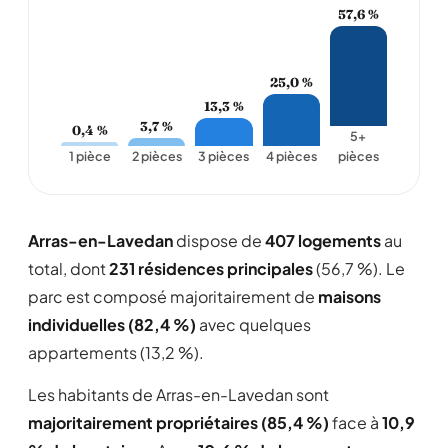
57,6 %
25,0 %
13,3 %
3,7 %
0,4 %
5+
1 pièce
2 pièces
3 pièces
4 pièces
pièces
Arras-en-Lavedan
dispose de
407 logements
au
total, dont
231 résidences principales
(56,7 %). Le
parc est composé majoritairement de
maisons
individuelles (82,4 %)
avec quelques
appartements (13,2 %).
Les habitants de Arras-en-Lavedan sont
majoritairement propriétaires (85,4 %)
face à
10,9