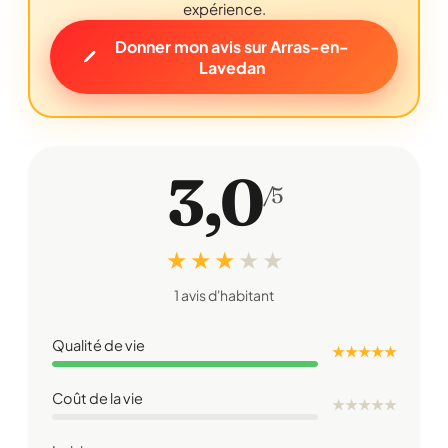
expérience.
Donner mon avis sur Arras-en-
Lavedan
3,0
/5
★ ★ ★
★
★
1 avis d'habitant
Qualité de vie
★ ★ ★ ★ ★
Coût de la vie
★
★
★
★
★