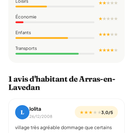
Loisirs
★ ★
★
★
★
Économie
★
★
★
★
★
Enfants
★ ★ ★
★
★
Transports
★ ★ ★ ★
★
1 avis d'habitant de Arras-en-
Lavedan
lolita
L
★ ★ ★
★
★
3,0/5
26/12/2008
village très agréable dommage que certains