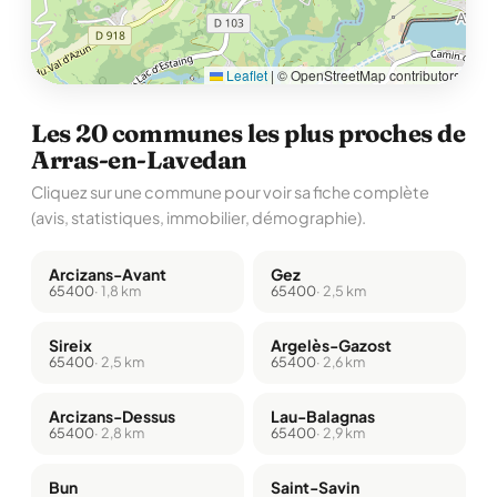
Leaflet
|
© OpenStreetMap contributors
Les 20 communes les plus proches de
Arras-en-Lavedan
Cliquez sur une commune pour voir sa fiche complète
(avis, statistiques, immobilier, démographie).
Arcizans-Avant
Gez
65400
· 1,8 km
65400
· 2,5 km
Sireix
Argelès-Gazost
65400
· 2,5 km
65400
· 2,6 km
Arcizans-Dessus
Lau-Balagnas
65400
· 2,8 km
65400
· 2,9 km
Bun
Saint-Savin