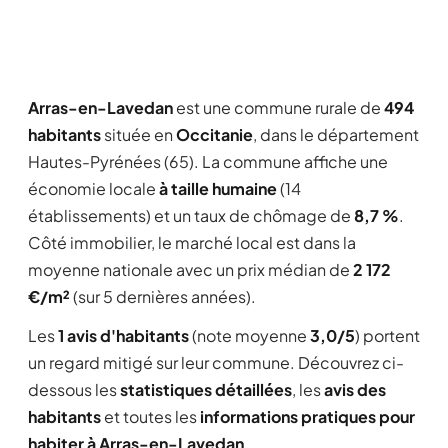
Arras-en-Lavedan
est une commune rurale de
494
habitants
située en
Occitanie
, dans le département
Hautes-Pyrénées (65). La commune affiche une
économie locale
à taille humaine
(14
établissements) et un taux de chômage de
8,7 %
.
Côté immobilier, le marché local est dans la
moyenne nationale avec un prix médian de
2 172
€/m²
(sur 5 dernières années).
Les
1 avis d'habitants
(note moyenne
3,0/5
) portent
un regard mitigé sur leur commune. Découvrez ci-
dessous les
statistiques détaillées
, les
avis des
habitants
et toutes les
informations pratiques pour
habiter à Arras-en-Lavedan
.