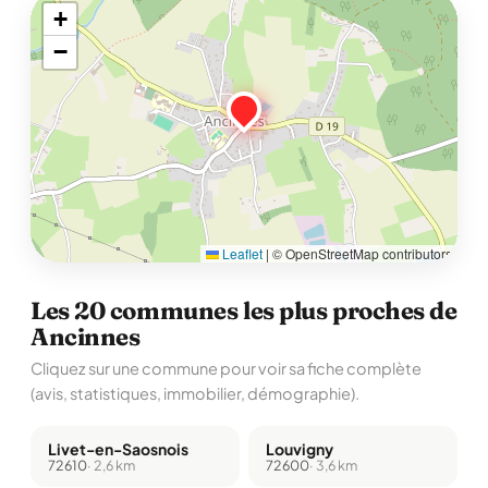
+
−
Leaflet
|
© OpenStreetMap contributors
Les 20 communes les plus proches de
Ancinnes
Cliquez sur une commune pour voir sa fiche complète
(avis, statistiques, immobilier, démographie).
Livet-en-Saosnois
Louvigny
72610
· 2,6 km
72600
· 3,6 km