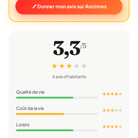
Donner mon avis sur Ancinnes
3,3
/5
★ ★ ★
★
★
4 avis d'habitants
Qualité de vie
★ ★ ★ ★
★
Coût de la vie
★ ★ ★
★
★
Loisirs
★ ★ ★ ★
★