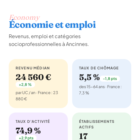
Economy
Économie et emploi
Revenus, emploi et catégories
socioprofessionnelles à Ancinnes.
REVENU MÉDIAN
TAUX DE CHÔMAGE
24 560 €
5,5 %
-1,8 pts
+2,8 %
des 15-64 ans · France :
par UC / an · France : 23
7,3 %
880 €
TAUX D'ACTIVITÉ
ÉTABLISSEMENTS
ACTIFS
74,9 %
17
+2,9 pts