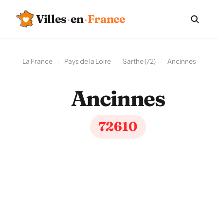
Villes
·
en
·
France
La France
›
Pays de la Loire
›
Sarthe (72)
›
Ancinnes
Ancinnes
72610