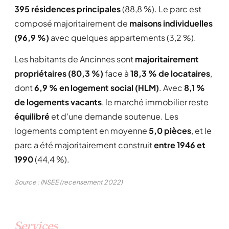
395 résidences principales
(88,8 %). Le parc est
composé majoritairement de
maisons individuelles
(96,9 %)
avec quelques appartements (3,2 %).
Les habitants de Ancinnes sont
majoritairement
propriétaires (80,3 %)
face à
18,3 % de locataires
,
dont
6,9 % en logement social (HLM)
. Avec
8,1 %
de logements vacants
, le marché immobilier reste
équilibré
et d'une demande soutenue. Les
logements comptent en moyenne
5,0 pièces
, et le
parc a été majoritairement construit
entre 1946 et
1990
(44,4 %).
Source : INSEE (recensement 2022)
Services