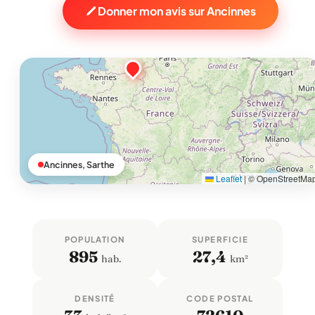
Donner mon avis sur Ancinnes
Ancinnes, Sarthe
Leaflet
|
© OpenStreetMa
POPULATION
SUPERFICIE
895
27,4
hab.
km²
DENSITÉ
CODE POSTAL