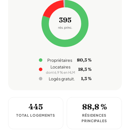
395
rés. princ.
80,3 %
Propriétaires
Locataires
18,3 %
dont 6,9 % en HLM
1,3 %
Logés gratuit.
445
88,8 %
TOTAL LOGEMENTS
RÉSIDENCES
PRINCIPALES