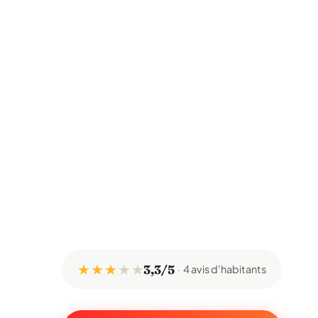
★ ★ ★
★
★
3,3/5
4 avis d'habitants