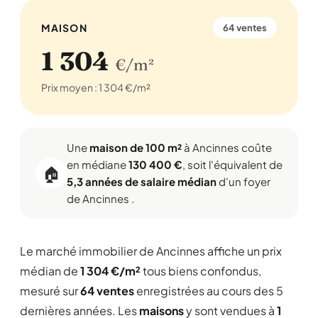
MAISON
64 ventes
1 304
€/m²
Prix moyen : 1 304 €/m²
Une
maison de 100 m²
à Ancinnes coûte
en médiane
130 400 €
, soit l'équivalent de
🏠
5,3 années de salaire médian
d'un foyer
de Ancinnes .
Le marché immobilier de Ancinnes affiche un prix
médian de
1 304 €/m²
tous biens confondus,
mesuré sur
64 ventes
enregistrées au cours des 5
dernières années. Les
maisons
y sont vendues à
1