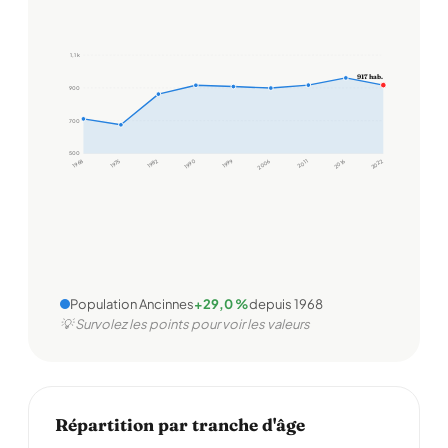
1,1 k
917 hab.
900
700
500
1968
1975
1982
1990
1999
2006
2011
2016
2022
Population Ancinnes
+29,0 %
depuis 1968
💡 Survolez les points pour voir les valeurs
Répartition par tranche d'âge