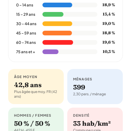
18,9 %
0 – 14 ans
13,4 %
15 – 29 ans
19,0 %
30 – 44 ans
18,8 %
45 – 59 ans
19,6 %
60 – 74 ans
10,3 %
75 ans et +
ÂGE MOYEN
MÉNAGES
42,8 ans
399
Plus âgée que moy. FR (42
2,30 pers. / ménage
ans)
HOMMES / FEMMES
DENSITÉ
50 % / 50 %
33 hab/km²
462 H · 455 F
Commune rurale