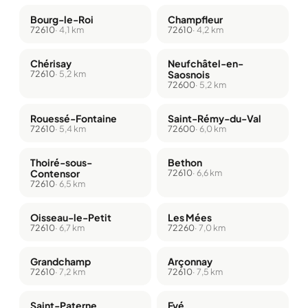
Bourg-le-Roi
Champfleur
72610
· 4,1 km
72610
· 4,2 km
Chérisay
Neufchâtel-en-
72610
· 5,2 km
Saosnois
72600
· 5,2 km
Rouessé-Fontaine
Saint-Rémy-du-Val
72610
· 5,4 km
72600
· 6,0 km
Thoiré-sous-
Bethon
Contensor
72610
· 6,6 km
72610
· 6,5 km
Oisseau-le-Petit
Les Mées
72610
· 6,7 km
72260
· 7,0 km
Grandchamp
Arçonnay
72610
· 7,2 km
72610
· 7,5 km
Saint-Paterne
Fyé