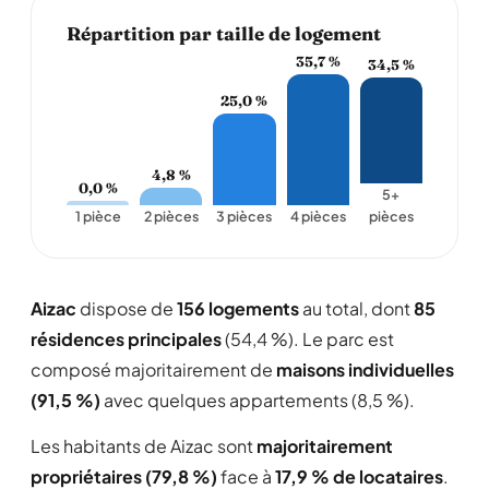
Répartition par taille de logement
35,7 %
34,5 %
25,0 %
4,8 %
0,0 %
5+
1 pièce
2 pièces
3 pièces
4 pièces
pièces
Aizac
dispose de
156 logements
au total, dont
85
résidences principales
(54,4 %). Le parc est
composé majoritairement de
maisons individuelles
(91,5 %)
avec quelques appartements (8,5 %).
Les habitants de Aizac sont
majoritairement
propriétaires (79,8 %)
face à
17,9 % de locataires
.