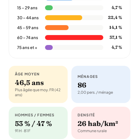
4,7 %
15 – 29 ans
22,4 %
30 – 44 ans
14,1 %
45 – 59 ans
37,1 %
60 – 74 ans
4,7 %
75 ans et +
ÂGE MOYEN
MÉNAGES
46,5 ans
86
Plus âgée que moy. FR (42
2,00 pers. / ménage
ans)
HOMMES / FEMMES
DENSITÉ
53 % / 47 %
26 hab/km²
91 H · 81 F
Commune rurale