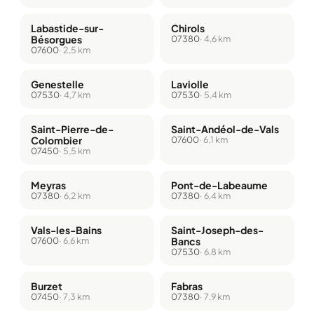
Labastide-sur-
Chirols
Bésorgues
07380
· 4,6 km
07600
· 2,5 km
Genestelle
Laviolle
07530
· 4,7 km
07530
· 5,4 km
Saint-Pierre-de-
Saint-Andéol-de-Vals
Colombier
07600
· 6,1 km
07450
· 5,5 km
Meyras
Pont-de-Labeaume
07380
· 6,2 km
07380
· 6,4 km
Vals-les-Bains
Saint-Joseph-des-
07600
· 6,6 km
Bancs
07530
· 6,8 km
Burzet
Fabras
07450
· 7,3 km
07380
· 7,9 km