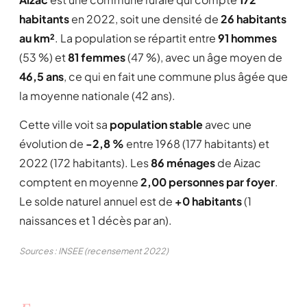
habitants
en 2022, soit une densité de
26 habitants
au km²
. La population se répartit entre
91 hommes
(53 %) et
81 femmes
(47 %), avec un âge moyen de
46,5 ans
, ce qui en fait une commune plus âgée que
la moyenne nationale (42 ans).
Cette ville voit sa
population stable
avec une
évolution de
-2,8 %
entre 1968 (177 habitants) et
2022 (172 habitants). Les
86 ménages
de Aizac
comptent en moyenne
2,00 personnes par foyer
.
Le solde naturel annuel est de
+0 habitants
(1
naissances et 1 décès par an).
Sources : INSEE (recensement 2022)