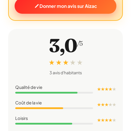
Donner mon avis sur Aizac
3,0
/5
★ ★ ★
★
★
3 avis d'habitants
Qualité de vie
★ ★ ★ ★
★
Coût de la vie
★ ★ ★
★
★
Loisirs
★ ★ ★ ★
★