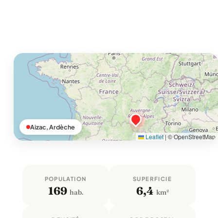
Aizac, Ardèche
Leaflet
|
© OpenStreetMap
POPULATION
SUPERFICIE
169
6,4
hab.
km²