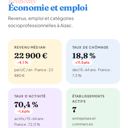
Economy
Économie et emploi
Revenus, emploi et catégories
socioprofessionnelles à Aizac.
REVENU MÉDIAN
TAUX DE CHÔMAGE
22 900 €
18,8 %
-4,1 %
+11,5 pts
par UC / an · France : 23
des 15-64 ans · France :
880 €
7,3 %
TAUX D'ACTIVITÉ
ÉTABLISSEMENTS
ACTIFS
70,4 %
7
-1,6 pts
entreprises et
actifs / 15-64 ans ·
commerces
France : 72,0 %