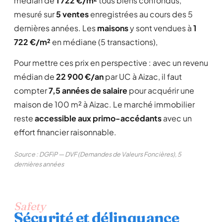
médian de
1 722 €/m²
tous biens confondus,
mesuré sur
5 ventes
enregistrées au cours des 5
dernières années. Les
maisons
y sont vendues à
1
722 €/m²
en médiane (5 transactions),
Pour mettre ces prix en perspective : avec un revenu
médian de
22 900 €/an
par UC à Aizac, il faut
compter
7,5 années de salaire
pour acquérir une
maison de 100 m² à Aizac. Le marché immobilier
reste
accessible aux primo-accédants
avec un
effort financier raisonnable.
Source : DGFiP — DVF (Demandes de Valeurs Foncières), 5
dernières années
Safety
Sécurité et délinquance