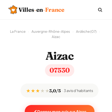
Villes
·
en
·
France
La France
›
Auvergne-Rhône-Alpes
›
Ardèche (07)
›
Aizac
Aizac
07530
★ ★ ★
★
★
3,0/5
3 avis d'habitants
Donner mon avis sur Aizac