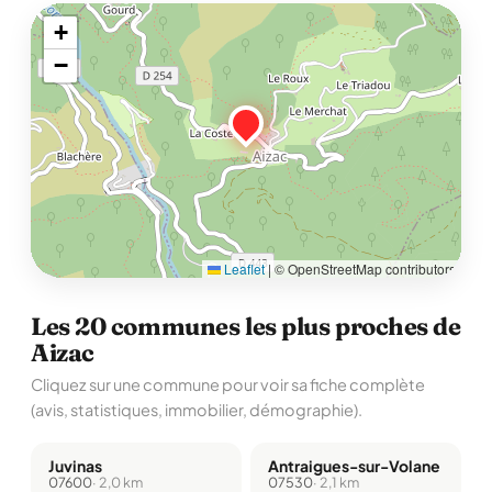
+
−
Leaflet
|
© OpenStreetMap contributors
Les 20 communes les plus proches de
Aizac
Cliquez sur une commune pour voir sa fiche complète
(avis, statistiques, immobilier, démographie).
Juvinas
Antraigues-sur-Volane
07600
· 2,0 km
07530
· 2,1 km