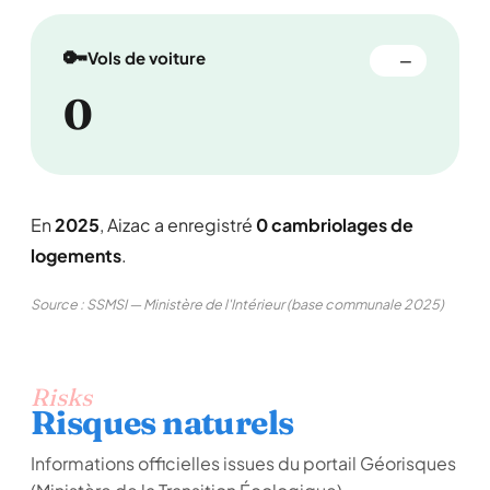
🔑
Vols de voiture
—
0
En
2025
, Aizac a enregistré
0 cambriolages de
logements
.
Source : SSMSI — Ministère de l'Intérieur (base communale 2025)
Risks
Risques naturels
Informations officielles issues du portail Géorisques