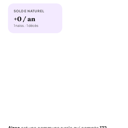
SOLDE NATUREL
+0 / an
1 naiss. · 1 décès
Aizac
est une commune rurale qui compte
172