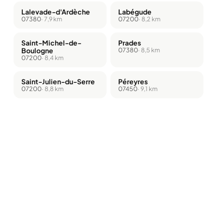
Lalevade-d'Ardèche
Labégude
07380
· 7,9 km
07200
· 8,2 km
Saint-Michel-de-
Prades
Boulogne
07380
· 8,5 km
07200
· 8,4 km
Saint-Julien-du-Serre
Péreyres
07200
· 8,8 km
07450
· 9,1 km