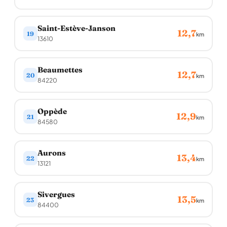
Saint-Estève-Janson
12,7
19
km
13610
Beaumettes
12,7
20
km
84220
Oppède
12,9
21
km
84580
Aurons
13,4
22
km
13121
Sivergues
13,5
23
km
84400