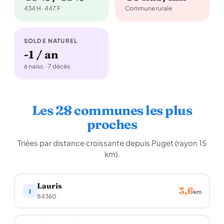
434 H · 447 F
Commune rurale
SOLDE NATUREL
-1 / an
6 naiss. · 7 décès
Les 28 communes les plus
proches
Triées par distance croissante depuis Puget (rayon 15
km).
Lauris
3,6
1
km
84360