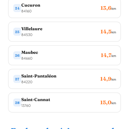
Cucuron
13,6
24
km
84160
Villelaure
14,5
25
km
84530
Maubec
14,7
26
km
84660
Saint-Pantaléon
14,9
27
km
84220
Saint-Cannat
15,0
28
km
13760