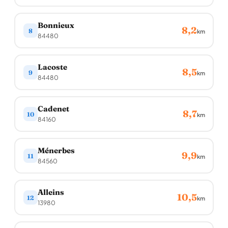
Bonnieux
8,2
8
km
84480
Lacoste
8,5
9
km
84480
Cadenet
8,7
10
km
84160
Ménerbes
9,9
11
km
84560
Alleins
10,5
12
km
13980