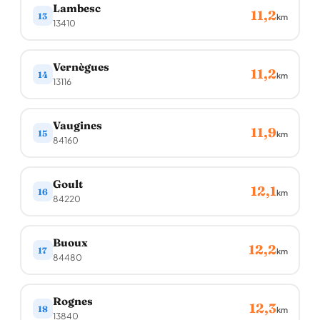
Lambesc
11,2
13
km
13410
Vernègues
11,2
14
km
13116
Vaugines
11,9
15
km
84160
Goult
12,1
16
km
84220
Buoux
12,2
17
km
84480
Rognes
12,3
18
km
13840