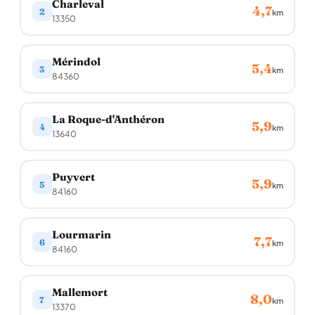
Charleval
4,7
2
km
13350
Mérindol
5,4
3
km
84360
La Roque-d'Anthéron
5,9
4
km
13640
Puyvert
5,9
5
km
84160
Lourmarin
7,7
6
km
84160
Mallemort
8,0
7
km
13370