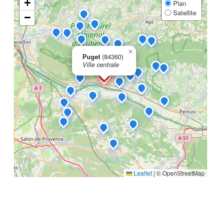
+
Plan
Satellite
−
×
Puget
(84360)
Ville centrale
Leaflet
|
© OpenStreetMap