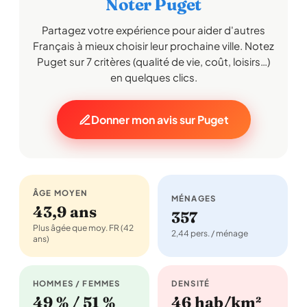
Noter Puget
Partagez votre expérience pour aider d'autres
Français à mieux choisir leur prochaine ville. Notez
Puget sur 7 critères (qualité de vie, coût, loisirs…)
en quelques clics.
Donner mon avis sur Puget
ÂGE MOYEN
MÉNAGES
43,9 ans
357
Plus âgée que moy. FR (42
2,44 pers. / ménage
ans)
HOMMES / FEMMES
DENSITÉ
49 % / 51 %
46 hab/km²