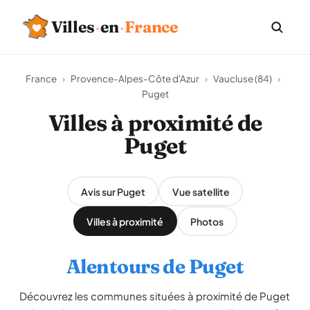
Villes
·
en
·
France
France
›
Provence-Alpes-Côte d'Azur
›
Vaucluse (84)
›
Puget
Villes à proximité de
Puget
Avis sur Puget
Vue satellite
Villes à proximité
Photos
Alentours de Puget
Découvrez les communes situées à proximité de Puget