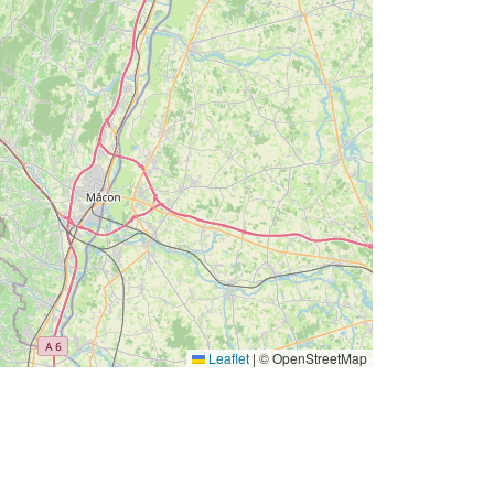
Leaflet
|
© OpenStreetMap