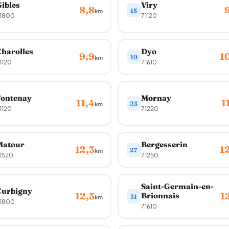
ibles
Viry
8,8
15
km
1800
71120
harolles
Dyo
9,9
1
19
km
1120
71610
Fontenay
Mornay
11,4
1
23
km
1120
71220
Matour
Bergesserin
12,3
1
27
km
1520
71250
Saint-Germain-en-
Curbigny
12,5
1
Brionnais
31
km
1800
71610