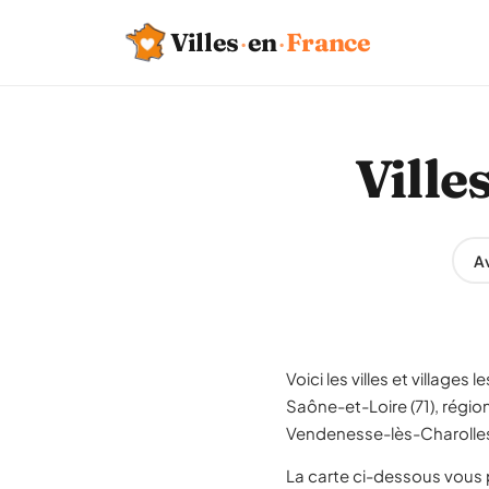
Villes
·
en
·
France
Ville
Av
Voici les villes et village
Saône-et-Loire (71), régio
Vendenesse-lès-Charolles 
La carte ci-dessous vous