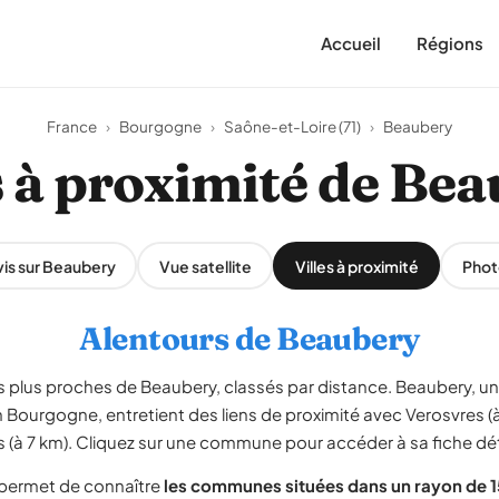
Accueil
Régions
France
›
Bourgogne
›
Saône-et-Loire (71)
›
Beaubery
s à proximité de Be
is sur Beaubery
Vue satellite
Villes à proximité
Phot
Alentours de Beaubery
s les plus proches de Beaubery, classés par distance. Beaubery, un
n Bourgogne, entretient des liens de proximité avec Verosvres (à 
(à 7 km). Cliquez sur une commune pour accéder à sa fiche dét
 permet de connaître
les communes situées dans un rayon de 