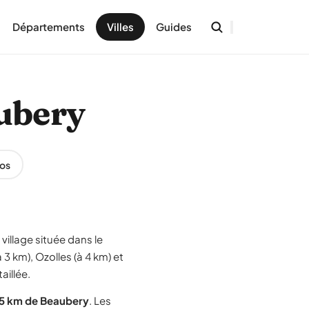
Départements
Villes
Guides
aubery
os
 village située dans le
3 km), Ozolles (à 4 km) et
aillée.
15 km de Beaubery
. Les