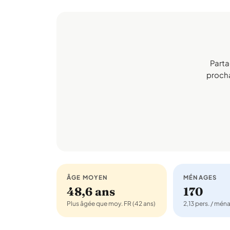
Parta
prochai
ÂGE MOYEN
MÉNAGES
48,6 ans
170
Plus âgée que moy. FR (42 ans)
2,13 pers. / mén