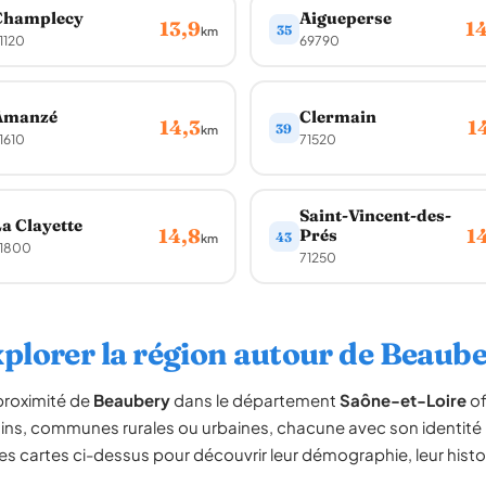
Champlecy
Aigueperse
13,9
1
35
km
1120
69790
Amanzé
Clermain
14,3
1
39
km
1610
71520
Saint-Vincent-des-
a Clayette
14,8
1
Prés
43
km
1800
71250
plorer la région autour de Beaub
proximité de
Beaubery
dans le département
Saône-et-Loire
of
sins, communes rurales ou urbaines, chacune avec son identité p
es cartes ci-dessus pour découvrir leur démographie, leur histoir