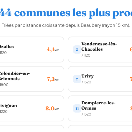
 44 communes les plus pro
Triées par distance croissante depuis Beaubery (rayon 15 km).
Vendenesse-lès-
zolles
4,1
Charolles
3
km
1120
71120
olombier-en-
Trivy
7,1
rionnais
7
km
71520
1800
Dompierre-les-
ivignon
8,0
Ormes
11
km
1220
71520