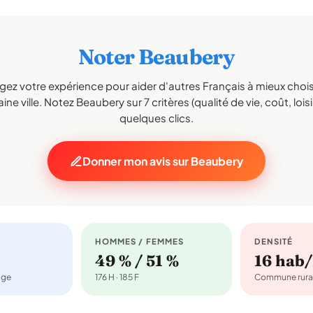
Noter Beaubery
gez votre expérience pour aider d'autres Français à mieux choisi
ne ville. Notez Beaubery sur 7 critères (qualité de vie, coût, lois
quelques clics.
Donner mon avis sur Beaubery
HOMMES / FEMMES
DENSITÉ
49 % / 51 %
16 hab
age
176 H · 185 F
Commune rura