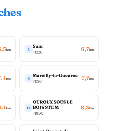
ches
Suin
6,5
6,7
4
km
km
71220
Marcilly-la-Gueurce
7,4
7,7
8
km
km
71120
OUROUX SOUS LE
8,1
8,3
BOIS STE M
12
km
km
71800