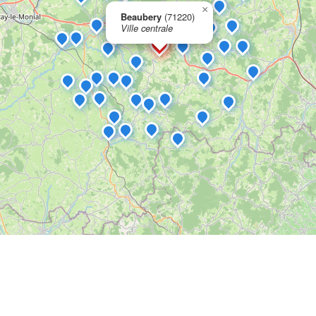
×
Beaubery
(71220)
Ville centrale