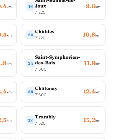
Saint-Bonnet-de-
9,4
9,6
Joux
16
km
km
71220
Chiddes
0,5
10,8
20
km
km
71220
Saint-Symphorien-
1,8
11,8
des-Bois
24
km
km
71800
Châtenay
2,4
12,4
28
km
km
71800
Trambly
2,5
13,2
32
km
km
71520