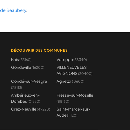
 de Beaubery
.
DÉCOUVRIR DES COMMUNES
Bais
Voreppe
(53160)
(38340)
Gondeville
VILLENEUVE LES
(16200)
AVIGNONS
(30400)
Condé-sur-Vesgre
Agnetz
(60600)
(78113)
Ambérieux-en-
Fresse-sur-Moselle
Dombes
(01330)
(88160)
Grez-Neuville
Saint-Marcel-sur-
(49220)
Aude
(11120)