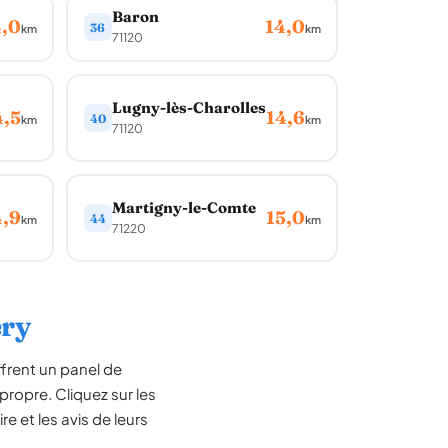
Baron
4,0
14,0
36
km
km
71120
Lugny-lès-Charolles
4,5
14,6
40
km
km
71120
Martigny-le-Comte
4,9
15,0
44
km
km
71220
ery
frent un panel de
ropre. Cliquez sur les
e et les avis de leurs