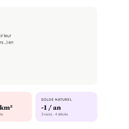
r leur
irs…) en
SOLDE NATUREL
/km²
-1 / an
le
3 naiss. · 4 décès