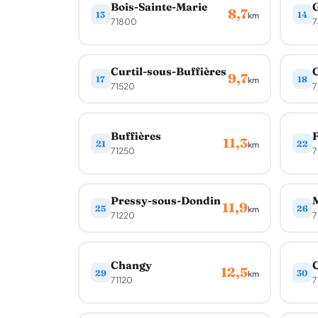
Bois-Sainte-Marie
G
8,7
13
14
km
71800
7
Curtil-sous-Buffières
C
9,7
17
18
km
71520
7
Buffières
11,3
21
22
km
71250
7
Pressy-sous-Dondin
11,9
25
26
km
71220
7
Changy
12,5
29
30
km
71120
7