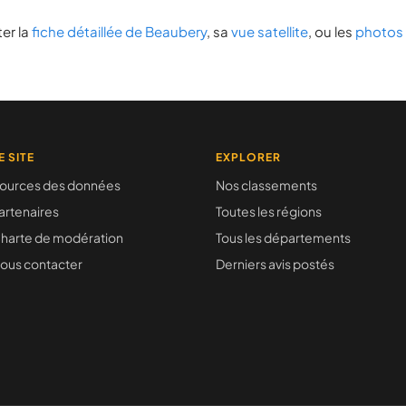
er la
fiche détaillée de Beaubery
, sa
vue satellite
, ou les
photos
E SITE
EXPLORER
ources des données
Nos classements
artenaires
Toutes les régions
harte de modération
Tous les départements
ous contacter
Derniers avis postés