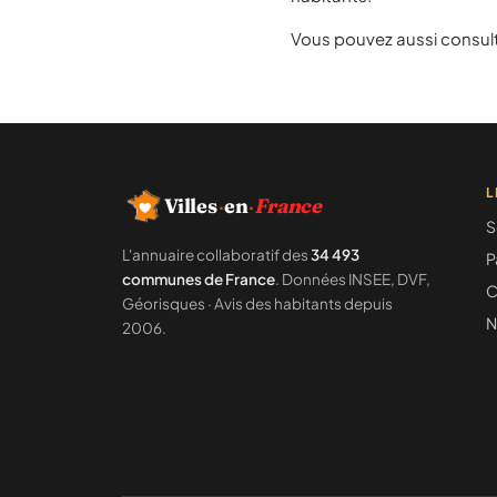
Vous pouvez aussi consult
L
Villes
·
en
·
France
S
L'annuaire collaboratif des
34 493
P
communes de France
. Données INSEE, DVF,
C
Géorisques · Avis des habitants depuis
N
2006.