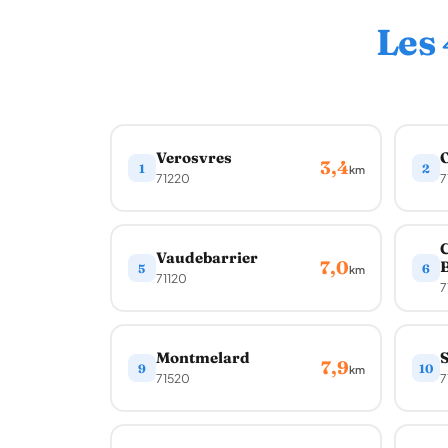
Les
Verosvres
O
3,4
1
2
km
71220
7
C
Vaudebarrier
7,0
B
5
6
km
71120
7
Montmelard
S
7,9
9
10
km
71520
7