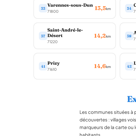
Varennes-sous-Dun
13,5
33
34
km
71800
7
Saint-André-le-
14,2
Désert
37
38
km
7
71220
Prizy
L
14,6
41
42
km
71610
7
Ex
Les communes situées à 
découvertes : villages voi
marqueurs de la carte ou l
habitants.