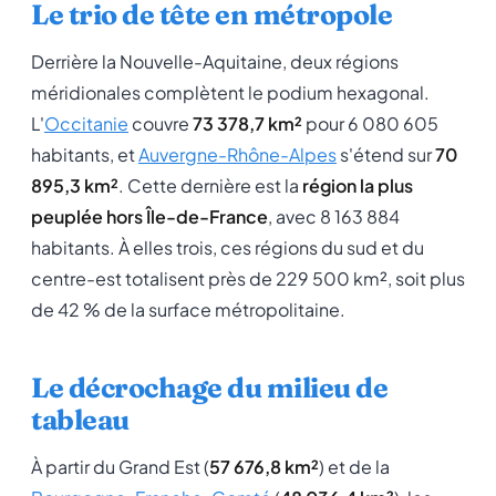
Le trio de tête en métropole
Derrière la Nouvelle-Aquitaine, deux régions
méridionales complètent le podium hexagonal.
L'
Occitanie
couvre
73 378,7 km²
pour 6 080 605
habitants, et
Auvergne-Rhône-Alpes
s'étend sur
70
895,3 km²
. Cette dernière est la
région la plus
peuplée hors Île-de-France
, avec 8 163 884
habitants. À elles trois, ces régions du sud et du
centre-est totalisent près de 229 500 km², soit plus
de 42 % de la surface métropolitaine.
Le décrochage du milieu de
tableau
À partir du Grand Est (
57 676,8 km²
) et de la