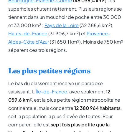
Bourgogne-Franche-Comté
(
48 036,4 km²
), les
superficies chutent nettement. Plusieurs régions se
tiennent dans un mouchoir de poche entre 30 000
et 33 000 km² :
Pays de la Loire
(32 388,6 km²),
Hauts-de-France
(31 906,7 km²) et
Provence-
Alpes-Côte d'Azur
(31 650,1 km²). Moins de 750 km²
séparent ces trois régions.
Les plus petites régions
Le bas du classement réserve un paradoxe
saisissant. L'
Île-de-France
, avec seulement
12
059,6 km²
, est la plus petite région métropolitaine
continentale, mais concentre
12 380 964 habitants
,
soit la population la plus élevée de toutes. Pour
comparer : elle est
sept fois plus petite que la