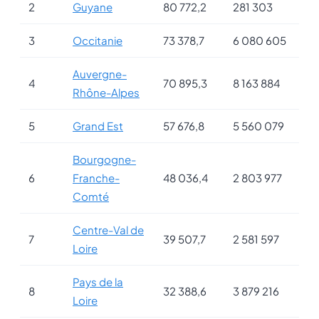
2
Guyane
80 772,2
281 303
3
Occitanie
73 378,7
6 080 605
Auvergne-
4
70 895,3
8 163 884
Rhône-Alpes
5
Grand Est
57 676,8
5 560 079
Bourgogne-
6
Franche-
48 036,4
2 803 977
Comté
Centre-Val de
7
39 507,7
2 581 597
Loire
Pays de la
8
32 388,6
3 879 216
Loire