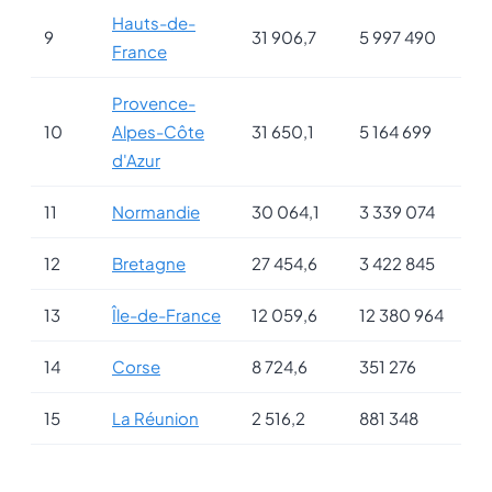
Hauts-de-
9
31 906,7
5 997 490
France
Provence-
10
Alpes-Côte
31 650,1
5 164 699
d'Azur
11
Normandie
30 064,1
3 339 074
12
Bretagne
27 454,6
3 422 845
13
Île-de-France
12 059,6
12 380 964
14
Corse
8 724,6
351 276
15
La Réunion
2 516,2
881 348