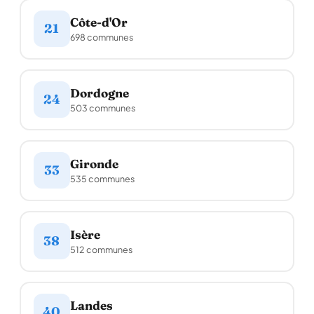
Côte-d'Or
21
698 communes
Dordogne
24
503 communes
Gironde
33
535 communes
Isère
38
512 communes
Landes
40