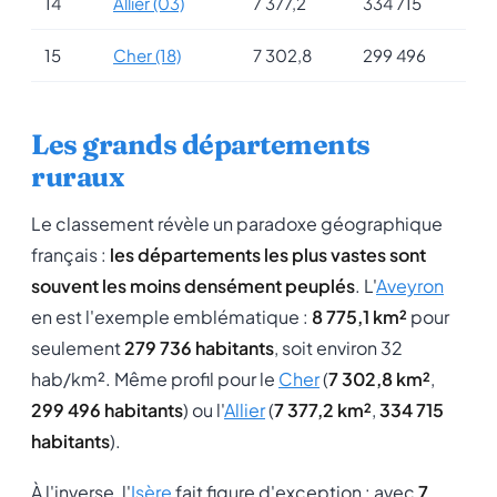
14
Allier (03)
7 377,2
334 715
15
Cher (18)
7 302,8
299 496
Les grands départements
ruraux
Le classement révèle un paradoxe géographique
français :
les départements les plus vastes sont
souvent les moins densément peuplés
. L'
Aveyron
en est l'exemple emblématique :
8 775,1 km²
pour
seulement
279 736 habitants
, soit environ 32
hab/km². Même profil pour le
Cher
(
7 302,8 km²
,
299 496 habitants
) ou l'
Allier
(
7 377,2 km²
,
334 715
habitants
).
À l'inverse, l'
Isère
fait figure d'exception : avec
7