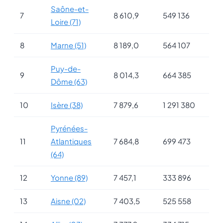
Saône-et-
7
8 610,9
549 136
Loire (71)
8
Marne (51)
8 189,0
564 107
Puy-de-
9
8 014,3
664 385
Dôme (63)
10
Isère (38)
7 879,6
1 291 380
Pyrénées-
11
Atlantiques
7 684,8
699 473
(64)
12
Yonne (89)
7 457,1
333 896
13
Aisne (02)
7 403,5
525 558