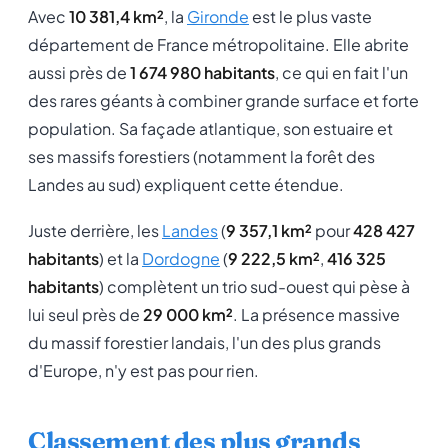
Avec
10 381,4 km²
, la
Gironde
est le plus vaste
département de France métropolitaine. Elle abrite
aussi près de
1 674 980 habitants
, ce qui en fait l'un
des rares géants à combiner grande surface et forte
population. Sa façade atlantique, son estuaire et
ses massifs forestiers (notamment la forêt des
Landes au sud) expliquent cette étendue.
Juste derrière, les
Landes
(
9 357,1 km²
pour
428 427
habitants
) et la
Dordogne
(
9 222,5 km²
,
416 325
habitants
) complètent un trio sud-ouest qui pèse à
lui seul près de
29 000 km²
. La présence massive
du massif forestier landais, l'un des plus grands
d'Europe, n'y est pas pour rien.
Classement des plus grands