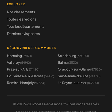
EXPLORER
Nos classements
Toutes les régions
Tous les départements
Derniers avis postés
DÉCOUVRIR DES COMMUNES
Hornaing
Strasbourg
(59171)
(67000)
Valleroy
Balma
(54910)
(31130)
Praz-sur-Arly
Oradour-sur-Glane
(74120)
(87520)
Bouxières-aux-Dames
Saint-Jean-d'Aulps
(54136)
(74430)
Remire-Montjoly
La Seyne-sur-Mer
(97354)
(83500)
© 2006 - 2026 Villes-en-France.fr - Tous droits réservés