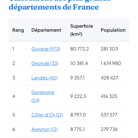
départements de France
Superficie
Rang
Département
Population
(km²)
1
Guyane (973)
80 772,2
281 303
2
Gironde (33)
10 381,4
1 674 980
3
Landes (40)
9 357,1
428 427
Dordogne
4
9 222,5
416 325
(24)
5
Côte-d'Or (21)
8 797,0
537 577
6
Aveyron (12)
8 775,1
279 736