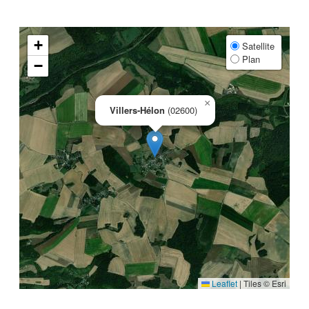
+
Satellite
Plan
−
×
Villers-Hélon
(02600)
Leaflet
|
Tiles © Esri