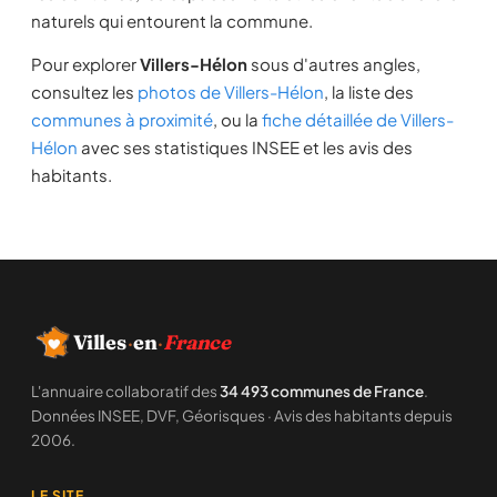
naturels qui entourent la commune.
Pour explorer
Villers-Hélon
sous d'autres angles,
consultez les
photos de Villers-Hélon
, la liste des
communes à proximité
, ou la
fiche détaillée de Villers-
Hélon
avec ses statistiques INSEE et les avis des
habitants.
Villes
·
en
·
France
L'annuaire collaboratif des
34 493 communes de France
.
Données INSEE, DVF, Géorisques · Avis des habitants depuis
2006.
LE SITE