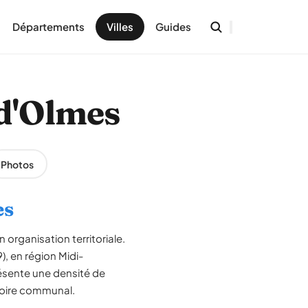
Départements
Villes
Guides
-d'Olmes
Photos
es
 organisation territoriale.
, en région Midi-
ésente une densité de
itoire communal.