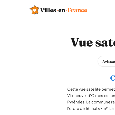
Villes
·
en
·
France
Vue sat
Avis su
C
Cette vue satellite permet 
Villeneuve-d'Olmes est un
Pyrénées. La commune rass
l'ordre de 161 hab/km². La