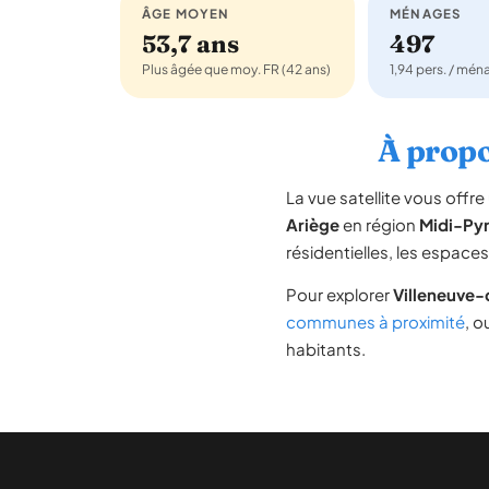
ÂGE MOYEN
MÉNAGES
53,7 ans
497
Plus âgée que moy. FR (42 ans)
1,94 pers. / mé
À propo
La vue satellite vous off
Ariège
en région
Midi-Py
résidentielles, les espace
Pour explorer
Villeneuve
communes à proximité
, o
habitants.