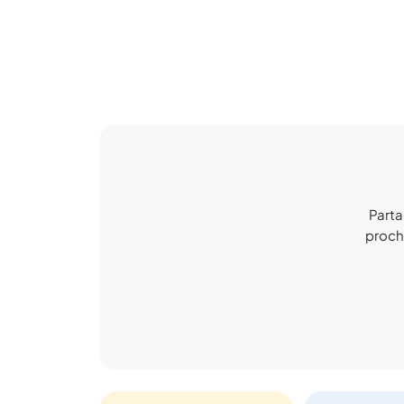
Parta
procha