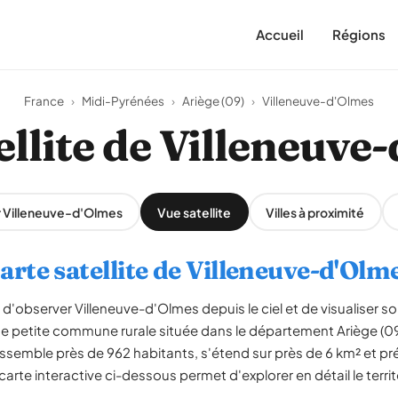
Accueil
Régions
France
›
Midi-Pyrénées
›
Ariège (09)
›
Villeneuve-d'Olmes
ellite de Villeneuve
r Villeneuve-d'Olmes
Vue satellite
Villes à proximité
arte satellite de Villeneuve-d'Olm
d'observer Villeneuve-d'Olmes depuis le ciel et de visualiser son
e petite commune rurale située dans le département Ariège (09)
emble près de 962 habitants, s'étend sur près de 6 km² et pr
 carte interactive ci-dessous permet d'explorer en détail le terr