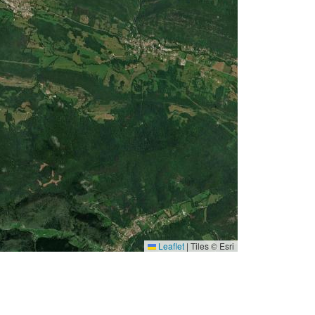
Leaflet
|
Tiles © Esri