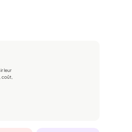
r leur
, coût,