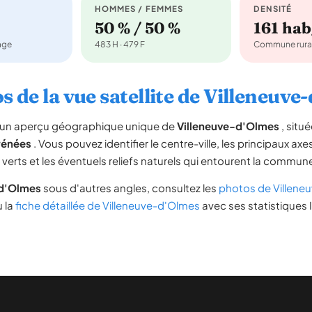
HOMMES / FEMMES
DENSITÉ
50 % / 50 %
161 ha
nage
483 H · 479 F
Commune rura
s de la vue satellite de Villeneuve
re un aperçu géographique unique de
Villeneuve-d'Olmes
, situ
rénées
. Vous pouvez identifier le centre-ville, les principaux axe
s verts et les éventuels reliefs naturels qui entourent la commun
-d'Olmes
sous d'autres angles, consultez les
photos de Villene
u la
fiche détaillée de Villeneuve-d'Olmes
avec ses statistiques 