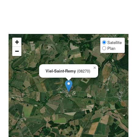
+
Satellite
Plan
−
×
Viel-Saint-Remy
(08270)