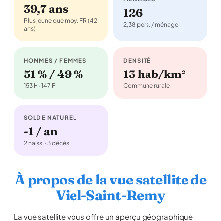
39,7 ans
126
Plus jeune que moy. FR (42
2,38 pers. / ménage
ans)
HOMMES / FEMMES
DENSITÉ
51 % / 49 %
13 hab/km²
153 H · 147 F
Commune rurale
SOLDE NATUREL
-1 / an
2 naiss. · 3 décès
À propos de la vue satellite de
Viel-Saint-Remy
La vue satellite vous offre un aperçu géographique