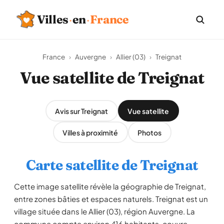
Villes
·
en
·
France
France
›
Auvergne
›
Allier (03)
›
Treignat
Vue satellite de Treignat
Avis sur Treignat
Vue satellite
Villes à proximité
Photos
Carte satellite de Treignat
Cette image satellite révèle la géographie de Treignat,
entre zones bâties et espaces naturels. Treignat est un
village située dans le Allier (03), région Auvergne. La
commune compte environ 416 habitants, couvre