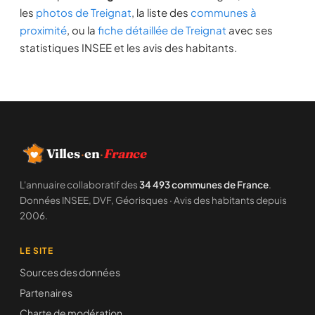
les
photos de Treignat
, la liste des
communes à
proximité
, ou la
fiche détaillée de Treignat
avec ses
statistiques INSEE et les avis des habitants.
Villes
·
en
·
France
L'annuaire collaboratif des
34 493 communes de France
.
Données INSEE, DVF, Géorisques · Avis des habitants depuis
2006.
LE SITE
Sources des données
Partenaires
Charte de modération