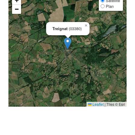
+
Satellite
Plan
−
×
Treignat
(03380)
Leaflet
|
Tiles © Esri