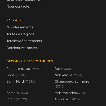
Nous contacter
EXPLORER
Nos classements
Toutes les régions
Tous les départements
Derniers avis postés
DÉCOUVRIR DES COMMUNES
Ploudalmézeau
Dax
(29830)
(40100)
Soual
Nortkerque
(81580)
(62370)
Saint-Mard
Chambourg-sur-Indre
(77230)
(37310)
Samer
Meistratzheim
(62830)
(67210)
Pinon
Ambierle
(02320)
(42820)