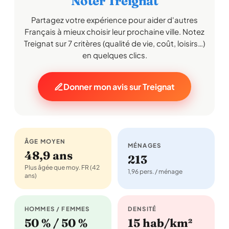
Noter Treignat
Partagez votre expérience pour aider d'autres
Français à mieux choisir leur prochaine ville. Notez
Treignat sur 7 critères (qualité de vie, coût, loisirs…)
en quelques clics.
Donner mon avis sur Treignat
ÂGE MOYEN
MÉNAGES
48,9 ans
213
Plus âgée que moy. FR (42
1,96 pers. / ménage
ans)
HOMMES / FEMMES
DENSITÉ
50 % / 50 %
15 hab/km²