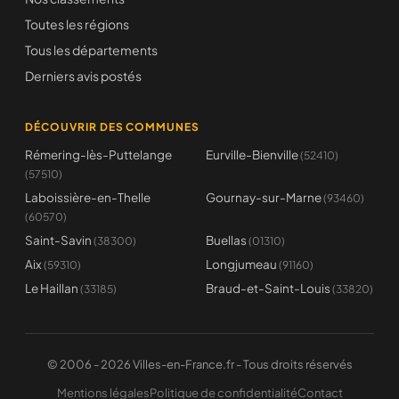
Toutes les régions
Tous les départements
Derniers avis postés
DÉCOUVRIR DES COMMUNES
Rémering-lès-Puttelange
Eurville-Bienville
(52410)
(57510)
Laboissière-en-Thelle
Gournay-sur-Marne
(93460)
(60570)
Saint-Savin
Buellas
(38300)
(01310)
Aix
Longjumeau
(59310)
(91160)
Le Haillan
Braud-et-Saint-Louis
(33185)
(33820)
© 2006 - 2026 Villes-en-France.fr - Tous droits réservés
Mentions légales
Politique de confidentialité
Contact