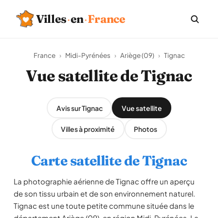
Villes
·
en
·
France
France
›
Midi-Pyrénées
›
Ariège (09)
›
Tignac
Vue satellite de Tignac
Avis sur Tignac
Vue satellite
Villes à proximité
Photos
Carte satellite de Tignac
La photographie aérienne de Tignac offre un aperçu
de son tissu urbain et de son environnement naturel.
Tignac est une toute petite commune située dans le
département Ariège (09), en région Midi-Pyrénées. La