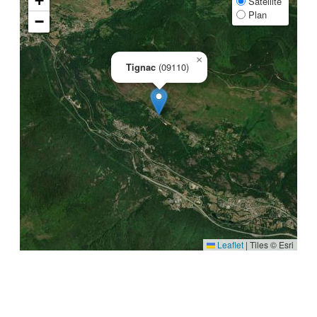
+
Satellite
Plan
−
×
Tignac
(09110)
Leaflet
|
Tiles © Esri