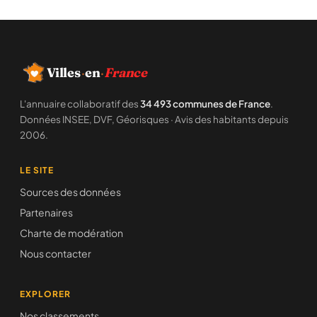
Villes
·
en
·
France
L'annuaire collaboratif des
34 493 communes de France
.
Données INSEE, DVF, Géorisques · Avis des habitants depuis
2006.
LE SITE
Sources des données
Partenaires
Charte de modération
Nous contacter
EXPLORER
Nos classements