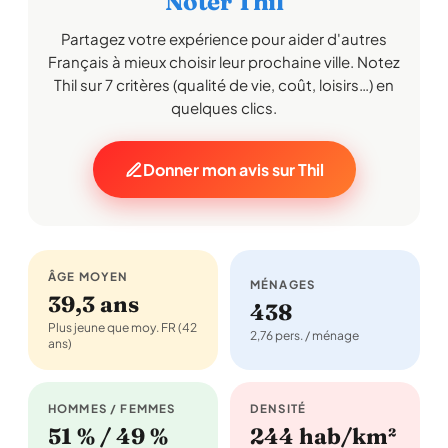
Noter Thil
Partagez votre expérience pour aider d'autres
Français à mieux choisir leur prochaine ville. Notez
Thil sur 7 critères (qualité de vie, coût, loisirs…) en
quelques clics.
Donner mon avis sur Thil
ÂGE MOYEN
MÉNAGES
39,3 ans
438
Plus jeune que moy. FR (42
2,76 pers. / ménage
ans)
HOMMES / FEMMES
DENSITÉ
51 % / 49 %
244 hab/km²