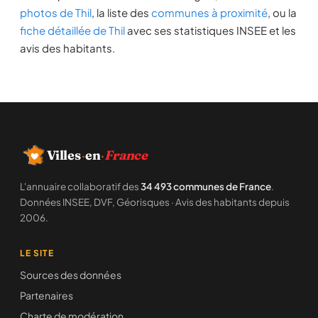
photos de Thil
, la liste des
communes à proximité
, ou la
fiche détaillée de Thil
avec ses statistiques INSEE et les
avis des habitants.
Villes
·
en
·
France
L'annuaire collaboratif des
34 493 communes de France
.
Données INSEE, DVF, Géorisques · Avis des habitants depuis
2006.
LE SITE
Sources des données
Partenaires
Charte de modération