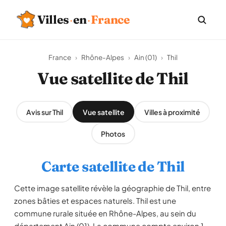
Villes
·
en
·
France
France
›
Rhône-Alpes
›
Ain (01)
›
Thil
Vue satellite de Thil
Avis sur Thil
Vue satellite
Villes à proximité
Photos
Carte satellite de Thil
Cette image satellite révèle la géographie de Thil, entre
zones bâties et espaces naturels. Thil est une
commune rurale située en Rhône-Alpes, au sein du
département Ain (01). La commune compte environ 1