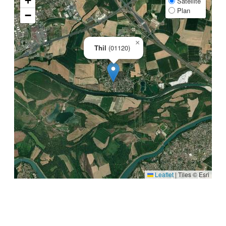
+
Satellite
Plan
−
×
Thil
(01120)
Leaflet
|
Tiles © Esri