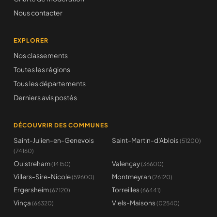
Nous contacter
EXPLORER
Nos classements
Toutes les régions
Tous les départements
Derniers avis postés
DÉCOUVRIR DES COMMUNES
Saint-Julien-en-Genevois
Saint-Martin-d'Ablois
(51200)
(74160)
Ouistreham
Valençay
(14150)
(36600)
Villers-Sire-Nicole
Montmeyran
(59600)
(26120)
Ergersheim
Torreilles
(67120)
(66441)
Vinça
Viels-Maisons
(66320)
(02540)