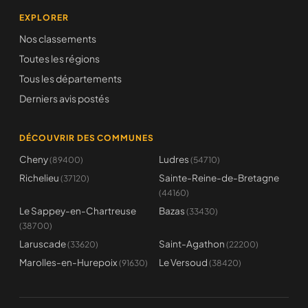
EXPLORER
Nos classements
Toutes les régions
Tous les départements
Derniers avis postés
DÉCOUVRIR DES COMMUNES
Cheny
Ludres
(89400)
(54710)
Richelieu
Sainte-Reine-de-Bretagne
(37120)
(44160)
Le Sappey-en-Chartreuse
Bazas
(33430)
(38700)
Laruscade
Saint-Agathon
(33620)
(22200)
Marolles-en-Hurepoix
Le Versoud
(91630)
(38420)