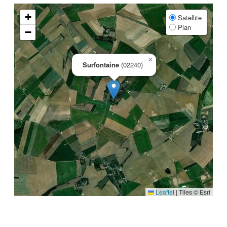
+
Satellite
Plan
−
×
Surfontaine
(02240)
Leaflet
|
Tiles © Esri