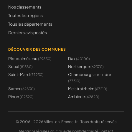
Nos classements
Toutes les régions
Tous les départements
Derniers avis postés
DÉCOUVRIR DES COMMUNES
Ploudalmézeau
Dax
(29830)
(40100)
Soual
Nortkerque
(81580)
(62370)
Saint-Mard
Chambourg-sur-Indre
(77230)
(37310)
Samer
Meistratzheim
(62830)
(67210)
Pinon
Ambierle
(02320)
(42820)
© 2006 - 2026 Villes-en-France.fr - Tous droits réservés
Mentions légales
Politique de confidentialité
Contact