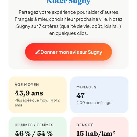
Noter Sugny
Partagez votre expérience pour aider d'autres
Français à mieux choisir leur prochaine ville. Notez
Sugny sur 7 critères (qualité de vie, coût, loisirs…)
en quelques clics.
Donner mon avis sur Sugny
ÂGE MOYEN
MÉNAGES
43,9 ans
47
Plus âgée que moy. FR (42
2,00 pers. / ménage
ans)
HOMMES / FEMMES
DENSITÉ
46 % / 54 %
15 hab/km²