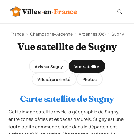
Villes
·
en
·
France
France
›
Champagne-Ardenne
›
Ardennes (08)
›
Sugny
Vue satellite de Sugny
Avis sur Sugny
Vue satellite
Villes à proximité
Photos
Carte satellite de Sugny
Cette image satellite révèle la géographie de Sugny,
entre zones bâties et espaces naturels. Sugny est une
toute petite commune située dans le département
Ardennes (08), en région Champagne-Ardenne. La