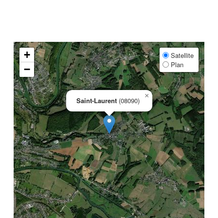
+
Satellite
Plan
−
×
Saint-Laurent
(08090)