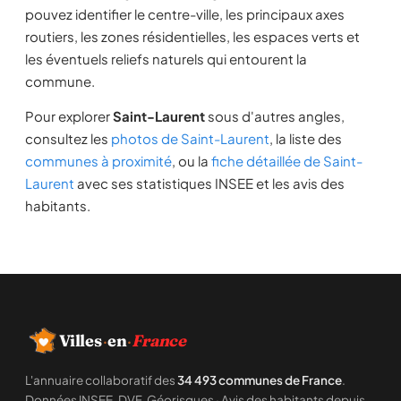
pouvez identifier le centre-ville, les principaux axes
routiers, les zones résidentielles, les espaces verts et
les éventuels reliefs naturels qui entourent la
commune.
Pour explorer
Saint-Laurent
sous d'autres angles,
consultez les
photos de Saint-Laurent
, la liste des
communes à proximité
, ou la
fiche détaillée de Saint-
Laurent
avec ses statistiques INSEE et les avis des
habitants.
Villes
·
en
·
France
L'annuaire collaboratif des
34 493 communes de France
.
Données INSEE, DVF, Géorisques · Avis des habitants depuis