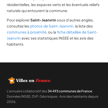
résidentielles, les espaces verts et les éventuels reliefs
naturels qui entourent la commune.
Pour explorer
Saint-Jeanvrin
sous d'autres angles,
consultez les
photos de Saint-Jeanvrin
, la liste des
communes à proximité
, ou la
fiche détaillée de Saint-
Jeanvrin
avec ses statistiques INSEE et les avis des
habitants.
Villes
·
en
·
France
L'annuaire collaboratif des
34 493 communes de France
.
Données INSEE, DVF, Géorisques · Avis des habitants depuis
2006.