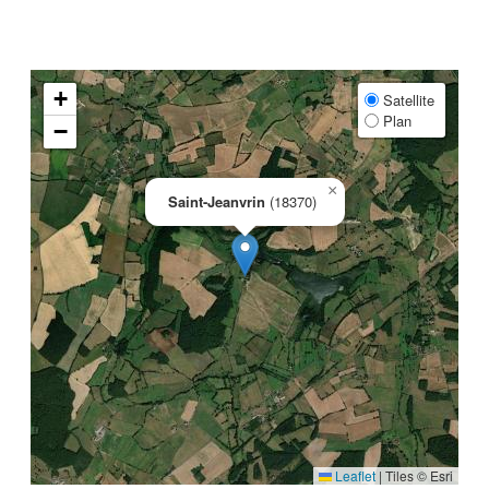
+
Satellite
Plan
−
×
Saint-Jeanvrin
(18370)
Leaflet
|
Tiles © Esri