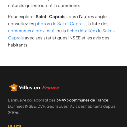
naturels qui entourent la commune.
Pour explorer
Saint-Caprais
sous d'autres angles,
consultez les
photos de Saint-Caprais
, la liste des
communes à proximité
, ou la
fiche détaillée de Saint-
Caprais
avec ses statistiques INSEE et les avis des
habitants.
Villes
·
en
·
France
L'annuaire collaboratif des
34 493 communes de France
.
Données INSEE, DVF, Géorisques · Avis des habitants depuis
2006.
LE SITE