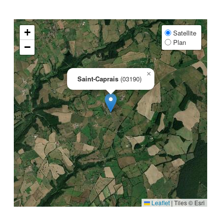
+
Satellite
Plan
−
×
Saint-Caprais
(03190)
Leaflet
|
Tiles © Esri