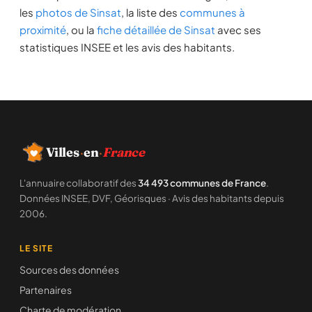
les
photos de Sinsat
, la liste des
communes à
proximité
, ou la
fiche détaillée de Sinsat
avec ses
statistiques INSEE et les avis des habitants.
Villes
·
en
·
France
L'annuaire collaboratif des
34 493 communes de France
.
Données INSEE, DVF, Géorisques · Avis des habitants depuis
2006.
LE SITE
Sources des données
Partenaires
Charte de modération