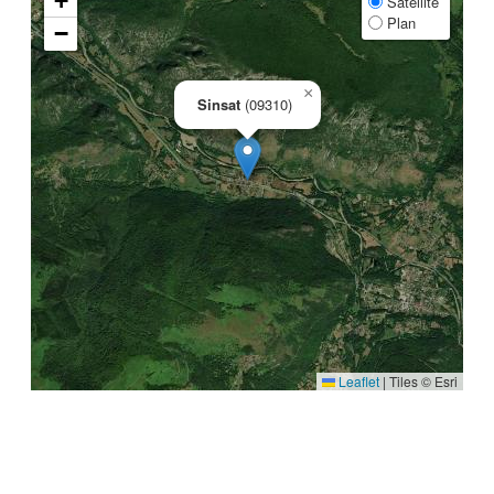
+
Satellite
Plan
−
×
Sinsat
(09310)
Leaflet
|
Tiles © Esri