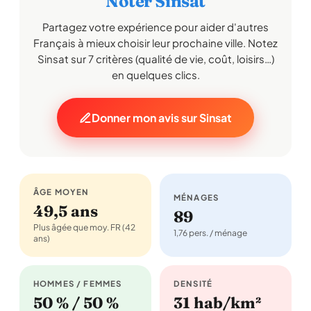
Noter Sinsat
Partagez votre expérience pour aider d'autres
Français à mieux choisir leur prochaine ville. Notez
Sinsat sur 7 critères (qualité de vie, coût, loisirs…)
en quelques clics.
Donner mon avis sur Sinsat
ÂGE MOYEN
MÉNAGES
49,5 ans
89
Plus âgée que moy. FR (42
1,76 pers. / ménage
ans)
HOMMES / FEMMES
DENSITÉ
50 % / 50 %
31 hab/km²