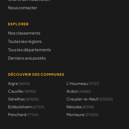
Nous contacter
EXPLORER
Nos classements
Toutes les régions
Tous les départements
Derniers avis postés
DÉCOUVRIR DES COMMUNES
Aigre
L' Houmeau
(16140)
(17137)
Cauville
Ardon
(76930)
(45160)
Séreilhac
Creuzier-le-Neuf
(87620)
(03300)
Eckbolsheim
Néoules
(67201)
(83136)
Penchard
Montaure
(77124)
(27400)