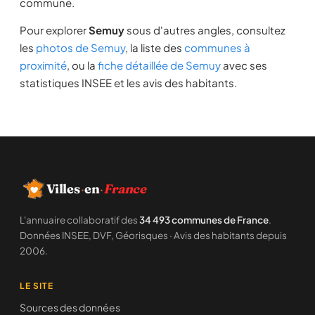
commune.
Pour explorer
Semuy
sous d'autres angles, consultez
les
photos de Semuy
, la liste des
communes à
proximité
, ou la
fiche détaillée de Semuy
avec ses
statistiques INSEE et les avis des habitants.
Villes
·
en
·
France
L'annuaire collaboratif des
34 493 communes de France
.
Données INSEE, DVF, Géorisques · Avis des habitants depuis
2006.
LE SITE
Sources des données