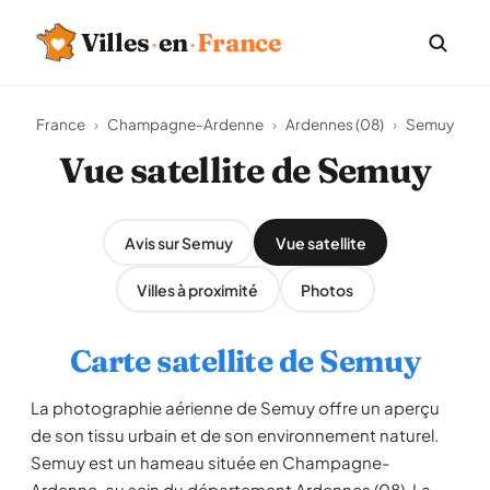
Villes
·
en
·
France
France
›
Champagne-Ardenne
›
Ardennes (08)
›
Semuy
Vue satellite de Semuy
Avis sur Semuy
Vue satellite
Villes à proximité
Photos
Carte satellite de Semuy
La photographie aérienne de Semuy offre un aperçu
de son tissu urbain et de son environnement naturel.
Semuy est un hameau située en Champagne-
Ardenne, au sein du département Ardennes (08). La