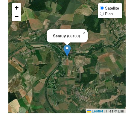
+
Satellite
Plan
−
×
Semuy
(08130)
Leaflet
|
Tiles © Esri