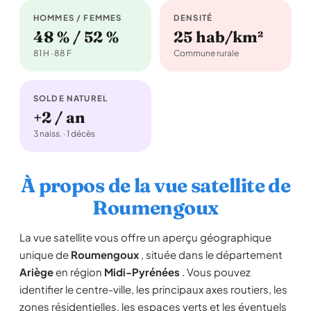
HOMMES / FEMMES
DENSITÉ
48 % / 52 %
25 hab/km²
81 H · 88 F
Commune rurale
SOLDE NATUREL
+2 / an
3 naiss. · 1 décès
À propos de la vue satellite de
Roumengoux
La vue satellite vous offre un aperçu géographique
unique de
Roumengoux
, située dans le département
Ariège
en région
Midi-Pyrénées
. Vous pouvez
identifier le centre-ville, les principaux axes routiers, les
zones résidentielles, les espaces verts et les éventuels