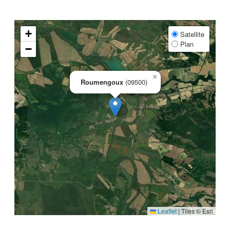
+
Satellite
Plan
−
×
Roumengoux
(09500)
Leaflet
|
Tiles © Esri