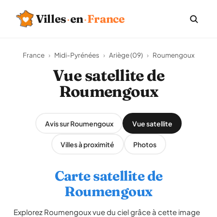
Villes
·
en
·
France
France
›
Midi-Pyrénées
›
Ariège (09)
›
Roumengoux
Vue satellite de
Roumengoux
Avis sur Roumengoux
Vue satellite
Villes à proximité
Photos
Carte satellite de
Roumengoux
Explorez Roumengoux vue du ciel grâce à cette image