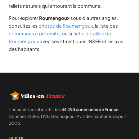
reliefs naturels qui entourent la commune.
Pour explorer
Roumengoux
sous d'autres angles,
consultez les
photos de Roumengoux
, la liste des
communes à proximité
, ou la
fiche détaillée de
Roumengoux
avec ses statistiques INSEE et les avis
des habitants.
Villes
·
en
·
France
L'annuaire collaboratif des
34 493 communes de France
.
Données INSEE, DVF, Géorisques · Avis des habitants depuis
2006.
LE SITE