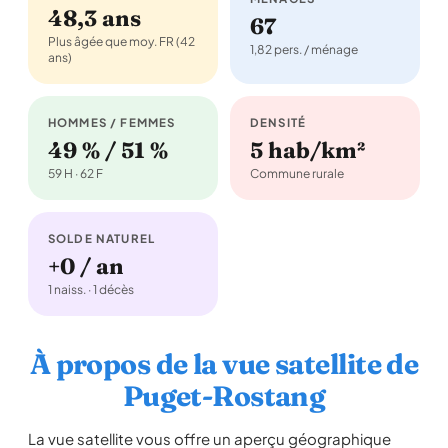
48,3 ans
67
Plus âgée que moy. FR (42
1,82 pers. / ménage
ans)
HOMMES / FEMMES
DENSITÉ
49 % / 51 %
5 hab/km²
59 H · 62 F
Commune rurale
SOLDE NATUREL
+0 / an
1 naiss. · 1 décès
À propos de la vue satellite de
Puget-Rostang
La vue satellite vous offre un aperçu géographique