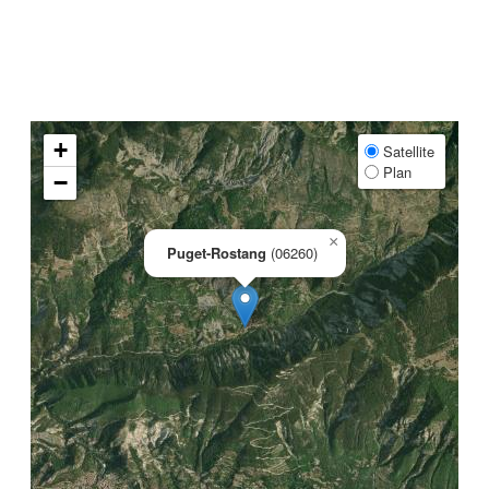
+
Satellite
Plan
−
×
Puget-Rostang
(06260)