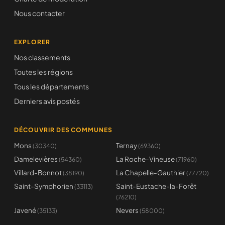
Nous contacter
EXPLORER
Nos classements
Toutes les régions
Tous les départements
Derniers avis postés
DÉCOUVRIR DES COMMUNES
Mons
Ternay
(30340)
(69360)
Damelevières
La Roche-Vineuse
(54360)
(71960)
Villard-Bonnot
La Chapelle-Gauthier
(38190)
(77720)
Saint-Symphorien
Saint-Eustache-la-Forêt
(33113)
(76210)
Javené
Nevers
(35133)
(58000)