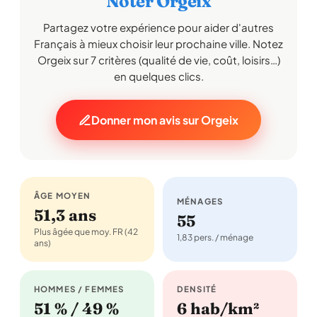
Noter Orgeix
Partagez votre expérience pour aider d'autres
Français à mieux choisir leur prochaine ville. Notez
Orgeix sur 7 critères (qualité de vie, coût, loisirs…)
en quelques clics.
Donner mon avis sur Orgeix
ÂGE MOYEN
MÉNAGES
51,3 ans
55
Plus âgée que moy. FR (42
1,83 pers. / ménage
ans)
HOMMES / FEMMES
DENSITÉ
51 % / 49 %
6 hab/km²