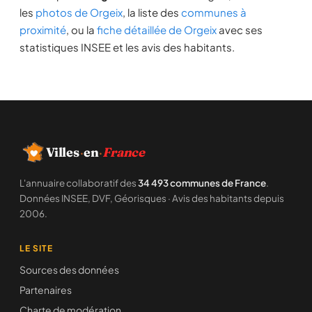
les
photos de Orgeix
, la liste des
communes à
proximité
, ou la
fiche détaillée de Orgeix
avec ses
statistiques INSEE et les avis des habitants.
Villes
·
en
·
France
L'annuaire collaboratif des
34 493 communes de France
.
Données INSEE, DVF, Géorisques · Avis des habitants depuis
2006.
LE SITE
Sources des données
Partenaires
Charte de modération