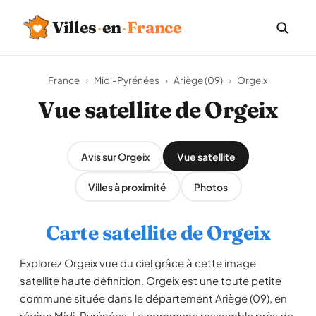
Villes
·
en
·
France
France
›
Midi-Pyrénées
›
Ariège (09)
›
Orgeix
Vue satellite de Orgeix
Avis sur Orgeix
Vue satellite
Villes à proximité
Photos
Carte satellite de Orgeix
Explorez Orgeix vue du ciel grâce à cette image
satellite haute définition. Orgeix est une toute petite
commune située dans le département Ariège (09), en
région Midi-Pyrénées. La commune rassemble près de