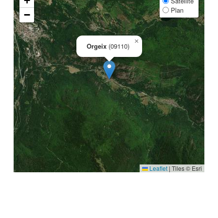
+
Satellite
Plan
−
×
Orgeix
(09110)
Leaflet
|
Tiles © Esri