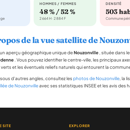
HOMMES / FEMMES
DENSITÉ
48 % / 52 %
503 ha
age
2 664 H · 2 884 F
Commune péri
opos de la vue satellite de Nouzon
re un aperçu géographique unique de
Nouzonville
, située dans 
denne
. Vous pouvez identifier le centre-ville, les principaux axe
s verts et les éventuels reliefs naturels qui entourent la commun
sous d'autres angles, consultez les
photos de Nouzonville
, la l
illée de Nouzonville
avec ses statistiques INSEE et les avis des h
E SITE
EXPLORER