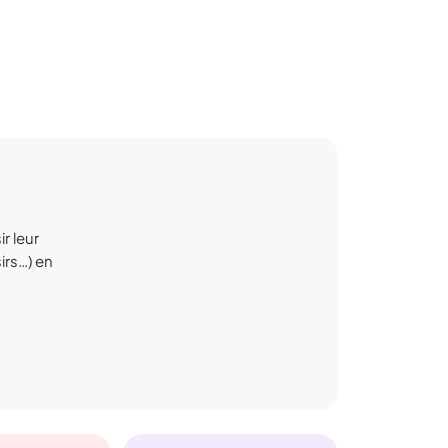
r leur
sirs…) en