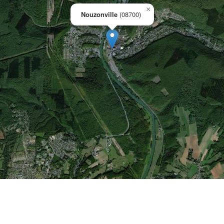
×
Nouzonville
(08700)