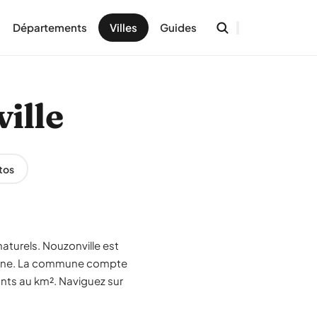
Départements
Villes
Guides
ille
tos
aturels. Nouzonville est
enne. La commune compte
ants au km². Naviguez sur