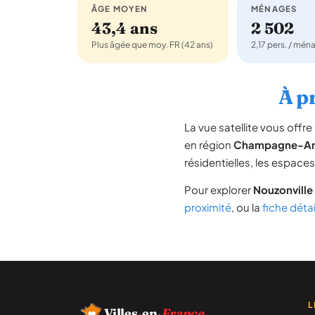
ÂGE MOYEN
MÉNAGES
43,4 ans
2 502
Plus âgée que moy. FR (42 ans)
2,17 pers. / mén
À pr
La vue satellite vous off
en région
Champagne-Ar
résidentielles, les espace
Pour explorer
Nouzonville
proximité
, ou la
fiche déta
L
Villes
·
en
·
France