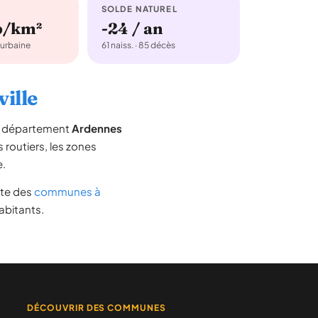
SOLDE NATUREL
b/km²
-24 / an
urbaine
61 naiss. · 85 décès
ville
le département
Ardennes
s routiers, les zones
e.
iste des
communes à
abitants.
DÉCOUVRIR DES COMMUNES