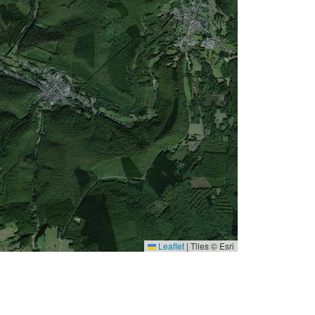
Leaflet
|
Tiles © Esri