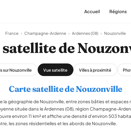
Accueil
Régions
France
›
Champagne-Ardenne
›
Ardennes (08)
›
Nouzonville
 satellite de Nouzonv
s sur Nouzonville
Vue satellite
Villes à proximité
Pho
Carte satellite de Nouzonville
le la géographie de Nouzonville, entre zones bâties et espaces n
oyenne située dans le Ardennes (08), région Champagne-Ard
ouvre environ 11 km² et affiche une densité d'environ 503 habit
tre, les zones résidentielles et les abords de Nouzonville.