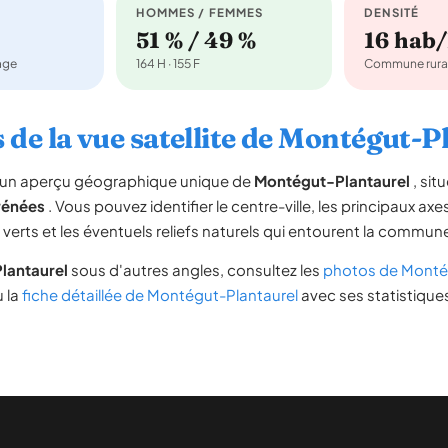
HOMMES / FEMMES
DENSITÉ
51 % / 49 %
16 hab
nage
164 H · 155 F
Commune rura
 de la vue satellite de Montégut-P
re un aperçu géographique unique de
Montégut-Plantaurel
, sit
rénées
. Vous pouvez identifier le centre-ville, les principaux axe
s verts et les éventuels reliefs naturels qui entourent la commun
lantaurel
sous d'autres angles, consultez les
photos de Monté
u la
fiche détaillée de Montégut-Plantaurel
avec ses statistiques