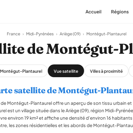
Accueil
Régions
France
›
Midi-Pyrénées
›
Ariège (09)
›
Montégut-Plantaurel
llite de Montégut-P
r Montégut-Plantaurel
Vue satellite
Villes à proximité
rte satellite de Montégut-Plantau
de Montégut-Plantaurel offre un aperçu de son tissu urbain e
rel est un village située dans le Ariège (09), région Midi-Pyr
vre environ 19 km² et affiche une densité d'environ 16 habitant
ntre, les zones résidentielles et les abords de Montégut-Plantau