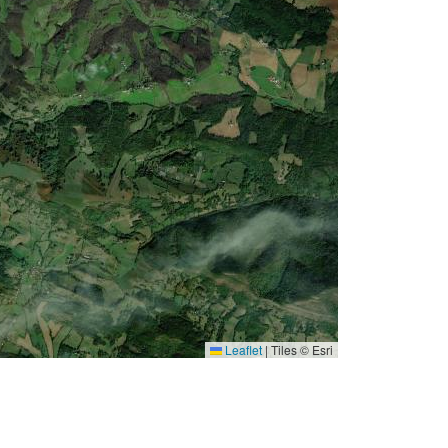
Leaflet
|
Tiles © Esri