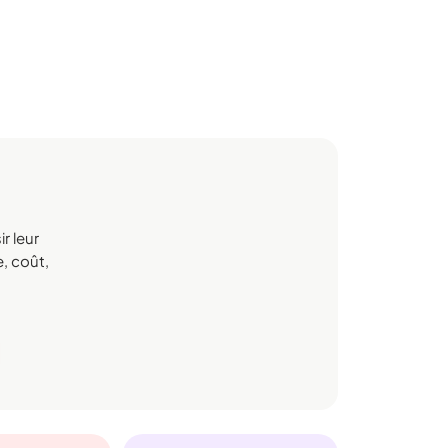
r leur
e, coût,