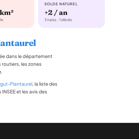
SOLDE NATUREL
/km²
+2 / an
le
3 naiss. · 1 décès
lantaurel
uée dans le département
s routiers, les zones
e.
gut-Plantaurel
, la liste des
 INSEE et les avis des