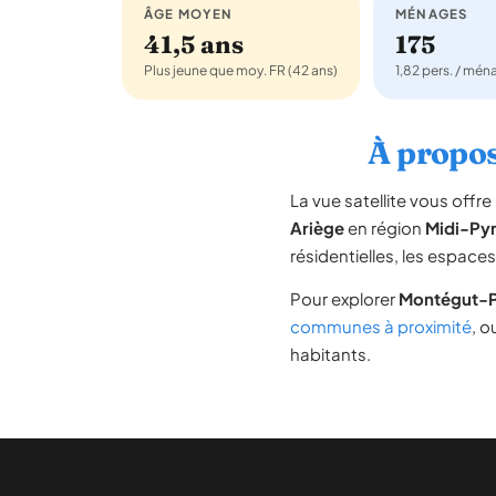
ÂGE MOYEN
MÉNAGES
41,5 ans
175
Plus jeune que moy. FR (42 ans)
1,82 pers. / mé
À propos
La vue satellite vous off
Ariège
en région
Midi-Py
résidentielles, les espace
Pour explorer
Montégut-P
communes à proximité
, o
habitants.