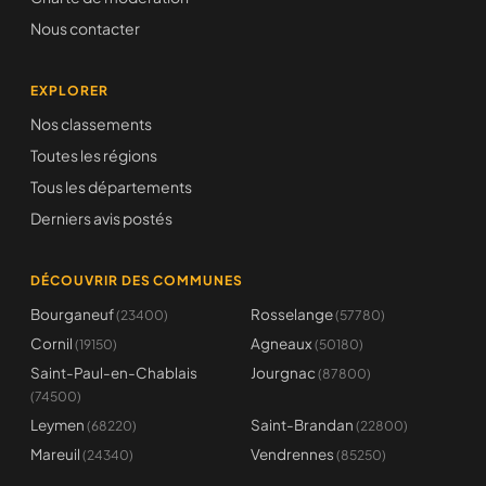
Nous contacter
EXPLORER
Nos classements
Toutes les régions
Tous les départements
Derniers avis postés
DÉCOUVRIR DES COMMUNES
Bourganeuf
Rosselange
(23400)
(57780)
Cornil
Agneaux
(19150)
(50180)
Saint-Paul-en-Chablais
Jourgnac
(87800)
(74500)
Leymen
Saint-Brandan
(68220)
(22800)
Mareuil
Vendrennes
(24340)
(85250)