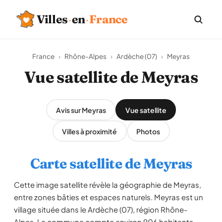
Villes
·
en
·
France
France
›
Rhône-Alpes
›
Ardèche (07)
›
Meyras
Vue satellite de Meyras
Avis sur Meyras
Vue satellite
Villes à proximité
Photos
Carte satellite de Meyras
Cette image satellite révèle la géographie de Meyras,
entre zones bâties et espaces naturels. Meyras est un
village située dans le Ardèche (07), région Rhône-
Alpes. La commune compte environ 906 habitants,