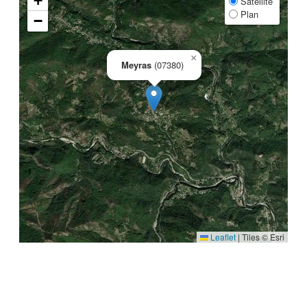
+
Satellite
Plan
−
×
Meyras
(07380)
Leaflet
|
Tiles © Esri