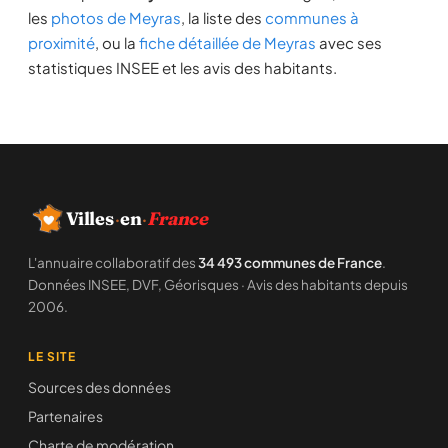
les
photos de Meyras
, la liste des
communes à
proximité
, ou la
fiche détaillée de Meyras
avec ses
statistiques INSEE et les avis des habitants.
Villes
·
en
·
France
L'annuaire collaboratif des
34 493 communes de France
.
Données INSEE, DVF, Géorisques · Avis des habitants depuis
2006.
LE SITE
Sources des données
Partenaires
Charte de modération