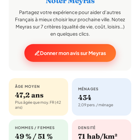
Noter Meyras
Partagez votre expérience pour aider d'autres
Français à mieux choisir leur prochaine ville. Notez
Meyras sur 7 critères (qualité de vie, coût, loisirs…)
en quelques clics.
Donner mon avis sur Meyras
ÂGE MOYEN
MÉNAGES
47,2 ans
434
Plus âgée que moy. FR (42
2,09 pers. / ménage
ans)
HOMMES / FEMMES
DENSITÉ
49 % / 51 %
71 hab/km²