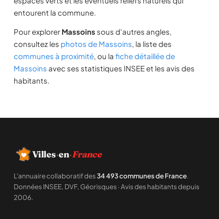
espaces verts et les éventuels reliefs naturels qui
entourent la commune.
Pour explorer
Massoins
sous d'autres angles,
consultez les
photos de Massoins
, la liste des
communes à proximité
, ou la
fiche détaillée de
Massoins
avec ses statistiques INSEE et les avis des
habitants.
Villes
·
en
·
France
L'annuaire collaboratif des
34 493 communes de France
.
Données INSEE, DVF, Géorisques · Avis des habitants depuis
2006.