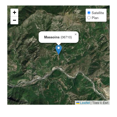
+
Satellite
Plan
−
×
Massoins
(06710)
Leaflet
|
Tiles © Esri