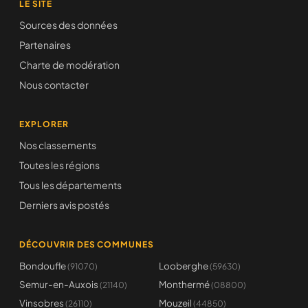
LE SITE
Sources des données
Partenaires
Charte de modération
Nous contacter
EXPLORER
Nos classements
Toutes les régions
Tous les départements
Derniers avis postés
DÉCOUVRIR DES COMMUNES
Bondoufle
Looberghe
(91070)
(59630)
Semur-en-Auxois
Monthermé
(21140)
(08800)
Vinsobres
Mouzeil
(26110)
(44850)