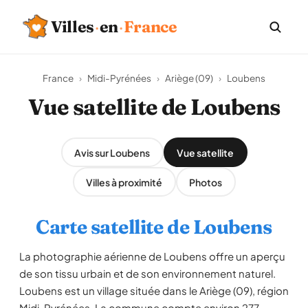
Villes
·
en
·
France
France
›
Midi-Pyrénées
›
Ariège (09)
›
Loubens
Vue satellite de Loubens
Avis sur Loubens
Vue satellite
Villes à proximité
Photos
Carte satellite de Loubens
La photographie aérienne de Loubens offre un aperçu
de son tissu urbain et de son environnement naturel.
Loubens est un village située dans le Ariège (09), région
Midi-Pyrénées. La commune compte environ 277