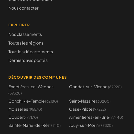
Nous contacter
EXPLORER
Nos classements
Toutes les régions
Tous les départements
Derniers avis postés
DÉCOUVRIR DES COMMUNES
Ennetières-en-Weppes
Condat-sur-Vienne
(87920)
(59320)
Conchil-le-Temple
Saint-Nazaire
(62180)
(30200)
Moisselles
Case-Pilote
(95570)
(97222)
Coubert
Armentières-en-Brie
(77170)
(77440)
Sainte-Marie-de-Ré
Jouy-sur-Morin
(17740)
(77320)