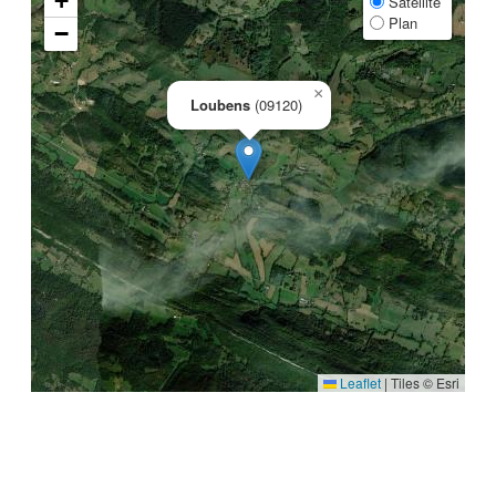
+
Satellite
Plan
−
×
Loubens
(09120)
Leaflet
|
Tiles © Esri