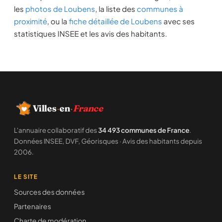
les
photos de Loubens
, la liste des
communes à
proximité
, ou la
fiche détaillée de Loubens
avec ses
statistiques INSEE et les avis des habitants.
Villes
·
en
·
France
L'annuaire collaboratif des
34 493 communes de France
.
Données INSEE, DVF, Géorisques · Avis des habitants depuis
2006.
LE SITE
Sources des données
Partenaires
Charte de modération