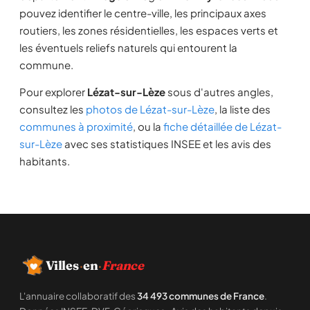
pouvez identifier le centre-ville, les principaux axes
routiers, les zones résidentielles, les espaces verts et
les éventuels reliefs naturels qui entourent la
commune.
Pour explorer
Lézat-sur-Lèze
sous d'autres angles,
consultez les
photos de Lézat-sur-Lèze
, la liste des
communes à proximité
, ou la
fiche détaillée de Lézat-
sur-Lèze
avec ses statistiques INSEE et les avis des
habitants.
Villes
·
en
·
France
L'annuaire collaboratif des
34 493 communes de France
.