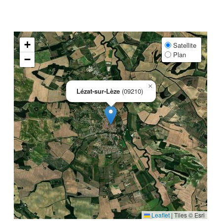
+
Satellite
Plan
−
×
Lézat-sur-Lèze
(09210)
Leaflet
|
Tiles © Esri