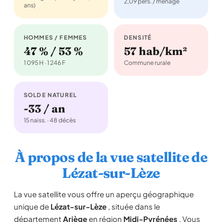
2,09 pers. / ménage
ans)
HOMMES / FEMMES
DENSITÉ
47 % / 53 %
57 hab/km²
1 095 H · 1 246 F
Commune rurale
SOLDE NATUREL
-33 / an
15 naiss. · 48 décès
À propos de la vue satellite de
Lézat-sur-Lèze
La vue satellite vous offre un aperçu géographique
unique de
Lézat-sur-Lèze
, située dans le
département
Ariège
en région
Midi-Pyrénées
. Vous