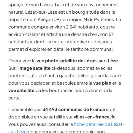
aperçu de son tissu urbain et de son environnement
naturel. Lézat-sur-Lèze est un bourg située dans le
département Ariège (09), en région Midi-Pyrénées. La
commune compte environ 2 341 habitants, couvre
environ 40 km² et affiche une densité d'environ 57
habitants au km². La carte interactive ci-dessous
permet d'explorer en détail le territoire communal.
Découvrez la
vue photo satellite de Lézat-sur-Lèze
.
Sur l'
image satellite
ci-dessous, zoomez avec les
boutons
+ / −
en haut à gauche, faites glisser la carte
pour vous déplacer, et basculez entre la
vue plan
et la
vue satellite
via les boutons en haut à droite de la
carte.
L'ensemble des
34 493 communes de France
sont
disponibles en vue satellite sur
villes-en-france.fr
.
Vous pouvez aussi consulter la
fiche détaillée de Lézat-
sur-Lèze
pour découvrir sa démographie, son