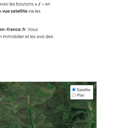
avec les boutons
+ / −
en
la
vue satellite
via les
-en-france.fr
. Vous
immobilier et les avis des
Satellite
Plan