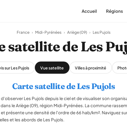
Accueil
Régions
France
›
Midi-Pyrénées
›
Ariège (09)
›
Les Pujols
 satellite de Les Pu
is sur Les Pujols
Vue satellite
Villes à proximité
Phot
Carte satellite de Les Pujols
d'observer Les Pujols depuis le ciel et de visualiser son organisat
ée dans le Ariège (09), région Midi-Pyrénées. La commune rasse
 et présente une densité de l'ordre de 66 hab/km². Naviguez sur
elles et les abords de Les Pujols.