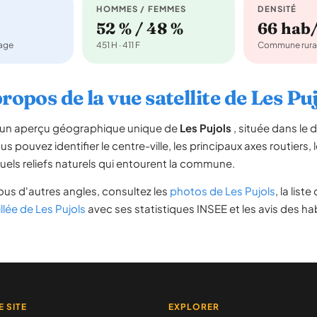
HOMMES / FEMMES
DENSITÉ
52 % / 48 %
66 hab
nage
451 H · 411 F
Commune rura
ropos de la vue satellite de Les Pu
re un aperçu géographique unique de
Les Pujols
, située dans le
us pouvez identifier le centre-ville, les principaux axes routiers, 
uels reliefs naturels qui entourent la commune.
us d'autres angles, consultez les
photos de Les Pujols
, la list
llée de Les Pujols
avec ses statistiques INSEE et les avis des ha
E SITE
EXPLORER