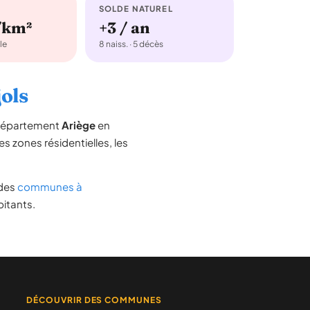
SOLDE NATUREL
/km²
+3 / an
le
8 naiss. · 5 décès
jols
 département
Ariège
en
les zones résidentielles, les
e des
communes à
bitants.
DÉCOUVRIR DES COMMUNES