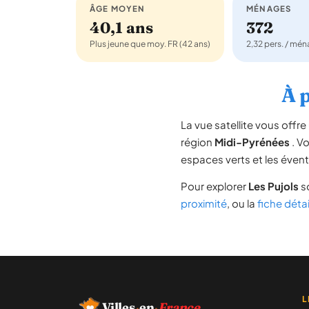
ÂGE MOYEN
MÉNAGES
40,1 ans
372
Plus jeune que moy. FR (42 ans)
2,32 pers. / mé
À p
La vue satellite vous off
région
Midi-Pyrénées
. Vo
espaces verts et les évent
Pour explorer
Les Pujols
so
proximité
, ou la
fiche détai
L
Villes
·
en
·
France