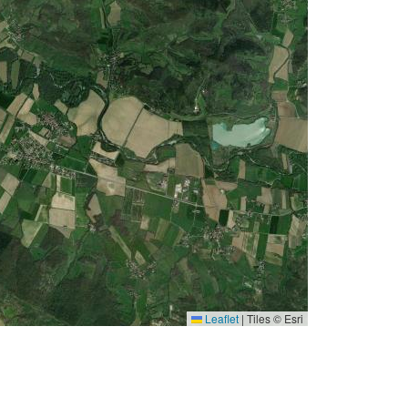
Leaflet
|
Tiles © Esri