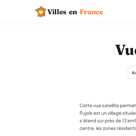
Villes
·
en
·
France
Vue
Av
Cette vue satellite permet 
Pujols est un village situ
s'étend sur près de 13 km²
centre, les zones résidenti