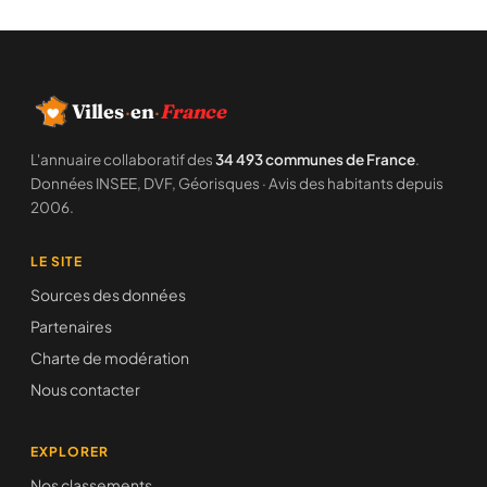
Villes
·
en
·
France
L'annuaire collaboratif des
34 493 communes de France
.
Données INSEE, DVF, Géorisques · Avis des habitants depuis
2006.
LE SITE
Sources des données
Partenaires
Charte de modération
Nous contacter
EXPLORER
Nos classements