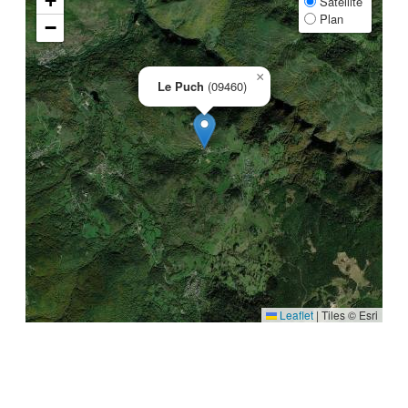
+
Satellite
Plan
−
×
Le Puch
(09460)
Leaflet
|
Tiles © Esri