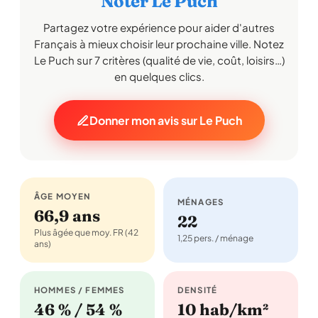
Noter Le Puch
Partagez votre expérience pour aider d'autres
Français à mieux choisir leur prochaine ville. Notez
Le Puch sur 7 critères (qualité de vie, coût, loisirs…)
en quelques clics.
Donner mon avis sur Le Puch
ÂGE MOYEN
MÉNAGES
66,9 ans
22
Plus âgée que moy. FR (42
1,25 pers. / ménage
ans)
HOMMES / FEMMES
DENSITÉ
46 % / 54 %
10 hab/km²