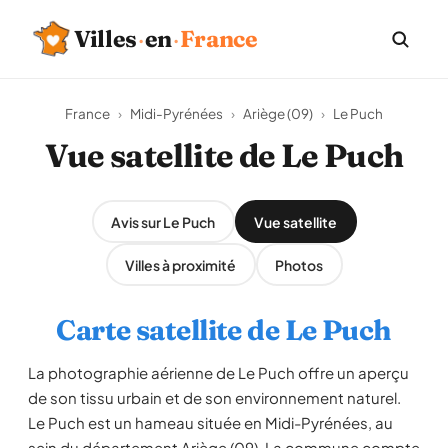
Villes
·
en
·
France
France
›
Midi-Pyrénées
›
Ariège (09)
›
Le Puch
Vue satellite de Le Puch
Avis sur Le Puch
Vue satellite
Villes à proximité
Photos
Carte satellite de Le Puch
La photographie aérienne de Le Puch offre un aperçu
de son tissu urbain et de son environnement naturel.
Le Puch est un hameau située en Midi-Pyrénées, au
sein du département Ariège (09). La commune compte