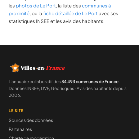
les
photos de Le Port
, la liste des
communes à
proximité
, ou la
fiche détaillée de Le Port
avec ses
statistiques INSEE et les avis des habitants.
Villes
·
en
·
France
L'annuaire collaboratif des
34 493 communes de France
.
Données INSEE, DVF, Géorisques · Avis des habitants depuis
2006.
LE SITE
Sources des données
Partenaires
Charte de modération