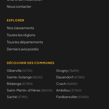
Nous contacter
EXPLORER
Nos classements
Toutes les régions
Tous les départements
Derniers avis postés
DÉCOUVRIR DES COMMUNES
Giberville
Grugny
(14730)
(76690)
Sainte-Solange
Dauendorf
(18220)
(67350)
Rédange
Crach
(57390)
(56950)
Saint-Martin-d'Hères
Ambillou
(38400)
(37340)
Saché
Farébersviller
(37190)
(57450)