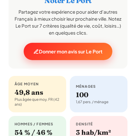
Noter Le Port
Partagez votre expérience pour aider d'autres
Français à mieux choisir leur prochaine ville. Notez
Le Port sur 7 critères (qualité de vie, coût, loisirs…)
en quelques clics.
Donner mon avis sur Le Port
ÂGE MOYEN
MÉNAGES
49,8 ans
100
Plus âgée que moy. FR (42
1,67 pers. / ménage
ans)
HOMMES / FEMMES
DENSITÉ
54 % / 46 %
3 hab/km²