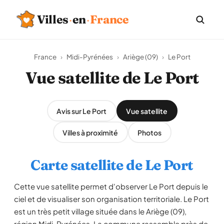
Villes
·
en
·
France
France
›
Midi-Pyrénées
›
Ariège (09)
›
Le Port
Vue satellite de Le Port
Avis sur Le Port
Vue satellite
Villes à proximité
Photos
Carte satellite de Le Port
Cette vue satellite permet d'observer Le Port depuis le
ciel et de visualiser son organisation territoriale. Le Port
est un très petit village située dans le Ariège (09),
région Midi-Pyrénées. La commune rassemble près de