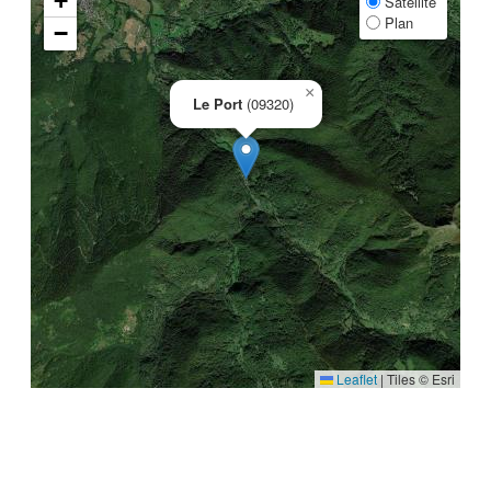
+
Satellite
Plan
−
×
Le Port
(09320)
Leaflet
|
Tiles © Esri