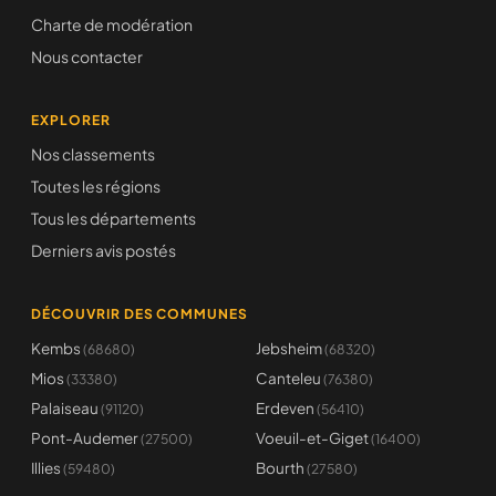
Charte de modération
Nous contacter
EXPLORER
Nos classements
Toutes les régions
Tous les départements
Derniers avis postés
DÉCOUVRIR DES COMMUNES
Kembs
Jebsheim
(68680)
(68320)
Mios
Canteleu
(33380)
(76380)
Palaiseau
Erdeven
(91120)
(56410)
Pont-Audemer
Voeuil-et-Giget
(27500)
(16400)
Illies
Bourth
(59480)
(27580)