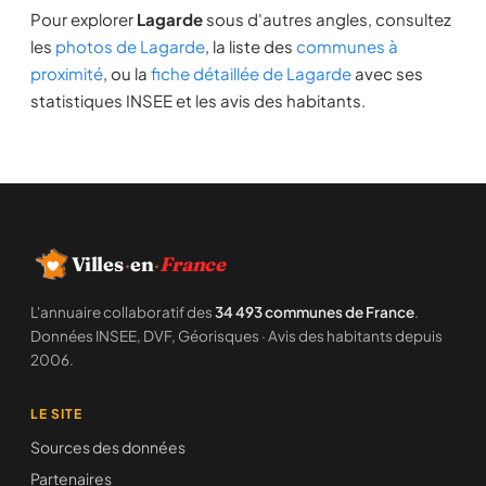
Pour explorer
Lagarde
sous d'autres angles, consultez
les
photos de Lagarde
, la liste des
communes à
proximité
, ou la
fiche détaillée de Lagarde
avec ses
statistiques INSEE et les avis des habitants.
Villes
·
en
·
France
L'annuaire collaboratif des
34 493 communes de France
.
Données INSEE, DVF, Géorisques · Avis des habitants depuis
2006.
LE SITE
Sources des données
Partenaires