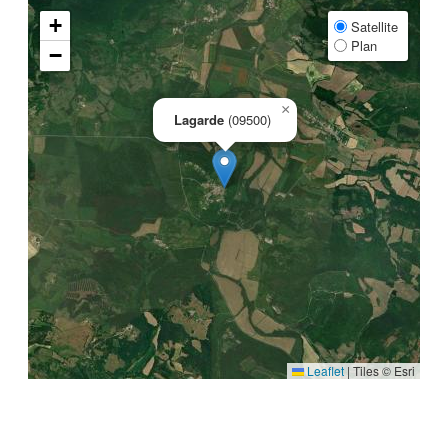
+
Satellite
Plan
−
×
Lagarde
(09500)
Leaflet
|
Tiles © Esri