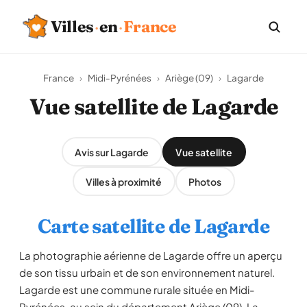
Villes
·
en
·
France
France
›
Midi-Pyrénées
›
Ariège (09)
›
Lagarde
Vue satellite de Lagarde
Avis sur Lagarde
Vue satellite
Villes à proximité
Photos
Carte satellite de Lagarde
La photographie aérienne de Lagarde offre un aperçu
de son tissu urbain et de son environnement naturel.
Lagarde est une commune rurale située en Midi-
Pyrénées, au sein du département Ariège (09). La