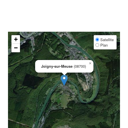
+
Satellite
Plan
−
×
Joigny-sur-Meuse
(08700)