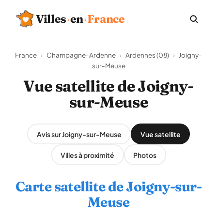
Villes
·
en
·
France
France
›
Champagne-Ardenne
›
Ardennes (08)
›
Joigny-
sur-Meuse
Vue satellite de Joigny-
sur-Meuse
Avis sur Joigny-sur-Meuse
Vue satellite
Villes à proximité
Photos
Carte satellite de Joigny-sur-
Meuse