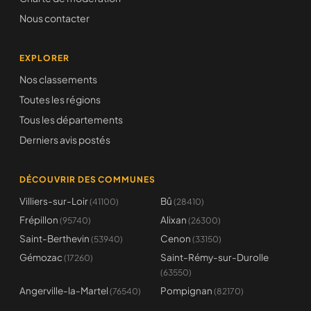
Nous contacter
EXPLORER
Nos classements
Toutes les régions
Tous les départements
Derniers avis postés
DÉCOUVRIR DES COMMUNES
Villiers-sur-Loir
Bû
(41100)
(28410)
Frépillon
Alixan
(95740)
(26300)
Saint-Berthevin
Cenon
(53940)
(33150)
Gémozac
Saint-Rémy-sur-Durolle
(17260)
(63550)
Angerville-la-Martel
Pompignan
(76540)
(82170)