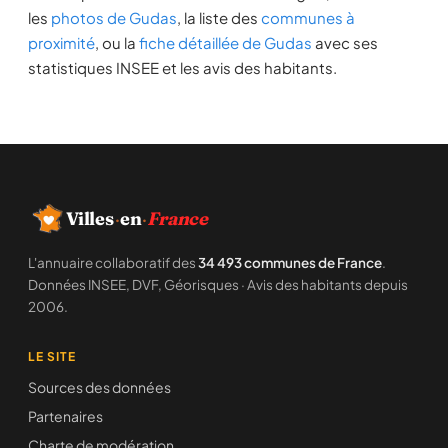
les
photos de Gudas
, la liste des
communes à
proximité
, ou la
fiche détaillée de Gudas
avec ses
statistiques INSEE et les avis des habitants.
Villes
·
en
·
France
L'annuaire collaboratif des
34 493 communes de France
.
Données INSEE, DVF, Géorisques · Avis des habitants depuis
2006.
LE SITE
Sources des données
Partenaires
Charte de modération