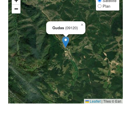
+
Satellite
Plan
−
×
Gudas
(09120)
Leaflet
|
Tiles © Esri