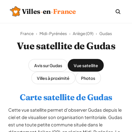
Villes
·
en
·
France
France
›
Midi-Pyrénées
›
Ariège (09)
›
Gudas
Vue satellite de Gudas
Avis sur Gudas
Vue satellite
Villes à proximité
Photos
Carte satellite de Gudas
Cette vue satellite permet d'observer Gudas depuis le
ciel et de visualiser son organisation territoriale. Gudas
est une toute petite commune située dans le
département Ariège (09), en région Midi-Pyrénées. La