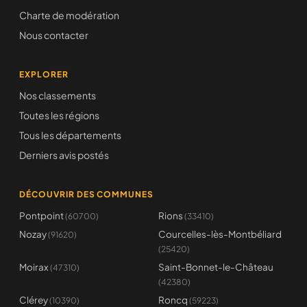
Charte de modération
Nous contacter
EXPLORER
Nos classements
Toutes les régions
Tous les départements
Derniers avis postés
DÉCOUVRIR DES COMMUNES
Pontpoint
Rions
(60700)
(33410)
Nozay
Courcelles-lès-Montbéliard
(91620)
(25420)
Moirax
Saint-Bonnet-le-Château
(47310)
(42380)
Clérey
Roncq
(10390)
(59223)