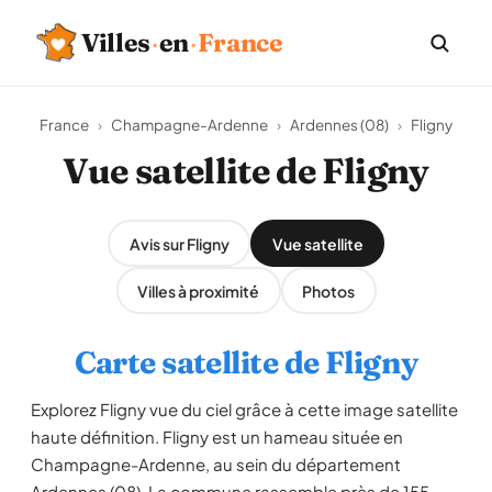
Villes
·
en
·
France
France
›
Champagne-Ardenne
›
Ardennes (08)
›
Fligny
Vue satellite de Fligny
Avis sur Fligny
Vue satellite
Villes à proximité
Photos
Carte satellite de Fligny
Explorez Fligny vue du ciel grâce à cette image satellite
haute définition. Fligny est un hameau située en
Champagne-Ardenne, au sein du département
Ardennes (08). La commune rassemble près de 155