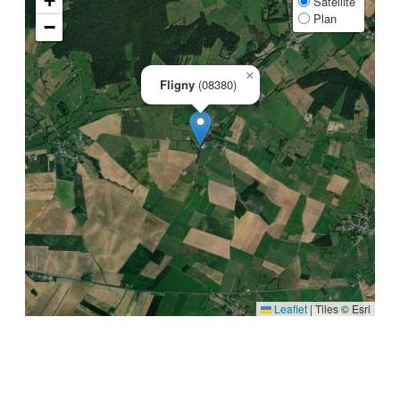
+
Satellite
Plan
−
×
Fligny
(08380)
Leaflet
|
Tiles © Esri