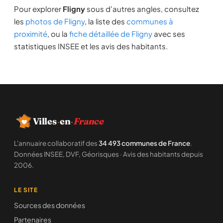
Pour explorer
Fligny
sous d'autres angles, consultez
les
photos de Fligny
, la liste des
communes à
proximité
, ou la
fiche détaillée de Fligny
avec ses
statistiques INSEE et les avis des habitants.
Villes
·
en
·
France
L'annuaire collaboratif des
34 493 communes de France
.
Données INSEE, DVF, Géorisques · Avis des habitants depuis
2006.
LE SITE
Sources des données
Partenaires