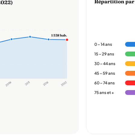
Répartition par
2022)
1 538 hab.
0 – 14 ans
15 – 29 ans
30 – 44 ans
45 – 59 ans
2006
2011
2016
2022
60 – 74 ans
75 ans et +