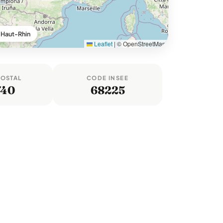
Haut-Rhin
Leaflet
|
© OpenStreetMap
POSTAL
CODE INSEE
740
68225
-