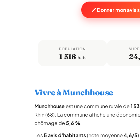
Donner mon avis 
POPULATION
SUPE
1 518
24
hab.
Vivre à Munchhouse
Munchhouse
est une commune rurale de
1 5
Rhin (68). La commune affiche une économie
chômage de
5,6 %
.
Les
5 avis d'habitants
(note moyenne
4,6/5
)