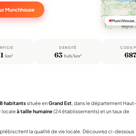
sur Munchhouse
Munchhouse, 
RFICIE
DENSITÉ
CODE 
,1
63
68
km²
hab/km²
38 habitants
située en
Grand Est
, dans le département Haut
 locale
à taille humaine
(24 établissements) et un taux de
 plébiscitent la qualité de vie locale. Découvrez ci-dessous