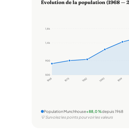
Évolution de la population (1968 — 
1,8 k
1,4 k
900
500
1968
1975
1982
1990
1999
Population Munchhouse
+88,0 %
depuis 1968
💡 Survolez les points pour voir les valeurs