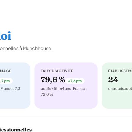
oi
ionnelles à Munchhouse.
ÔMAGE
TAUX D'ACTIVITÉ
ÉTABLISSEM
79,6 %
24
,7 pts
+7,6 pts
 France : 7,3
actifs / 15-64 ans · France :
entreprises 
72,0 %
fessionnelles