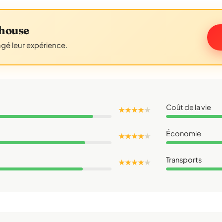
house
agé leur expérience.
Coût de la vie
★ ★ ★ ★
★
Économie
★ ★ ★ ★
★
Transports
★ ★ ★ ★
★