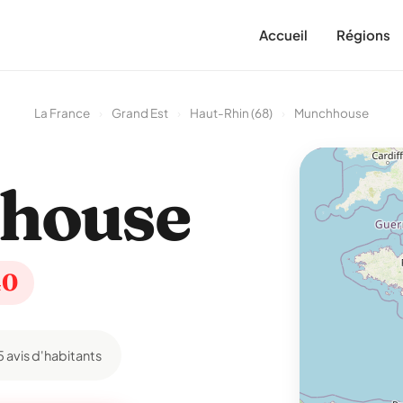
Accueil
Régions
La France
›
Grand Est
›
Haut-Rhin (68)
›
Munchhouse
house
40
5 avis d'habitants