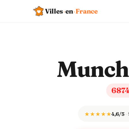
Villes
·
en
·
France
Munch
687
★ ★ ★ ★ ★
4,6/5