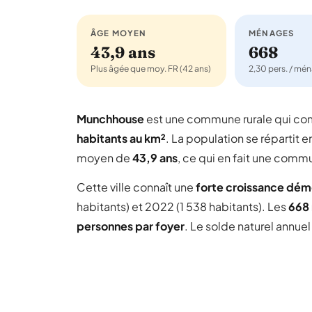
ÂGE MOYEN
MÉNAGES
43,9 ans
668
Plus âgée que moy. FR (42 ans)
2,30 pers. / mé
Munchhouse
est une commune rurale qui c
habitants au km²
. La population se répartit e
moyen de
43,9 ans
, ce qui en fait une comm
Cette ville connaît une
forte croissance dé
habitants) et 2022 (1 538 habitants). Les
668
personnes par foyer
. Le solde naturel annue