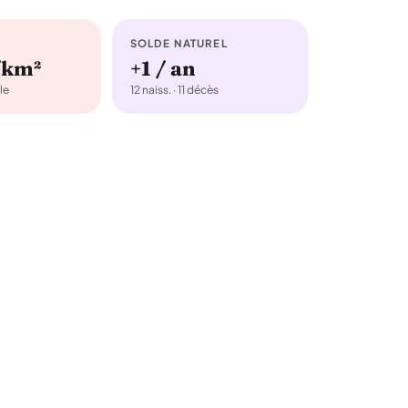
SOLDE NATUREL
/km²
+1 / an
le
12 naiss. · 11 décès