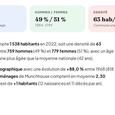
HOMMES / FEMMES
DENSITÉ
49 % / 51 %
63 hab
nage
759 H · 779 F
Commune rura
ompte
1 538 habitants
en 2022, soit une densité de
63
ntre
759 hommes
(49 %) et
779 femmes
(51 %), avec un âge
une plus âgée que la moyenne nationale (42 ans).
mographique
avec une évolution de
+88,0 %
entre 1968 (818
 ménages
de Munchhouse comptent en moyenne
2,30
l est de
+1 habitants
(12 naissances et 11 décès par an).