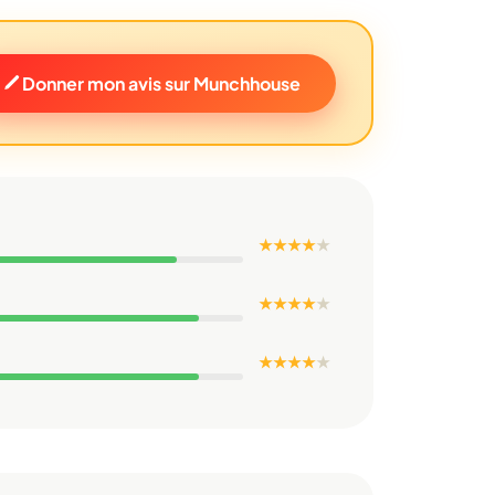
Donner mon avis sur Munchhouse
★ ★ ★ ★
★
★ ★ ★ ★
★
★ ★ ★ ★
★