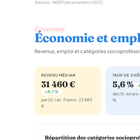
Sources : INSEE (recensement 2022)
Economy
Économie et empl
Revenus, emploi et catégories socioprofess
REVENU MÉDIAN
TAUX DE CH
31 460 €
5,6 %
-1
+31,7 %
des 15-64 ans ·
par UC / an · France : 23 880
%
€
Répartition des catégories sociopro