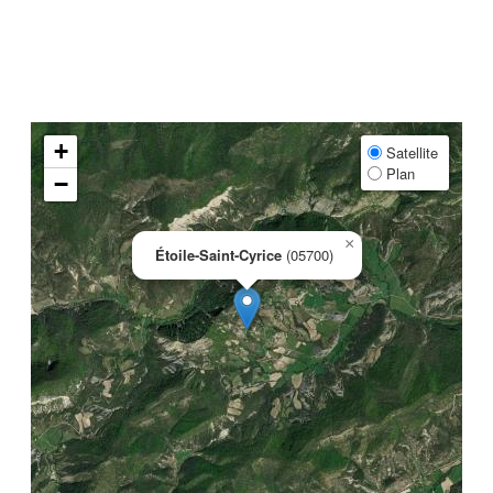
+
Satellite
Plan
−
×
Étoile-Saint-Cyrice
(05700)