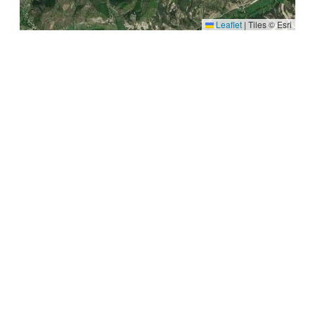
Leaflet
|
Tiles © Esri