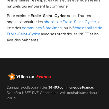
naturels qui entourent la commune.
Pour explorer
Étoile-Saint-Cyrice
sous d'autres
angles, consultez les
photos de Étoile-Saint-Cyrice
, la
liste des
communes à proximité
, ou la
fiche détaillée de
Étoile-Saint-Cyrice
avec ses statistiques INSEE et les
avis des habitants.
Villes
·
en
·
France
L'annuaire collaboratif des
34 493 communes de France
.
Données INSEE, DVF, Géorisques · Avis des habitants depuis
2006.