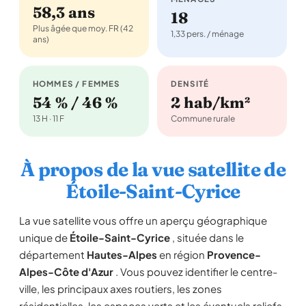
58,3 ans
18
Plus âgée que moy. FR (42
1,33 pers. / ménage
ans)
HOMMES / FEMMES
DENSITÉ
54 % / 46 %
2 hab/km²
13 H · 11 F
Commune rurale
À propos de la vue satellite de
Étoile-Saint-Cyrice
La vue satellite vous offre un aperçu géographique
unique de
Étoile-Saint-Cyrice
, située dans le
département
Hautes-Alpes
en région
Provence-
Alpes-Côte d'Azur
. Vous pouvez identifier le centre-
ville, les principaux axes routiers, les zones
résidentielles, les espaces verts et les éventuels reliefs